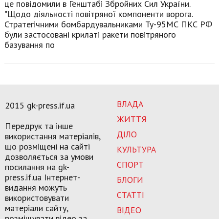
це повідомили в Генштабі Збройних Сил України.
"Щодо діяльності повітряної компоненти ворога.
Стратегічними бомбардувальниками Ту-95МС ПКС РФ
були застосовані крилаті ракети повітряного
базування по
ВЛАДА
2015 gk-press.if.ua
ЖИТТЯ
Передрук та інше
ДІЛО
використання матеріалів,
що розміщені на сайті
КУЛЬТУРА
дозволяється за умови
СПОРТ
посилання на gk-
press.if.ua Інтернет-
БЛОГИ
видання можуть
СТАТТІ
використовувати
матеріали сайту,
ВІДЕО
розміщувати відео за