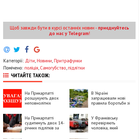
Щоб завжди бути в курсі останніх новин -
приєднуйтесь
до нас у Telegram
!
Категорії:
Діти
,
Новини
,
Притрафунки
Помічено:
поліція
,
Самогубство
,
підлітки
ЧИТАЙТЕ ТАКОЖ:
На Прикарпатті
В Україні
розшукують двох
запрацювали нові
неповнолітніх
правила боротьби зі
вихованок центру
стихійними
«Теплий дім»
сміттєзвалищами
На Прикарпатті
У Франківську
судитимуть двох 14-
перевіряють
річних підлітків за
чоловіка, який
замах на вбивство
запропонував дитині
чоловіка
зайти до його