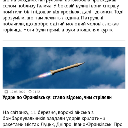
селом поблизу Галича. У боковій вулиці вони спершу
помітили білі підошви від кросівок, далі - джинси. Тоді
зрозуміли, що там лежить людина. Патрульні
побачили, що добре одітий молодий чоловік лежав
горілиць. Ноги були прямі, а руки в кишенях куртк
12.03.2022
01:35
Удари по Франківську: стало відомо, чим стріляли
На світанку, 11 березня, ворожі війська з
бомбардувальників завдали ударів крилатими
ракетами містах Луцьк, Дніпро, Івано-Франківськ. Про