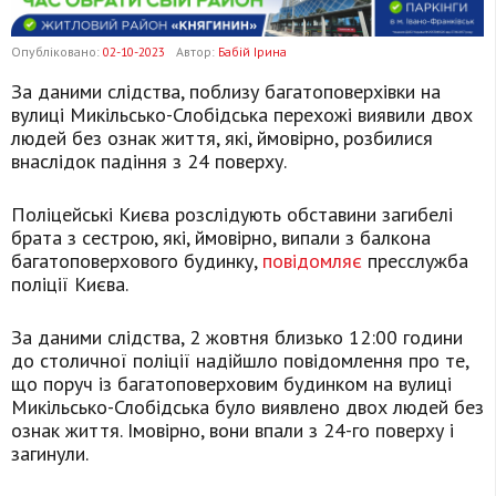
Опубліковано:
02-10-2023
Автор:
Бабій Ірина
За даними слідства, поблизу багатоповерхівки на
вулиці Микільсько-Слобідська перехожі виявили двох
людей без ознак життя, які, ймовірно, розбилися
внаслідок падіння з 24 поверху.
Поліцейські Києва розслідують обставини загибелі
брата з сестрою, які, ймовірно, випали з балкона
багатоповерхового будинку,
повідомляє
пресслужба
поліції Києва.
За даними слідства, 2 жовтня близько 12:00 години
до столичної поліції надійшло повідомлення про те,
що поруч із багатоповерховим будинком на вулиці
Микільсько-Слобідська було виявлено двох людей без
ознак життя. Імовірно, вони впали з 24-го поверху і
загинули.