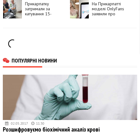
Прикарпатку
квартири
На Прикарпатті
затримали за
моделі OnlyFans
катування 15-
заявили про
річного сина з
вимагання хабарів
інвалідністю
поліцейськими
ПОПУЛЯРНІ НОВИНИ
02.05.2017
11:30
Розшифровуємо біохімічний аналіз крові