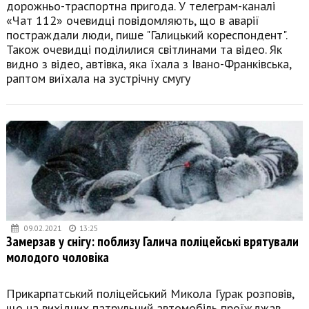
дорожньо-траспортна пригода. У телеграм-каналі
«Чат 112» очевидці повідомляють, що в аварії
постраждали люди, пише "Галицький кореспондент".
Також очевидці поділилися світлинами та відео. Як
видно з відео, автівка, яка їхала з Івано-Франківська,
раптом виїхала на зустрічну смугу
09.02.2021
13:25
Замерзав у снігу: поблизу Галича поліцейські врятували
молодого чоловіка
Прикарпатський поліцейський Микола Гурак розповів,
що на вихідних патрульний автомобіль проїжджав