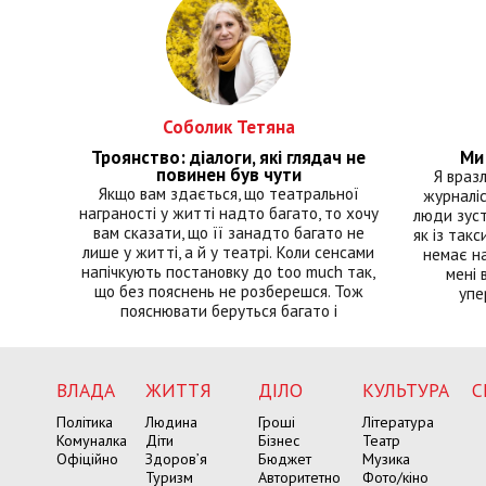
Соболик Тетяна
Троянство: діалоги, які глядач не
Ми 
повинен був чути
Я враз
Якщо вам здається, що театральної
журналіс
награності у житті надто багато, то хочу
люди зуст
вам сказати, що її занадто багато не
як із такс
лише у житті, а й у театрі. Коли сенсами
немає на
напічкують постановку до too much так,
мені 
що без пояснень не розберешся. Тож
упе
пояснювати беруться багато і
ВЛАДА
ЖИТТЯ
ДІЛО
КУЛЬТУРА
С
Політика
Людина
Гроші
Література
Комуналка
Діти
Бізнес
Театр
Офіційно
Здоров’я
Бюджет
Музика
Туризм
Авторитетно
Фото/кіно