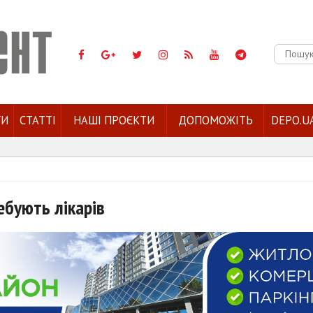
Пошук:
ГИ
СТАТТІ
НАШІ ПРОЄКТИ
ДОПОМОЖІТЬ
DEPO.U
ебують лікарів