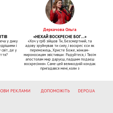
Деркачова Ольга
ІТІВ
«НЕХАЙ ВОСКРЕСНЕ БОГ…»
еча у дику
«Хоч у гріб зійшов Ти, Безсмертний, та
удрішими і
адову зруйнував ти силу, і воскрес єси як
світ, де у
переможець, Христе Боже, жінкам-
иття?
мироносицям звістивши: Радуйтеся, і Твоїм
апостолам мир даруєш, падшим подаєш
воскресіння». Саме цей великодній кондак
пригадався мені, коли з
ОВИ РЕКЛАМИ
ДОПОМОЖІТЬ
DEPO.UA