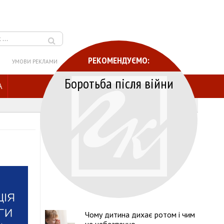
РЕКОМЕНДУЄМО:
УМОВИ РЕКЛАМИ
Боротьба після війни
A
Чому дитина дихає ротом і чим