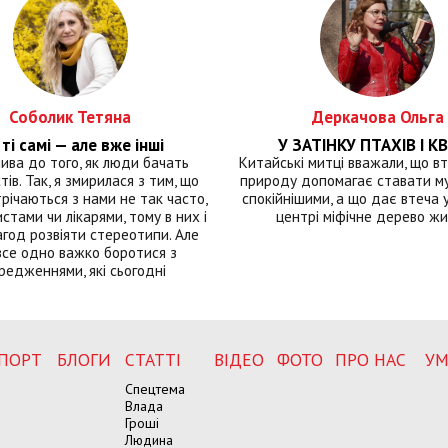
Соболик Тетяна
Деркачова Ольга
ті самі — але вже інші
У ЗАТІНКУ ПТАХІВ І КВ
лива до того, як люди бачать
Китайські митці вважали, що вт
тів. Так, я змирилася з тим, що
природу допомагає ставати м
річаються з нами не так часто,
спокійнішими, а що дає втеча у 
истами чи лікарями, тому в них і
центрі міфічне дерево ж
год розвіяти стереотипи. Але
все одно важко боротися з
редженнями, які сьогодні
ПОРТ
БЛОГИ
СТАТТІ
ВІДЕО
ФОТО
ПРО НАС
УМ
Спецтема
Влада
Гроші
Людина