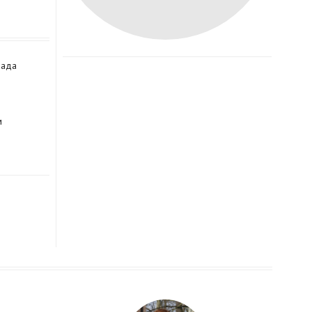
рада
м