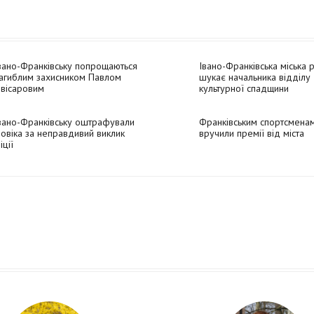
вано-Франківську попрощаються
Івано-Франківська міська 
загиблим захисником Павлом
шукає начальника відділу
вісаровим
культурної спадщини
вано-Франківську оштрафували
Франківським спортсмена
овіка за неправдивий виклик
вручили премії від міста
іції