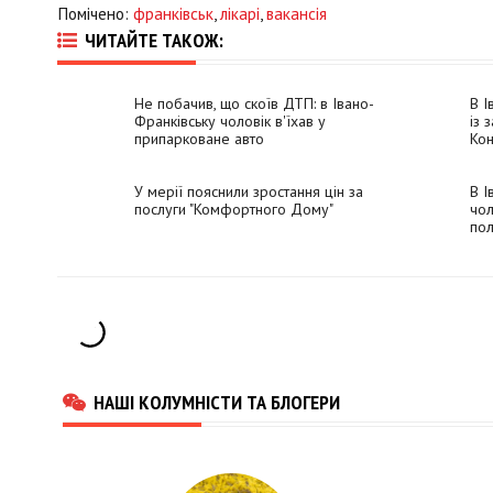
Помічено:
франківськ
,
лікарі
,
вакансія
ЧИТАЙТЕ ТАКОЖ:
Не побачив, що скоїв ДТП: в Івано-
В І
Франківську чоловік в'їхав у
із 
припарковане авто
Кон
У мерії пояснили зростання цін за
В І
послуги "Комфортного Дому"
чол
пол
НАШІ КОЛУМНІСТИ ТА БЛОГЕРИ