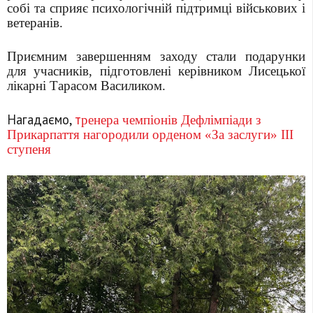
собі та сприяє психологічній підтримці військових і
ветеранів.
Приємним завершенням заходу стали подарунки
для учасників, підготовлені керівником Лисецької
лікарні Тарасом Василиком.
Нагадаємо,
т
ренера чемпіонів Дефлімпіади з
Прикарпаття нагородили орденом «За заслуги» ІІІ
ступеня