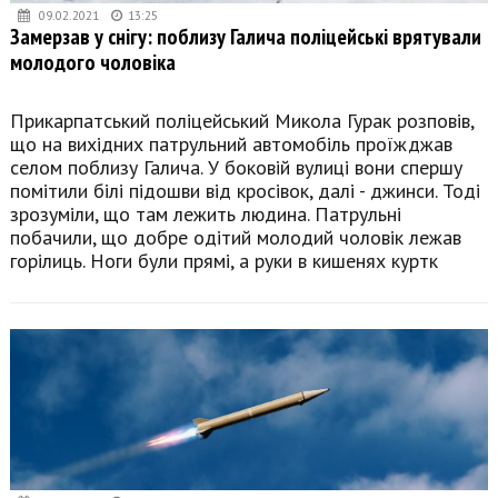
09.02.2021
13:25
Замерзав у снігу: поблизу Галича поліцейські врятували
молодого чоловіка
Прикарпатський поліцейський Микола Гурак розповів,
що на вихідних патрульний автомобіль проїжджав
селом поблизу Галича. У боковій вулиці вони спершу
помітили білі підошви від кросівок, далі - джинси. Тоді
зрозуміли, що там лежить людина. Патрульні
побачили, що добре одітий молодий чоловік лежав
горілиць. Ноги були прямі, а руки в кишенях куртк