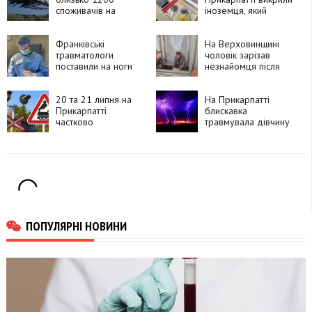
споживачів на
іноземця, який
Прикарпатті
замовляв
психотропи через
Франківські
Telegram і збував їх
На Верховинщині
травматологи
покупцям
чоловік зарізав
поставили на ноги
незнайомця після
90-річну пацієнтку
суперечки про
після складної
політику та
операції
20 та 21 липня на
намагався видати
На Прикарпатті
Прикарпатті
вбивство за
блискавка
частково
самогубство
травмувала дівчину
перекриють рух
через чотири
залізничні переїзди
ПОПУЛЯРНІ НОВИНИ