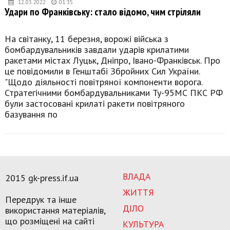
12.03.2022
01:35
Удари по Франківську: стало відомо, чим стріляли
На світанку, 11 березня, ворожі війська з
бомбардувальників завдали ударів крилатими
ракетами містах Луцьк, Дніпро, Івано-Франківськ. Про
це повідомили в Генштабі Збройних Сил України.
"Щодо діяльності повітряної компоненти ворога.
Стратегічними бомбардувальниками Ту-95МС ПКС РФ
були застосовані крилаті ракети повітряного
базування по
ВЛАДА
2015 gk-press.if.ua
ЖИТТЯ
Передрук та інше
ДІЛО
використання матеріалів,
що розміщені на сайті
КУЛЬТУРА