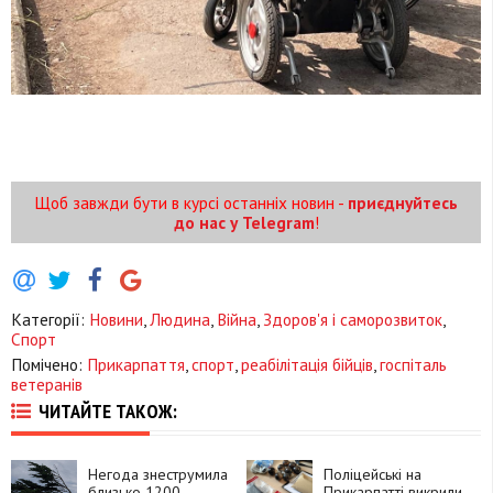
Щоб завжди бути в курсі останніх новин -
приєднуйтесь
до нас у Telegram
!
Категорії:
Новини
,
Людина
,
Війна
,
Здоров'я і саморозвиток
,
Спорт
Помічено:
Прикарпаття
,
спорт
,
реабілітація бійців
,
госпіталь
ветеранів
ЧИТАЙТЕ ТАКОЖ:
Негода знеструмила
Поліцейські на
близько 1200
Прикарпатті викрили