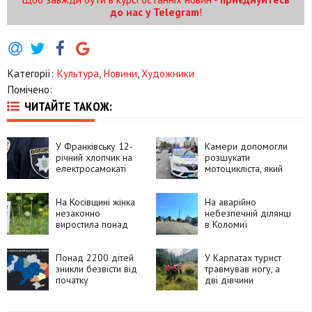
до нас у Telegram
!
Категорії:
Культура
,
Новини
,
Художники
Помічено:
ЧИТАЙТЕ ТАКОЖ:
У Франківську 12-
Камери допомогли
річний хлопчик на
розшукати
електросамокаті
мотоцикліста, який
потрапив під
утік після ДТП у
автомобіль
Франківську
На Косівщині жінка
На аварійно
незаконно
небезпечній ділянці
виростила понад
в Коломиї
270 рослин
встановлять камеру
снотворного маку
швидкості
Понад 2200 дітей
У Карпатах турист
зникли безвісти від
травмував ногу, а
початку
дві дівчини
повномасштабного
заблукали під час
вторгнення
спуску