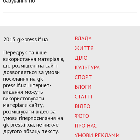
базування по
ВЛАДА
2015 gk-press.if.ua
ЖИТТЯ
Передрук та інше
ДІЛО
використання матеріалів,
що розміщені на сайті
КУЛЬТУРА
дозволяється за умови
СПОРТ
посилання на gk-
press.if.ua Інтернет-
БЛОГИ
видання можуть
СТАТТІ
використовувати
матеріали сайту,
ВІДЕО
розміщувати відео за
ФОТО
умови гіперпосилання на
gk-press.if.ua, не нижче
ПРО НАС
другого абзацу тексту.
УМОВИ РЕКЛАМИ