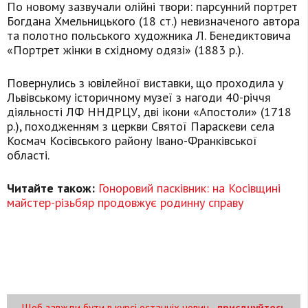
По новому зазвучали олійні твори: парсунний портрет
Богдана Хмельницького (18 ст.) невизначеного автора
та полотно польського художника Л. Бенедиктовича
«Портрет жінки в східному одязі» (1883 р.).
Повернулись з ювілейної виставки, що проходила у
Львівському історичному музеї з нагоди 40-річчя
діяльності ЛФ ННДРЦУ, дві ікони «Апостоли» (1718
р.), походженням з церкви Святої Параскеви села
Космач Косівського району Івано-Франківської
області.
Читайте також:
Гоноровий пасківник: на Косівщині
майстер-різьбяр продовжує родинну справу
Щоб завжди бути в курсі останніх новин -
приєднуйтесь