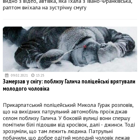
видно з відео, автівка, яка їхала з Івано-Франківська,
раптом виїхала на зустрічну смугу
09.02.2021
13:25
Замерзав у снігу: поблизу Галича поліцейські врятували
молодого чоловіка
Прикарпатський поліцейський Микола Гурак розповів,
що на вихідних патрульний автомобіль проїжджав
селом поблизу Галича. У боковій вулиці вони спершу
помітили білі підошви від кросівок, далі - джинси. Тоді
зрозуміли, що там лежить людина. Патрульні
побачили, що добре одітий молодий чоловік лежав