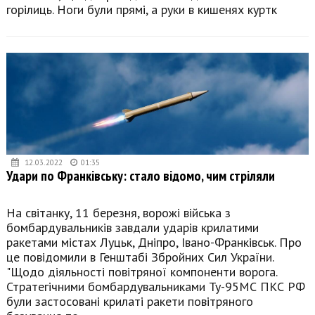
горілиць. Ноги були прямі, а руки в кишенях куртк
12.03.2022
01:35
Удари по Франківську: стало відомо, чим стріляли
На світанку, 11 березня, ворожі війська з
бомбардувальників завдали ударів крилатими
ракетами містах Луцьк, Дніпро, Івано-Франківськ. Про
це повідомили в Генштабі Збройних Сил України.
"Щодо діяльності повітряної компоненти ворога.
Стратегічними бомбардувальниками Ту-95МС ПКС РФ
були застосовані крилаті ракети повітряного