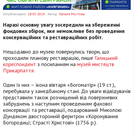
Опубліковано:
18-05-2024
Автор:
Наталя Мостова
Наразі основну увагу зосередили на збереженні
фондових збірок, яке неможливе без проведення
консерваційних та реставраційних робіт.
Нещодавно до музею повернулись твори, що
проходили планову реставрацію, пише
Галицький
кореспондент
з посиланням на
музей мистецтв
Прикарпаття.
Один із них – ікона вівтаря «Богоматір» (19 ст.),
перебувала у занедбаному стані. До уваги відвідувачів
представили також розчищений від поверхневих
забруднень з наступним проведенням фахової
консервації та реставрації, подарований Миколою
Дундяком двосторонній феритрон «Коронування
Богородиці; Страсті Христові» (1756 р.).