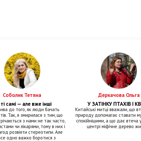
Соболик Тетяна
Деркачова Ольга
ті самі — але вже інші
У ЗАТІНКУ ПТАХІВ І КВ
лива до того, як люди бачать
Китайські митці вважали, що вт
тів. Так, я змирилася з тим, що
природу допомагає ставати м
річаються з нами не так часто,
спокійнішими, а що дає втеча у 
истами чи лікарями, тому в них і
центрі міфічне дерево ж
год розвіяти стереотипи. Але
все одно важко боротися з