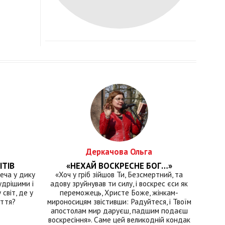
Деркачова Ольга
ІТІВ
«НЕХАЙ ВОСКРЕСНЕ БОГ…»
еча у дику
«Хоч у гріб зійшов Ти, Безсмертний, та
удрішими і
адову зруйнував ти силу, і воскрес єси як
світ, де у
переможець, Христе Боже, жінкам-
иття?
мироносицям звістивши: Радуйтеся, і Твоїм
апостолам мир даруєш, падшим подаєш
воскресіння». Саме цей великодній кондак