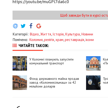
https://youtu.be/muGPl7da6c0
Щоб завжди бути в курсі ост
Категорії:
Відео
,
Життя
,
Історія
,
Культура
,
Новини
Помічено:
Коломия
,
релігія
,
храм
,
реставрація
,
ікони
ЧИТАЙТЕ ТАКОЖ:
У Коломиї планують запустити
Ко
комунальний транспорт
«Пи
Фонд державного майна продав
Тро
завод «Коломиясільмаш» за 42
чол
мільйони доларів