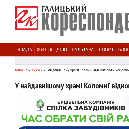
ВЛАДА
ЖИТТЯ
ДІЛО
КУЛЬТУРА
СПОРТ
БЛО
Головна
»
Відео
»
У найдавнішому храмі Коломиї відновлюють іконоста
У найдавнішому храмі Коломиї відно