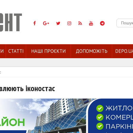
Пошук:
ГИ
СТАТТІ
НАШІ ПРОЄКТИ
ДОПОМОЖІТЬ
DEPO.U
с
влюють іконостас