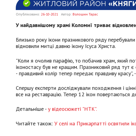
Опубліковано:
26-10-2021
Автор:
Волошин Тарас
У найдавнішому храмі Коломиї триває відновлен
Близько року ікони празникового ряду перебували 
відновили митці давню ікону Ісуса Христа.
"Коли я очолив парафію, то побачив храм, який по
іконостасу був не кращим. Празниковий ряд тут є 
- правдивий колір тепер передає правдиву красу",
Спершу експерти досліджували походження і цінні
все на реставрацію. Тепер 12 ікон повертаються д
Детальніше -
у відеосюжеті "НТК".
Читайте також:
У селі на Прикарпатті освятили ік