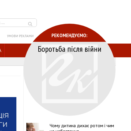
РЕКОМЕНДУЄМО:
УМОВИ РЕКЛАМИ
Боротьба після війни
A
Чому дитина дихає ротом і чим