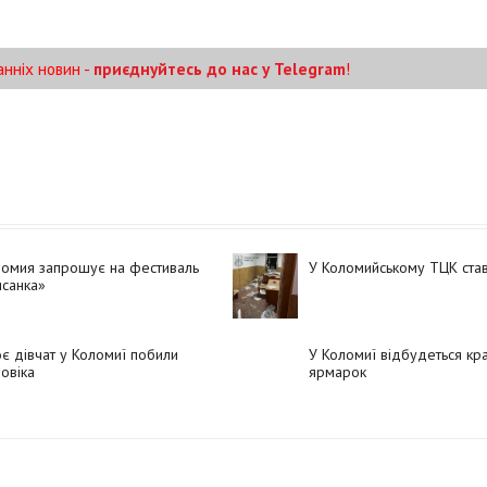
анніх новин -
приєднуйтесь до нас у Telegram
!
ломия запрошує на фестиваль
У Коломийському ТЦК ста
санка»
є дівчат у Коломиї побили
У Коломиї відбудеться кр
овіка
ярмарок