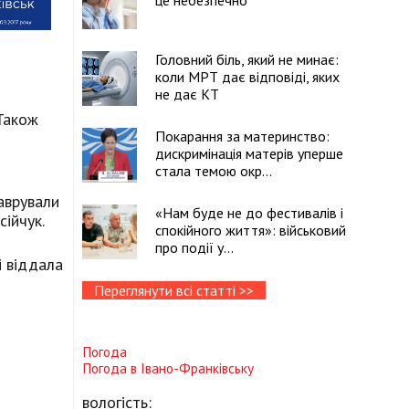
це небезпечно
Головний біль, який не минає:
коли МРТ дає відповіді, яких
не дає КТ
 Також
Покарання за материнство:
дискримінація матерів уперше
стала темою окр...
о
таврували
«Нам буде не до фестивалів і
сійчук.
спокійного життя»: військовий
про події у...
і віддала
Переглянути всі статті >>
Погода
Погода в
Івано-Франківську
вологість: