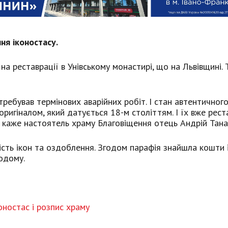
ня іконостасу.
на реставрації в Унівському монастирі, що на Львівщині.
требував термінових аварійних робіт. І стан автентичног
оригіналом, який датується 18-м століттям. І їх вже рес
 - каже настоятель храму Благовіщення отець Андрій Тана
сть ікон та оздоблення. Згодом парафія знайшла кошти 
одому.
оностас і розпис храму