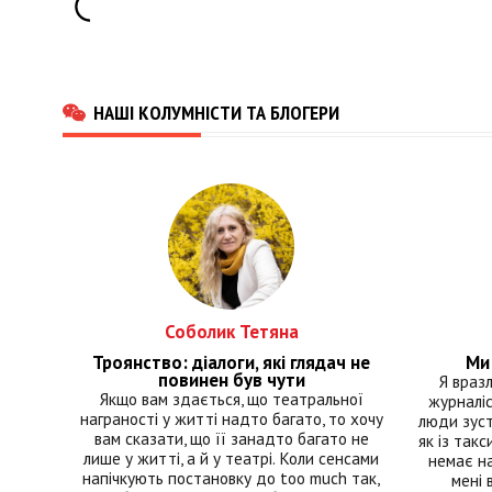
НАШІ КОЛУМНІСТИ ТА БЛОГЕРИ
Соболик Тетяна
Троянство: діалоги, які глядач не
Ми 
повинен був чути
Я враз
Якщо вам здається, що театральної
журналіс
награності у житті надто багато, то хочу
люди зуст
вам сказати, що її занадто багато не
як із такс
лише у житті, а й у театрі. Коли сенсами
немає на
напічкують постановку до too much так,
мені 