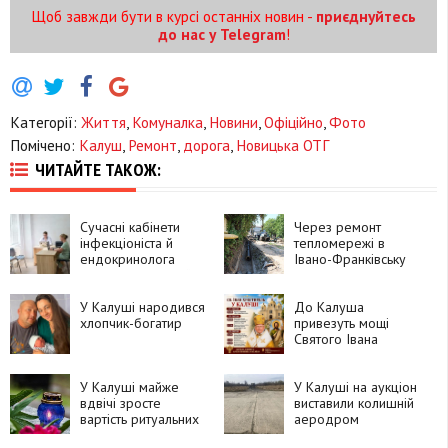
Щоб завжди бути в курсі останніх новин -
приєднуйтесь
до нас у Telegram
!
Категорії:
Життя
,
Комуналка
,
Новини
,
Офіційно
,
Фото
Помічено:
Калуш
,
Ремонт
,
дорога
,
Новицька ОТГ
ЧИТАЙТЕ ТАКОЖ:
Сучасні кабінети
Через ремонт
інфекціоніста й
тепломережі в
ендокринолога
Івано-Франківську
з'явилися у міській
перекрили частину
поліклініці №2 в
дороги
Івано-Франківську
У Калуші народився
До Калуша
хлопчик-богатир
привезуть мощі
Святого Івана
Хрестителя
У Калуші майже
У Калуші на аукціон
вдвічі зросте
виставили колишній
вартість ритуальних
аеродром
послуг