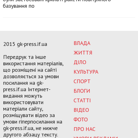
базування по
ВЛАДА
2015 gk-press.if.ua
ЖИТТЯ
Передрук та інше
ДІЛО
використання матеріалів,
що розміщені на сайті
КУЛЬТУРА
дозволяється за умови
СПОРТ
посилання на gk-
press.if.ua Інтернет-
БЛОГИ
видання можуть
СТАТТІ
використовувати
матеріали сайту,
ВІДЕО
розміщувати відео за
ФОТО
умови гіперпосилання на
gk-press.if.ua, не нижче
ПРО НАС
другого абзацу тексту.