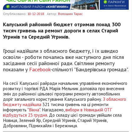
Опубліковано:
10-12-2018
Автор:
Волошин Тарас
Калуський районний бюджет отримав понад 300
тисяч гривень на ремонт дороги в селах Старий
Угринів та Середній Угринів.
Гроші надійшли з обласного бюджету, і їх швидко
освоїли - роботи почались вже наступного дня після
засідання сесії районної ради. Світлини ремонту
показали у
Facebook
-спільноті "Бандерівська громада".
На сесії Калуської райради начальник управління економічного
розвитку і торгівлі РДА Марія Мельник доповіла про внесення
змін до районної цільової програми ремонту автомобільних
доріг загального користування Калуського району.
З обласного
бюджету надійшла
321 тисяча гривень на ці ремонти
інформують
"Вікна".
Нагадаємо,
вибори в Новицькій ОТГ
відбудуться 23 грудня
. До складу цієї громади увійшли села
Новиця, Зелений Яр, Середній Угринів, Старий Угринів,
Добровляни, Підмихайля і Бережниця.