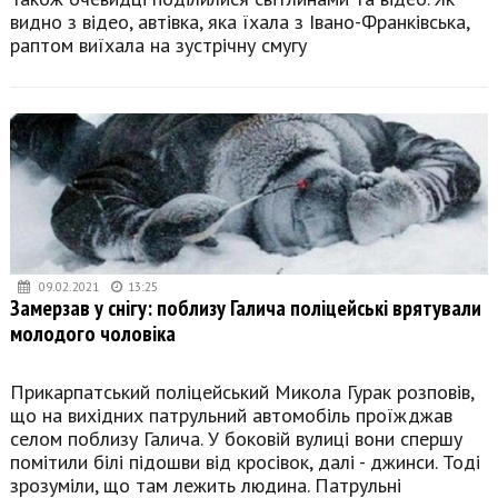
видно з відео, автівка, яка їхала з Івано-Франківська,
раптом виїхала на зустрічну смугу
09.02.2021
13:25
Замерзав у снігу: поблизу Галича поліцейські врятували
молодого чоловіка
Прикарпатський поліцейський Микола Гурак розповів,
що на вихідних патрульний автомобіль проїжджав
селом поблизу Галича. У боковій вулиці вони спершу
помітили білі підошви від кросівок, далі - джинси. Тоді
зрозуміли, що там лежить людина. Патрульні