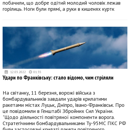
побачили, що добре одітий молодий чоловік лежав
горілиць. Ноги були прямі, а руки в кишенях куртк
12.03.2022
01:35
Удари по Франківську: стало відомо, чим стріляли
На світанку, 11 березня, ворожі війська з
бомбардувальників завдали ударів крилатими
ракетами містах Луцьк, Дніпро, Івано-Франківськ. Про
це повідомили в Генштабі Збройних Сил України.
"Щодо діяльності повітряної компоненти ворога.
Стратегічними бомбардувальниками Ту-95МС ПКС РФ
були застосовані крилаті ракети повітряного