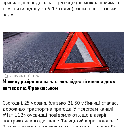
правило, проводять натщесерце (не можна приймати
їжу і пити рідину за 6-12 годин), можна пити тільки
воду.
25.06.2021
16:49
Машину розірвало на частини: відео зіткнення двох
автівок під Франківськом
Сьогодні, 25 червня, близько 21:30 у Ямниці сталась
дорожньо-траспортна пригода. У телеграм-каналі
«Чат 112» очевидці повідомляють, що в аварії
постраждали люди, пише "Галицький кореспондент".
Також очевидці поділилися світлинами та відео. Як