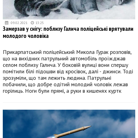
09.02.2021
13:25
Замерзав у снігу: поблизу Галича поліцейські врятували
молодого чоловіка
Прикарпатський поліцейський Микола Гурак розповів,
що на вихідних патрульний автомобіль проїжджав
селом поблизу Галича. У боковій вулиці вони спершу
помітили білі підошви від кросівок, далі - джинси. Тоді
зрозуміли, що там лежить людина. Патрульні
побачили, що добре одітий молодий чоловік лежав
горілиць. Ноги були прямі, а руки в кишенях куртк