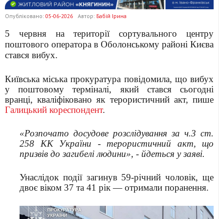
Опубліковано:
05-06-2026
Автор:
Бабій Ірина
5 червня на території сортувального центру
поштового оператора в Оболонському районі Києва
стався вибух.
Київська міська прокуратура повідомила, що вибух
у поштовому терміналі, який стався сьогодні
вранці, кваліфіковано як терористичний акт, пише
Галицький кореспондент
.
«Розпочато досудове розслідування за ч.3 ст.
258 КК України - терористичний акт, що
призвів до загибелі людини», - йдеться у заяві.
Унаслідок події загинув 59-річний чоловік, ще
двоє віком 37 та 41 рік — отримали поранення.