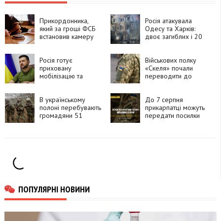
Прикордонника,
Росія атакувала
який за гроші ФСБ
Одесу та Харків:
встановив камеру
двоє загиблих і 20
біля залізничної
постраждалих
станції, засудили до
15 років
Росія готує
Військових полку
приховану
«Скеля» почали
мобілізацію та
переводити до
планує залучити до
інших підрозділів
50 тисяч військових
із КНДР, —
В українському
До 7 серпня
Володимир
полоні перебувають
прикарпатці можуть
Зеленський
громадяни 51
передати посилки
країни, які воювали
для захисників і
за Росію
рідних на фронті
ПОПУЛЯРНІ НОВИНИ