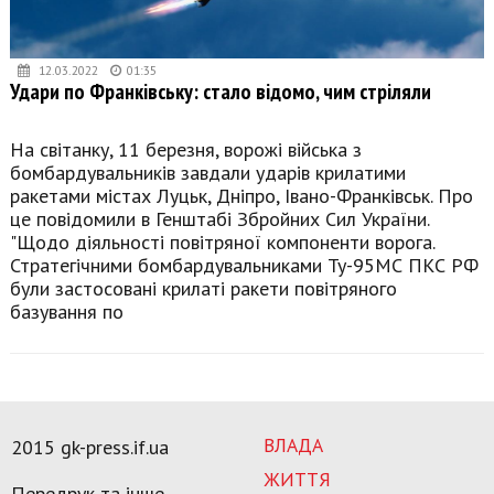
12.03.2022
01:35
Удари по Франківську: стало відомо, чим стріляли
На світанку, 11 березня, ворожі війська з
бомбардувальників завдали ударів крилатими
ракетами містах Луцьк, Дніпро, Івано-Франківськ. Про
це повідомили в Генштабі Збройних Сил України.
"Щодо діяльності повітряної компоненти ворога.
Стратегічними бомбардувальниками Ту-95МС ПКС РФ
були застосовані крилаті ракети повітряного
базування по
ВЛАДА
2015 gk-press.if.ua
ЖИТТЯ
Передрук та інше