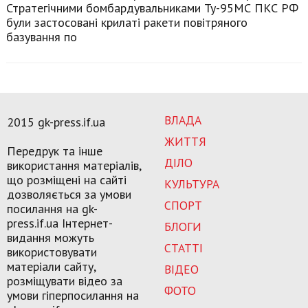
Стратегічними бомбардувальниками Ту-95МС ПКС РФ
були застосовані крилаті ракети повітряного
базування по
ВЛАДА
2015 gk-press.if.ua
ЖИТТЯ
Передрук та інше
ДІЛО
використання матеріалів,
що розміщені на сайті
КУЛЬТУРА
дозволяється за умови
СПОРТ
посилання на gk-
press.if.ua Інтернет-
БЛОГИ
видання можуть
СТАТТІ
використовувати
матеріали сайту,
ВІДЕО
розміщувати відео за
ФОТО
умови гіперпосилання на