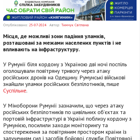
Опубліковано:
25-07-2024
Автор:
Тимчук Світлана
Місця, де можливі зони падіння уламків,
розташовані за межами населених пунктів і не
впливають на інфраструктуру.
У Румунії біля кордону з Україною дві ночі поспіль
оголошували повітряну тривогу через атаку
російських дронів на Одещину. Румунські військові
знайшли уламки російських безпілотників, пише
Суспільне
.
У Міноборони Румунії зазначили, що через атаку
російських безпілотників по цивільних об’єктах та
портовій інфраструктурі в Україні поблизу кордону з
Румунією, посилили заходи моніторингу та
спостереження за повітряним простором країни із
залученням сил і засобів бойової служби Повітряної