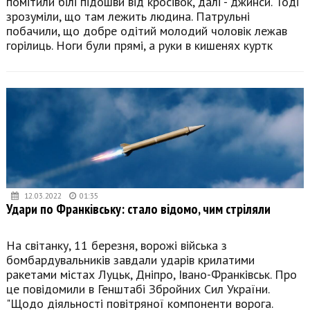
помітили білі підошви від кросівок, далі - джинси. Тоді
зрозуміли, що там лежить людина. Патрульні
побачили, що добре одітий молодий чоловік лежав
горілиць. Ноги були прямі, а руки в кишенях куртк
12.03.2022
01:35
Удари по Франківську: стало відомо, чим стріляли
На світанку, 11 березня, ворожі війська з
бомбардувальників завдали ударів крилатими
ракетами містах Луцьк, Дніпро, Івано-Франківськ. Про
це повідомили в Генштабі Збройних Сил України.
"Щодо діяльності повітряної компоненти ворога.