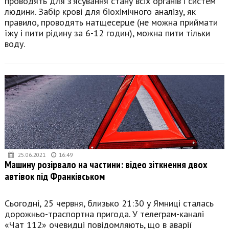
проводять для з’ясування стану всіх органів і систем
людини. Забір крові для біохімічного аналізу, як
правило, проводять натщесерце (не можна приймати
їжу і пити рідину за 6-12 годин), можна пити тільки
воду.
25.06.2021
16:49
Машину розірвало на частини: відео зіткнення двох
автівок під Франківськом
Сьогодні, 25 червня, близько 21:30 у Ямниці сталась
дорожньо-траспортна пригода. У телеграм-каналі
«Чат 112» очевидці повідомляють, що в аварії