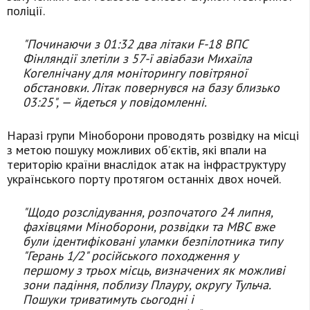
поліції.
"Починаючи з 01:32 два літаки F-18 ВПС
Фінляндії злетіли з 57-ї авіабази Михаїла
Когелнічану для моніторингу повітряної
обстановки. Літак повернувся на базу близько
03:25", — йдеться у повідомленні.
Наразі групи Міноборони проводять розвідку на місці
з метою пошуку можливих об’єктів, які впали на
територію країни внаслідок атак на інфраструктуру
українського порту протягом останніх двох ночей.
"Щодо розслідування, розпочатого 24 липня,
фахівцями Міноборони, розвідки та МВС вже
були ідентифіковані уламки безпілотника типу
"Герань 1/2" російського походження у
першому з трьох місць, визначених як можливі
зони падіння, поблизу Плауру, округу Тульча.
Пошуки триватимуть сьогодні і