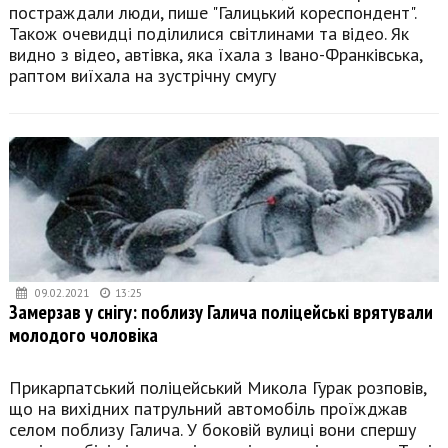
постраждали люди, пише "Галицький кореспондент".
Також очевидці поділилися світлинами та відео. Як
видно з відео, автівка, яка їхала з Івано-Франківська,
раптом виїхала на зустрічну смугу
09.02.2021
13:25
Замерзав у снігу: поблизу Галича поліцейські врятували
молодого чоловіка
Прикарпатський поліцейський Микола Гурак розповів,
що на вихідних патрульний автомобіль проїжджав
селом поблизу Галича. У боковій вулиці вони спершу