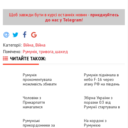
Щоб завжди бути в курсі останніх новин -
приєднуйтесь
до нас у Telegram
!
Категорії:
Війна
,
Війна
Помічено:
Румунія
,
тривога
,
шахед
ЧИТАЙТЕ ТАКОЖ:
Румунія
Румунія піднімала в
прокоментувала
небо F-16 через
можливість збивати
атаку РФ на південь
«Шахеди» над
України
Україною
Чоловіки з
Збірна України з
Прикарпаття
поразки 0:3 від
намагалися
Румунії стартувала в
незаконно
групі Євро-2024 з
потрапити до
футболу
Румунії
Румунські
На кордоні з
прикордонники за
Румунією