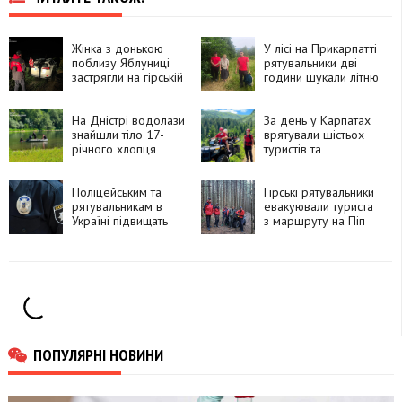
Жінка з донькою
У лісі на Прикарпатті
поблизу Яблуниці
рятувальники дві
застрягли на гірській
години шукали літню
дорозі
жінку
На Дністрі водолази
За день у Карпатах
знайшли тіло 17-
врятували шістьох
річного хлопця
туристів та
травмованого
собаку
Поліцейським та
Гірські рятувальники
рятувальникам в
евакуювали туриста
Україні підвищать
з маршруту на Піп
грошове
Іван
забезпечення
ПОПУЛЯРНІ НОВИНИ