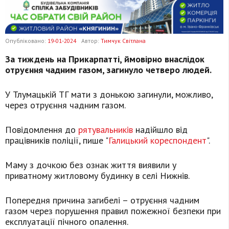
Опубліковано:
19-01-2024
Автор:
Тимчук Світлана
За тиждень на Прикарпатті, ймовірно внаслідок
отруєння чадним газом, загинуло четверо людей.
У Тлумацькій ТГ мати з донькою загинули, можливо,
через отруєння чадним газом.
Повідомлення до
рятувальників
надійшло від
працівників поліції, пише "
Галицький кореспондент
".
Маму з дочкою без ознак життя виявили у
приватному житловому будинку в селі Нижнів.
Попередня причина загибелі – отруєння чадним
газом через порушення правил пожежної безпеки при
експлуатації пічного опалення.