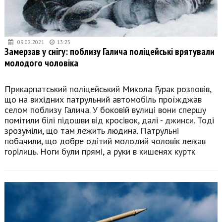
09.02.2021
13:25
Замерзав у снігу: поблизу Галича поліцейські врятували
молодого чоловіка
Прикарпатський поліцейський Микола Гурак розповів,
що на вихідних патрульний автомобіль проїжджав
селом поблизу Галича. У боковій вулиці вони спершу
помітили білі підошви від кросівок, далі - джинси. Тоді
зрозуміли, що там лежить людина. Патрульні
побачили, що добре одітий молодий чоловік лежав
горілиць. Ноги були прямі, а руки в кишенях куртк