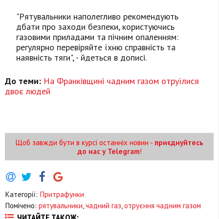
"Рятувальники наполегливо рекомендують
дбати про заходи безпеки, користуючись
газовими приладами та пічним опаленням:
регулярно перевіряйте їхню справність та
наявність тяги", - йдеться в дописі.
До теми:
На Франківщині чадним газом отруїлися
двоє людей
Щоб завжди бути в курсі останніх новин -
приєднуйтесь
до нас у Telegram
!
Категорії:
Притрафунки
Помічено:
рятувальники
,
чадний газ
,
отруєння чадним газом
ЧИТАЙТЕ ТАКОЖ: