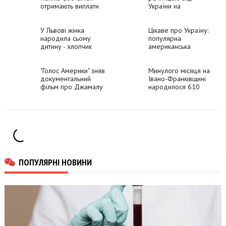
отримають виплати
України на
за народження
Євробаченні-2024
дитини
У Львові жінка
Цікаве про Україну:
народила сьому
популярна
дитину - хлопчик
американська
став 105 онуком у
співачка
бабусі
українського
"Голос Америки" зняв
походження
Минулого місяця на
документальний
Івано-Франківщині
фільм про Джамалу
народилося 610
дітей
ПОПУЛЯРНІ НОВИНИ