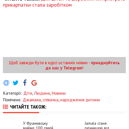
прикарпатки стала заробітком
Щоб завжди бути в курсі останніх новин -
приєднуйтесь
до нас у Telegram
!
Категорії:
Діти
,
Людина
,
Новини
Помічено:
Джамала
,
співачка
,
народження дитини
ЧИТАЙТЕ ТАКОЖ:
У Франківську
Jamala стане
майже 100 сімей
речницею від