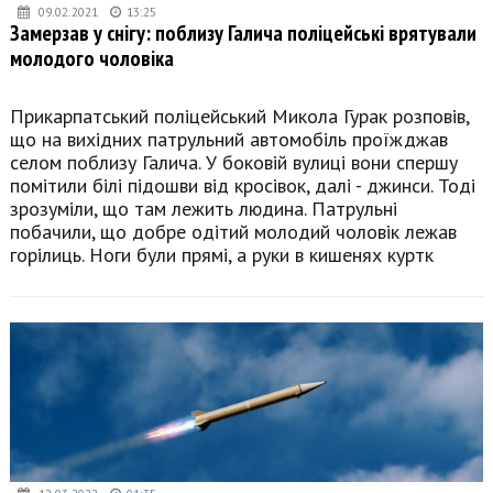
09.02.2021
13:25
Замерзав у снігу: поблизу Галича поліцейські врятували
молодого чоловіка
Прикарпатський поліцейський Микола Гурак розповів,
що на вихідних патрульний автомобіль проїжджав
селом поблизу Галича. У боковій вулиці вони спершу
помітили білі підошви від кросівок, далі - джинси. Тоді
зрозуміли, що там лежить людина. Патрульні
побачили, що добре одітий молодий чоловік лежав
горілиць. Ноги були прямі, а руки в кишенях куртк