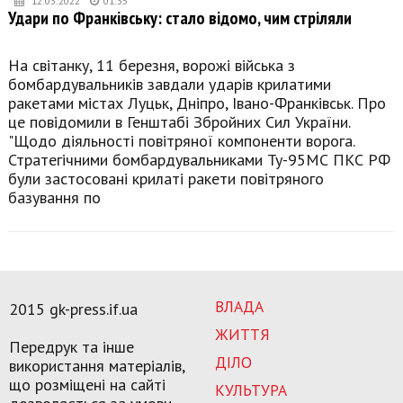
12.03.2022
01:35
Удари по Франківську: стало відомо, чим стріляли
На світанку, 11 березня, ворожі війська з
бомбардувальників завдали ударів крилатими
ракетами містах Луцьк, Дніпро, Івано-Франківськ. Про
це повідомили в Генштабі Збройних Сил України.
"Щодо діяльності повітряної компоненти ворога.
Стратегічними бомбардувальниками Ту-95МС ПКС РФ
були застосовані крилаті ракети повітряного
базування по
ВЛАДА
2015 gk-press.if.ua
ЖИТТЯ
Передрук та інше
ДІЛО
використання матеріалів,
що розміщені на сайті
КУЛЬТУРА