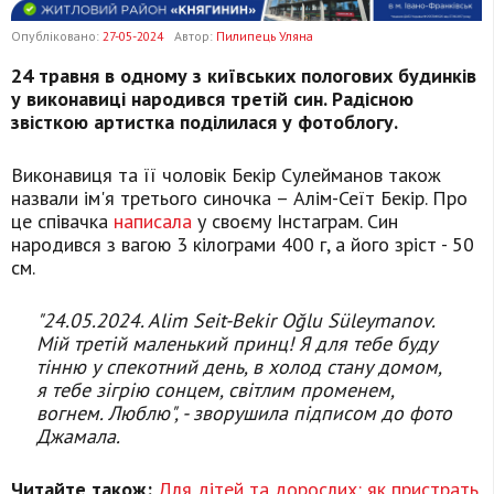
Опубліковано:
27-05-2024
Автор:
Пилипець Уляна
24 травня в одному з київських пологових будинків
у виконавиці народився третій син. Радісною
звісткою артистка поділилася у фотоблогу.
Виконавиця та її чоловік Бекір Сулейманов також
назвали ім'я третього синочка – Алім-Сеїт Бекір. Про
це співачка
написала
у своєму Інстаграм. Син
народився з вагою 3 кілограми 400 г, а його зріст - 50
см.
"24.05.2024. Alim Seit-Bekir Oğlu Süleymanov.
Мій третій маленький принц! Я для тебе буду
тінню у спекотний день, в холод стану домом,
я тебе зігрію сонцем, світлим променем,
вогнем. Люблю", - зворушила підписом до фото
Джамала.
Читайте також:
Для дітей та дорослих: як пристрать