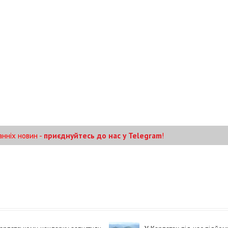
анніх новин -
приєднуйтесь до нас у Telegram
!