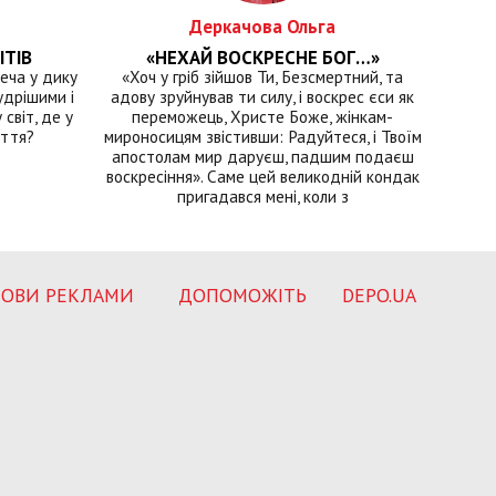
Деркачова Ольга
ІТІВ
«НЕХАЙ ВОСКРЕСНЕ БОГ…»
еча у дику
«Хоч у гріб зійшов Ти, Безсмертний, та
удрішими і
адову зруйнував ти силу, і воскрес єси як
світ, де у
переможець, Христе Боже, жінкам-
иття?
мироносицям звістивши: Радуйтеся, і Твоїм
апостолам мир даруєш, падшим подаєш
воскресіння». Саме цей великодній кондак
пригадався мені, коли з
ОВИ РЕКЛАМИ
ДОПОМОЖІТЬ
DEPO.UA