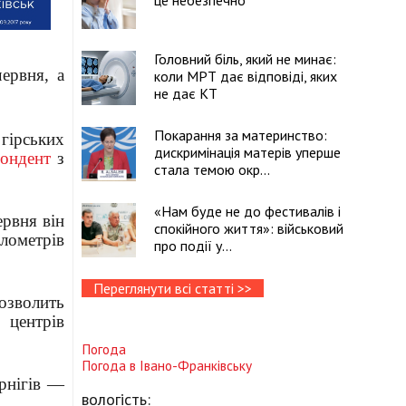
це небезпечно
Головний біль, який не минає:
ервня, а
коли МРТ дає відповіді, яких
не дає КТ
Покарання за материнство:
гірських
дискримінація матерів уперше
пондент
з
стала темою окр...
«Нам буде не до фестивалів і
рвня він
спокійного життя»: військовий
лометрів
про події у...
Переглянути всі статті >>
озволить
 центрів
Погода
Погода в
Івано-Франківську
рнігів —
вологість: