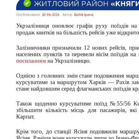
Опубліковано:
10-06-2026
Автор:
Бабій Ірина
Укрзалізниця оновлює графік руху поїздів на 
продаж квитків на більшість рейсів уже відкрито
Залізничники призначили 12 нових рейсів, пр
населених пунктів та перевели вісім поїздів 
посиланням
на Укрзалізницю.
Однією з головних змін стане подовження марш
курсуватиме за маршрутом Харків — Рахів за
стане найдовшим серед флагманських поїздів кр
Також щоденно курсуватиме поїзд №55/56 Ки
збільшити кількість місць для пасажирів, як
Карпат.
Крім того, до станції Ясіня подовжили марш
Ясіня. Раніше вони курсували лише до Івано-Фр