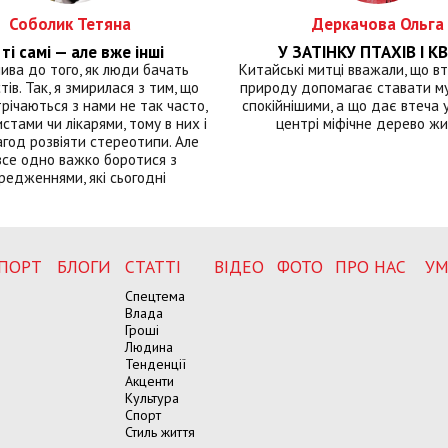
Соболик Тетяна
Деркачова Ольга
ті самі — але вже інші
У ЗАТІНКУ ПТАХІВ І КВ
лива до того, як люди бачать
Китайські митці вважали, що вт
тів. Так, я змирилася з тим, що
природу допомагає ставати м
річаються з нами не так часто,
спокійнішими, а що дає втеча у 
истами чи лікарями, тому в них і
центрі міфічне дерево ж
год розвіяти стереотипи. Але
все одно важко боротися з
редженнями, які сьогодні
ПОРТ
БЛОГИ
СТАТТІ
ВІДЕО
ФОТО
ПРО НАС
УМ
Спецтема
Влада
Гроші
Людина
Тенденції
Акценти
Культура
Спорт
Стиль життя