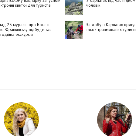
арпатському нацпарку запустили
У Карпатах під час підйо
ктронні квитки для туристів
чоловік
ад 25 муралів про Бога: в
За добу в Карпатах вряту
но-Франківську відбудеться
трьох травмованих туристі
годійна екскурсія