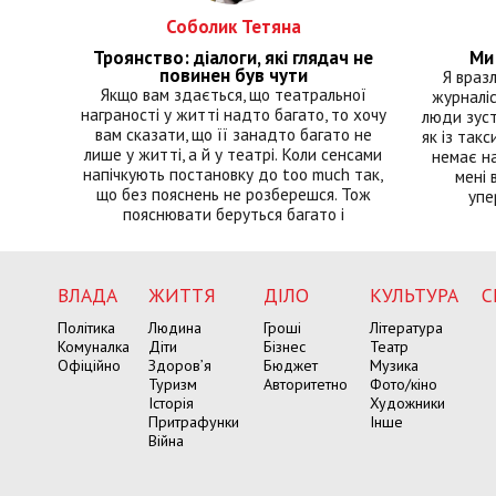
Соболик Тетяна
Троянство: діалоги, які глядач не
Ми 
повинен був чути
Я враз
Якщо вам здається, що театральної
журналіс
награності у житті надто багато, то хочу
люди зуст
вам сказати, що її занадто багато не
як із такс
лише у житті, а й у театрі. Коли сенсами
немає на
напічкують постановку до too much так,
мені 
що без пояснень не розберешся. Тож
упе
пояснювати беруться багато і
ВЛАДА
ЖИТТЯ
ДІЛО
КУЛЬТУРА
С
Політика
Людина
Гроші
Література
Комуналка
Діти
Бізнес
Театр
Офіційно
Здоров’я
Бюджет
Музика
Туризм
Авторитетно
Фото/кіно
Історія
Художники
Притрафунки
Інше
Війна