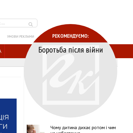
РЕКОМЕНДУЄМО:
УМОВИ РЕКЛАМИ
Боротьба після війни
A
Чому дитина дихає ротом і чим