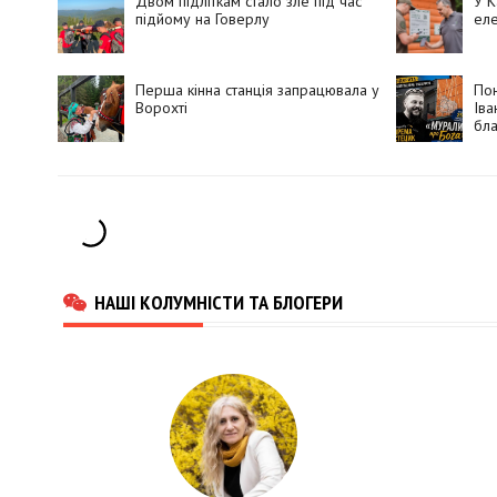
Двом підліткам стало зле під час
У К
підйому на Говерлу
еле
Перша кінна станція запрацювала у
Пон
Ворохті
Іва
бла
НАШІ КОЛУМНІСТИ ТА БЛОГЕРИ