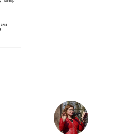
му помер
вали
в