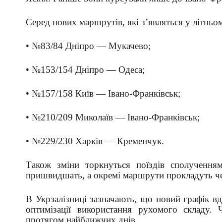
Серед нових маршрутів, які з’являться у літньо
• №83/84 Дніпро — Мукачево;
• №153/154 Дніпро — Одеса;
• №157/158 Київ — Івано-Франківськ;
• №210/209 Миколаїв — Івано-Франківськ;
• №229/230 Харків — Кременчук.
Також зміни торкнуться поїздів сполученн
пришвидшать, а окремі маршрути прокладуть че
В Укрзалізниці зазначають, що новий графік вд
оптимізації використання рухомого складу.
протягом найближчих днів.