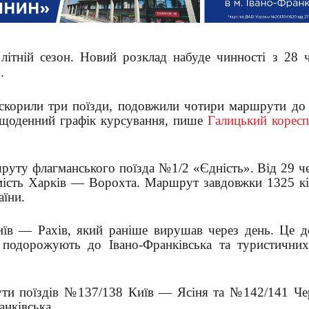
літній сезон. Новий розклад набуде чинності з 28 ч
.
искорили три поїзди, подовжили чотири маршрути до 
на щоденний графік курсування, пише
Галицький корес
руту флагманського поїзда №1/2 «Єдність». Від 29 че
мість Харків — Ворохта. Маршрут завдовжки 1325 кі
аїни.
їв — Рахів, який раніше вирушав через день. Це д
і подорожують до Івано-Франківська та туристичних
рути поїздів №137/138 Київ — Ясіня та №142/141 Че
анківська.