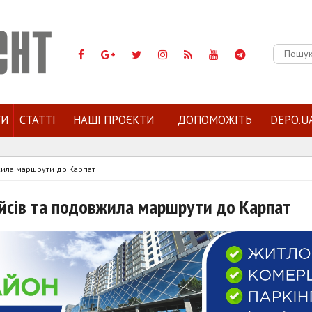
Пошук:
ГИ
СТАТТІ
НАШІ ПРОЄКТИ
ДОПОМОЖІТЬ
DEPO.U
жила маршрути до Карпат
ейсів та подовжила маршрути до Карпат