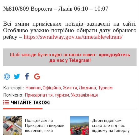
№810/809 Ворохта – Львів 06:10 – 10:07
Всі зміни приміських поїздів зазначені на сайті.
Особливо уважно потрібно обирати дату обраного
рейсу –
https://swrailway.gov.ua/timetable/eltrain/
Щоб завжди бути в курсі останніх новин -
приєднуйтесь
до нас у Telegram
!
Категорії:
Новини
,
Офіційно
,
Життя
,
Людина
,
Туризм
Помічено:
Прикарпаття
,
туризм
,
Укрзалізниця
ЧИТАЙТЕ ТАКОЖ:
Поліцейські на
Двом підліткам
Прикарпатті викрили
стало зле під час
іноземця, який
підйому на Говерлу
замовляв