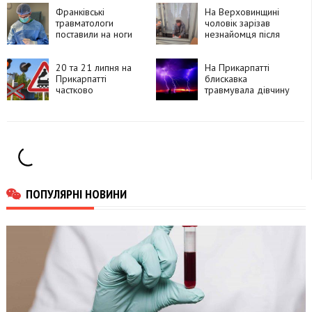
психотропи через
Telegram і збував їх
Франківські
На Верховинщині
покупцям
травматологи
чоловік зарізав
поставили на ноги
незнайомця після
90-річну пацієнтку
суперечки про
після складної
політику та
операції
20 та 21 липня на
намагався видати
На Прикарпатті
Прикарпатті
вбивство за
блискавка
частково
самогубство
травмувала дівчину
перекриють рух
через чотири
залізничні переїзди
ПОПУЛЯРНІ НОВИНИ