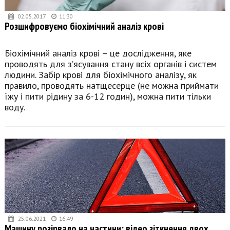
02.05.2017
11:30
Розшифровуємо біохімічний аналіз крові
Біохімічний аналіз крові – це дослідження, яке
проводять для з’ясування стану всіх органів і систем
людини. Забір крові для біохімічного аналізу, як
правило, проводять натщесерце (не можна приймати
їжу і пити рідину за 6-12 годин), можна пити тільки
воду.
25.06.2021
16:49
Машину розірвало на частини: відео зіткнення двох