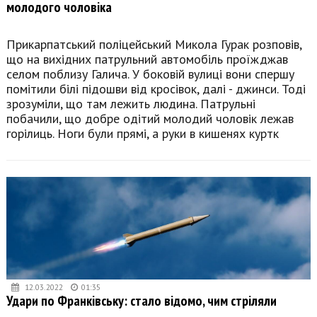
молодого чоловіка
Прикарпатський поліцейський Микола Гурак розповів,
що на вихідних патрульний автомобіль проїжджав
селом поблизу Галича. У боковій вулиці вони спершу
помітили білі підошви від кросівок, далі - джинси. Тоді
зрозуміли, що там лежить людина. Патрульні
побачили, що добре одітий молодий чоловік лежав
горілиць. Ноги були прямі, а руки в кишенях куртк
12.03.2022
01:35
Удари по Франківську: стало відомо, чим стріляли