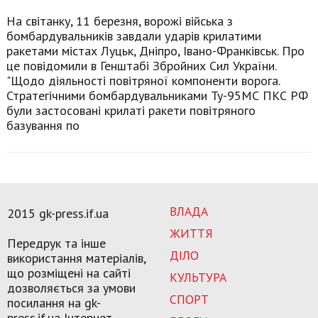
На світанку, 11 березня, ворожі війська з
бомбардувальників завдали ударів крилатими
ракетами містах Луцьк, Дніпро, Івано-Франківськ. Про
це повідомили в Генштабі Збройних Сил України.
"Щодо діяльності повітряної компоненти ворога.
Стратегічними бомбардувальниками Ту-95МС ПКС РФ
були застосовані крилаті ракети повітряного
базування по
ВЛАДА
2015 gk-press.if.ua
ЖИТТЯ
Передрук та інше
ДІЛО
використання матеріалів,
що розміщені на сайті
КУЛЬТУРА
дозволяється за умови
СПОРТ
посилання на gk-
press.if.ua Інтернет-