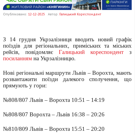
Опубліковано:
12-12-2025
Автор:
Галицький Кореспондент
З 14 грудня Укрзалізниця вводить новий графік
поїздів для регіональних, приміських та міських
рейсів, повідомляє
Галицький кореспондент
з
посиланням
на Укрзалізницю.
Нові регіональні маршрути Львів – Ворохта, мають
розвантажити поїзди далекого сполучення, що
прямують у гори:
№808/807 Львів – Ворохта 10:51 – 14:19
№808/807 Ворохта – Львів 16:38 – 20:26
№810/809 Львів – Ворохта 15:51 – 20:20