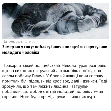
09.02.2021
13:25
Замерзав у снігу: поблизу Галича поліцейські врятували
молодого чоловіка
Прикарпатський поліцейський Микола Гурак розповів,
що на вихідних патрульний автомобіль проїжджав
селом поблизу Галича. У боковій вулиці вони спершу
помітили білі підошви від кросівок, далі - джинси. Тоді
зрозуміли, що там лежить людина. Патрульні
побачили, що добре одітий молодий чоловік лежав
горілиць. Ноги були прямі, а руки в кишенях куртк