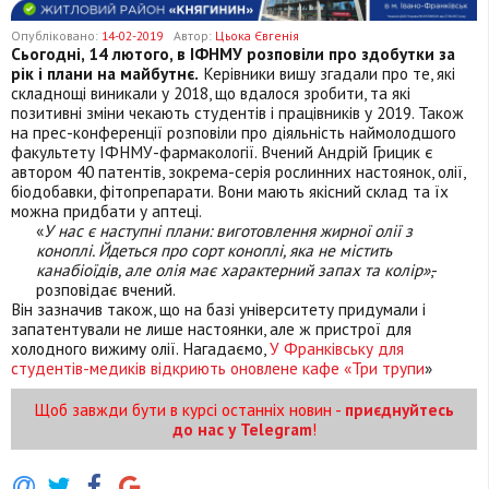
Опубліковано:
14-02-2019
Автор:
Цьока Євгенія
Сьогодні, 14 лютого, в ІФНМУ розповіли про здобутки за
рік і плани на майбутнє.
Керівники вишу згадали про те, які
складнощі виникали у 2018, що вдалося зробити, та які
позитивні зміни чекають студентів і працівників у 2019. Також
на прес-конференції розповіли про діяльність наймолодшого
факультету ІФНМУ-фармакології. Вчений Андрій Грицик є
автором 40 патентів, зокрема-серія рослинних настоянок, олії,
біодобавки, фітопрепарати. Вони мають якісний склад та їх
можна придбати у аптеці.
«
У нас є наступні плани: виготовлення жирної олії з
коноплі. Йдеться про сорт коноплі, яка не містить
канабіоїдів, але олія має характерний запах та колір»
,-
розповідає вчений.
Він зазначив також, що на базі університету придумали і
запатентували не лише настоянки, але ж пристрої для
холодного вижиму олії. Нагадаємо,
У Франківську для
студентів-медиків відкриють оновлене кафе «Три трупи
»
Щоб завжди бути в курсі останніх новин -
приєднуйтесь
до нас у Telegram
!