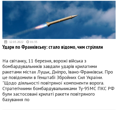
12.03.2022
01:35
Удари по Франківську: стало відомо, чим стріляли
На світанку, 11 березня, ворожі війська з
бомбардувальників завдали ударів крилатими
ракетами містах Луцьк, Дніпро, Івано-Франківськ. Про
це повідомили в Генштабі Збройних Сил України.
"Щодо діяльності повітряної компоненти ворога.
Стратегічними бомбардувальниками Ту-95МС ПКС РФ
були застосовані крилаті ракети повітряного
базування по