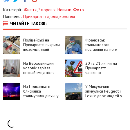
Категорії:
Життя
,
Здоров'я
,
Новини
,
Фото
Помічено:
Прикарпаття
,
олія
,
конопля
ЧИТАЙТЕ ТАКОЖ:
Поліцейські на
Франківські
Прикарпатті викрили
травматологи
іноземця, який
поставили на ноги
замовляв
90-річну пацієнтку
психотропи через
після складної
Telegram і збував їх
На Верховинщині
операції
20 та 21 липня на
покупцям
чоловік зарізав
Прикарпатті
незнайомця після
частково
суперечки про
перекриють рух
політику та
через чотири
намагався видати
На Прикарпатті
залізничні переїзди
У Микуличині
вбивство за
блискавка
зіткнулися Peugeot і
самогубство
травмувала дівчину
Lexus: двоє людей у
лікарні