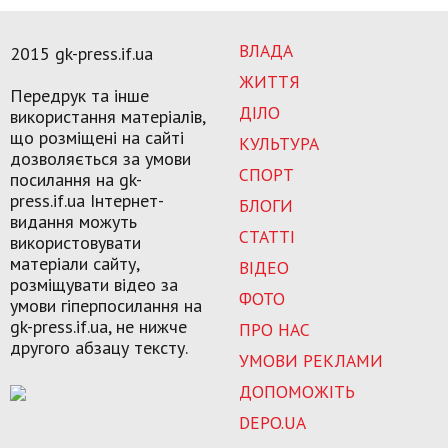
ВЛАДА
2015 gk-press.if.ua
ЖИТТЯ
Передрук та інше
ДІЛО
використання матеріалів,
що розміщені на сайті
КУЛЬТУРА
дозволяється за умови
СПОРТ
посилання на gk-
press.if.ua Інтернет-
БЛОГИ
видання можуть
СТАТТІ
використовувати
матеріали сайту,
ВІДЕО
розміщувати відео за
ФОТО
умови гіперпосилання на
gk-press.if.ua, не нижче
ПРО НАС
другого абзацу тексту.
УМОВИ РЕКЛАМИ
ДОПОМОЖІТЬ
DEPO.UA