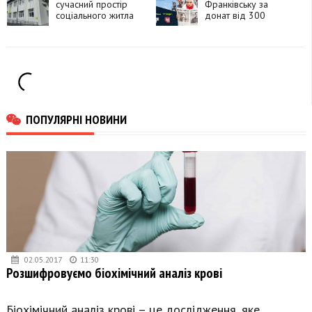
сучасний простір
Франківську за
соціального житла
донат від 300
гривень: стартував
“Карпатський збір”
на 15 мільйонів для
ЗСУ
ПОПУЛЯРНІ НОВИНИ
02.05.2017
11:30
Розшифровуємо біохімічний аналіз крові
Біохімічний аналіз крові – це дослідження, яке