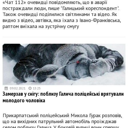
«Чат 112» очевидці повідомляють, що в аварії
постраждали люди, пише "Галицький кореспондент".
Також очевидці поділилися світлинами та відео. Як
видно з відео, автівка, яка їхала з Івано-Франківська,
раптом виїхала на зустрічну смугу
09.02.2021
13:25
Замерзав у снігу: поблизу Галича поліцейські врятували
молодого чоловіка
Прикарпатський поліцейський Микола Гурак розповів,
що на вихідних патрульний автомобіль проїжджав
селом поблизу Галича. У боковій вулиці вони спершу