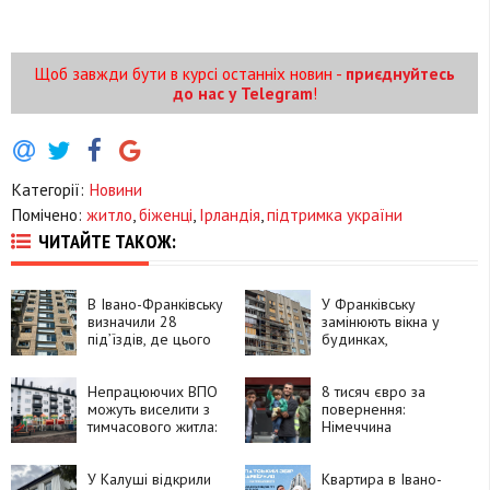
Щоб завжди бути в курсі останніх новин -
приєднуйтесь
до нас у Telegram
!
Категорії:
Новини
Помічено:
житло
,
біженці
,
Ірландія
,
підтримка україни
ЧИТАЙТЕ ТАКОЖ:
В Івано-Франківську
У Франківську
визначили 28
замінюють вікна у
під’їздів, де цього
будинках,
року замінять вікна
пошкоджених
російською атакою
Непрацюючих ВПО
8 тисяч євро за
можуть виселити з
повернення:
тимчасового житла:
Німеччина
Кабмін змінив
розглядає
правила
збільшення виплат
У Калуші відкрили
біженцям
Квартира в Івано-