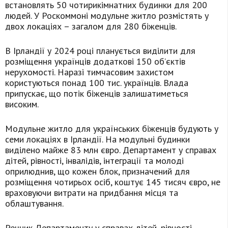
встановлять 50 чотирикімнатних будинки для 200
людей. У Роскоммоні модульне житло розмістять у
двох локаціях – загалом для 280 біженців.
В Ірландії у 2024 році планується виділити для
розміщення українців додаткові 150 об’єктів
нерухомості. Наразі тимчасовим захистом
користуються понад 100 тис. українців. Влада
припускає, що потік біженців залишатиметься
високим.
Модульне житло для українських біженців будують у
семи локаціях в Ірландії. На модульні будинки
виділено майже 83 млн євро. Департамент у справах
дітей, рівності, інвалідів, інтеграції та молоді
оприлюднив, що кожен блок, призначений для
розміщення чотирьох осіб, коштує 145 тисяч євро, не
враховуючи витрати на придбання місця та
облаштування.
Речник Департаменту у справах дітей, рівності,