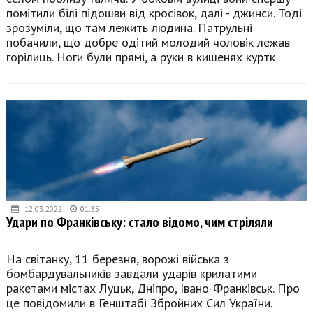
помітили білі підошви від кросівок, далі - джинси. Тоді
зрозуміли, що там лежить людина. Патрульні
побачили, що добре одітий молодий чоловік лежав
горілиць. Ноги були прямі, а руки в кишенях куртк
12.03.2022
01:35
Удари по Франківську: стало відомо, чим стріляли
На світанку, 11 березня, ворожі війська з
бомбардувальників завдали ударів крилатими
ракетами містах Луцьк, Дніпро, Івано-Франківськ. Про
це повідомили в Генштабі Збройних Сил України.