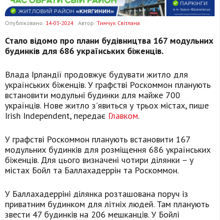
Опубліковано:
14-03-2024
Автор:
Тимчук Світлана
Стало відомо про плани будівництва 167 модульних
будинків для 686 українських біженців.
Влада Ірландії продовжує будувати житло для
українських біженців. У графстві Роскоммон планують
встановити модульні будинки для майже 700
українців. Нове житло з'явиться у трьох містах, пише
Irish Independent, передає
Главком
.
У графстві Роскоммон планують встановити 167
модульних будинків для розміщення 686 українських
біженців. Для цього визначені чотири ділянки – у
містах Бойл та Баллахадеррін та Роскоммон.
У Баллахадерріні ділянка розташована поруч із
приватним будинком для літніх людей. Там планують
звести 47 будинків на 206 мешканців. У Бойлі