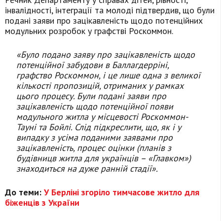
інвалідності, інтеграції та молоді підтвердив, що були
подані заяви про зацікавленість щодо потенційних
модульних розробок у графстві Роскоммон.
«Було подано заяву про зацікавленість щодо
потенційної забудови в Баллагдерріні,
графство Роскоммон, і це лише одна з великої
кількості пропозицій, отриманих у рамках
цього процесу. Були подані заяви про
зацікавленість щодо потенційної появи
модульного житла у місцевості Роскоммон-
Тауні та Бойлі. Слід підкреслити, що, як і у
випадку з усіма поданими заявами про
зацікавленість, процес оцінки (планів з
будівницв житла для українців – «Главком»)
знаходиться на дуже ранній стадії».
До теми:
У Берліні згоріло тимчасове житло для
біженців з України