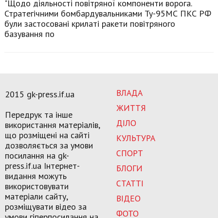
"Щодо діяльності повітряної компоненти ворога.
Стратегічними бомбардувальниками Ту-95МС ПКС РФ
були застосовані крилаті ракети повітряного
базування по
ВЛАДА
2015 gk-press.if.ua
ЖИТТЯ
Передрук та інше
ДІЛО
використання матеріалів,
що розміщені на сайті
КУЛЬТУРА
дозволяється за умови
СПОРТ
посилання на gk-
press.if.ua Інтернет-
БЛОГИ
видання можуть
СТАТТІ
використовувати
матеріали сайту,
ВІДЕО
розміщувати відео за
ФОТО
умови гіперпосилання на