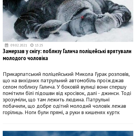
09.02.2021
13:25
Замерзав у снігу: поблизу Галича поліцейські врятували
молодого чоловіка
Прикарпатський поліцейський Микола Гурак розповів,
що на вихідних патрульний автомобіль проїжджав
селом поблизу Галича. У боковій вулиці вони спершу
помітили білі підошви від кросівок, далі - джинси. Тоді
зрозуміли, що там лежить людина. Патрульні
побачили, що добре одітий молодий чоловік лежав
горілиць. Ноги були прямі, а руки в кишенях куртк