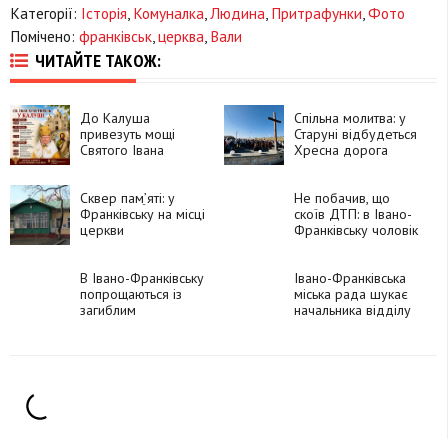
Категорії:
Історія
,
Комуналка
,
Людина
,
Притрафунки
,
Фото
Помічено:
франківськ
,
церква
,
Вали
ЧИТАЙТЕ ТАКОЖ:
До Калуша
Спільна молитва: у
привезуть мощі
Старуні відбудеться
Святого Івана
Хресна дорога
Хрестителя
Сквер памֵ’яті: у
Не побачив, що
Франківську на місці
скоїв ДТП: в Івано-
церкви
Франківську чоловік
московського
в'їхав у
патріархату
припарковане авто
планують
В Івано-Франківську
Івано-Франківська
облаштувати сквер
попрощаються із
міська рада шукає
загиблим
начальника відділу
захисником Павлом
культурної спадщини
Конвісаровим