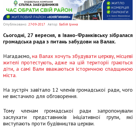
Опубліковано:
27-09-2017
Автор:
Бабій Ірина
Сьогодні, 27 вересня, в Івано-Франківську зібралася
громадська рада з питань забудови на Валах.
Нагадаємо,
на Валах хочуть збудувати церкву, місцеві
жителі протестують, адже на цій території граються
діти, а самі Вали вважаються історичною спадщиною
міста.
На зустріч завітало 12 членів громадської ради, чого
не вистачило для обговорення.
Тому членам громадської ради запропонували
заслухати представників ініціативної групи, які
виступають проти будівництва церкви.