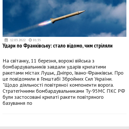
12.03.2022
01:35
Удари по Франківську: стало відомо, чим стріляли
На світанку, 11 березня, ворожі війська з
бомбардувальників завдали ударів крилатими
ракетами містах Луцьк, Дніпро, Івано-Франківськ. Про
це повідомили в Генштабі Збройних Сил України.
"Щодо діяльності повітряної компоненти ворога.
Стратегічними бомбардувальниками Ту-95МС ПКС РФ
були застосовані крилаті ракети повітряного
базування по