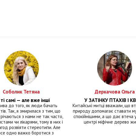
Соболик Тетяна
Деркачова Ольга
ті самі — але вже інші
У ЗАТІНКУ ПТАХІВ І КВ
лива до того, як люди бачать
Китайські митці вважали, що вт
тів. Так, я змирилася з тим, що
природу допомагає ставати м
річаються з нами не так часто,
спокійнішими, а що дає втеча у 
истами чи лікарями, тому в них і
центрі міфічне дерево ж
год розвіяти стереотипи. Але
все одно важко боротися з