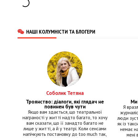
НАШІ КОЛУМНІСТИ ТА БЛОГЕРИ
Соболик Тетяна
Троянство: діалоги, які глядач не
Ми 
повинен був чути
Я враз
Якщо вам здається, що театральної
журналіс
награності у житті надто багато, то хочу
люди зуст
вам сказати, що її занадто багато не
як із такс
лише у житті, а й у театрі. Коли сенсами
немає на
напічкують постановку до too much так,
мені 