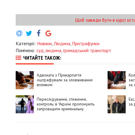
Щоб завжди бути в курсі ост
Категорії:
Новини
,
Людина
,
Притрафунки
Помічено:
суд
,
людина
,
громадський транспорт
ЧИТАЙТЕ ТАКОЖ:
Адвоката з Прикарпаття
Ко
оштрафували за зловживання
зас
впливом
за 
Переслідування, стеження,
Екс
контроль: в Україні пропонують
за 
запровадити кримінальну
відповідальність за сталкінг