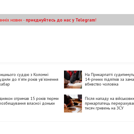
анніх новин -
приєднуйтесь до нас у Telegram
!
лишнього суддю з Коломиї
На Прикарпатті судитимут
удили до п’яти років ув’язнення
14-річних підлітків за зам
хабар
вбивство чоловіка
диякон отримав 15 років тюрми
Після нападу на військови
розбещування власної доньки
прикарпатець перерахува
тисяч гривень на ЗСУ