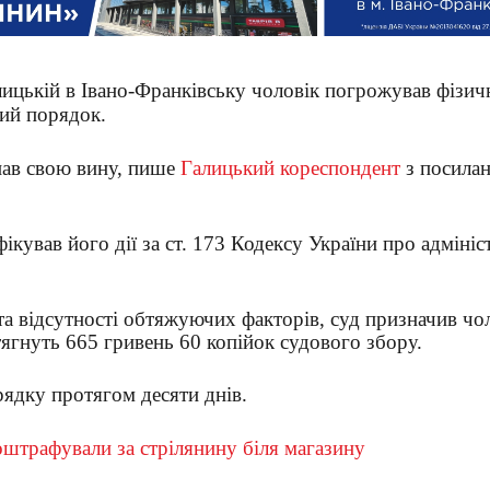
алицькій в Івано-Франківську чоловік погрожував фізи
ий порядок.
нав свою вину, пише
Галицький кореспондент
з посила
кував його дії за ст. 173 Кодексу України про адмініс
та відсутності обтяжуючих факторів, суд призначив чо
тягнуть 665 гривень 60 копійок судового збору.
ядку протягом десяти днів.
штрафували за стрілянину біля магазину