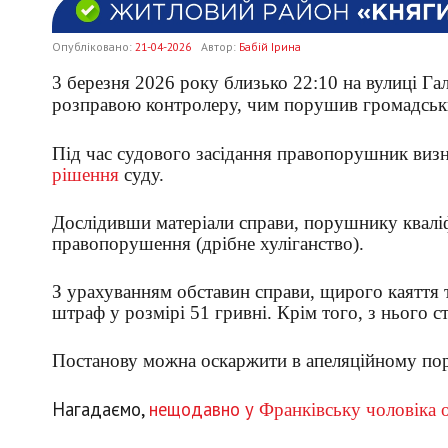
Опубліковано:
21-04-2026
Автор:
Бабій Ірина
3 березня 2026 року близько 22:10 на вулиці Г
розправою контролеру, чим порушив громадськ
Під час судового засідання правопорушник виз
рішення
суду.
Дослідивши матеріали справи, порушнику кваліфі
правопорушення (дрібне хуліганство).
З урахуванням обставин справи, щирого каяття 
штраф у розмірі 51 гривні. Крім того, з нього с
Постанову можна оскаржити в апеляційному пор
Нагадаємо,
нещодавно у
Франківську чоловіка о