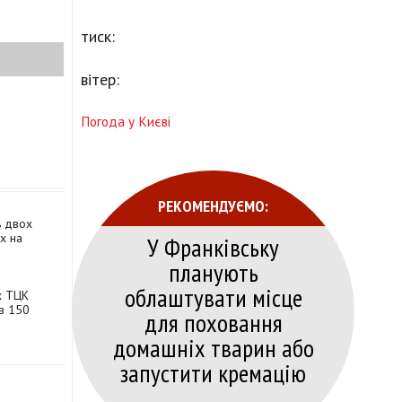
тиск:
вітер:
Погода у Києві
РЕКОМЕНДУЄМО:
ь двох
ах на
У Франківську
планують
облаштувати місце
х ТЦК
в 150
для поховання
домашніх тварин або
запустити кремацію