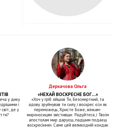
Деркачова Ольга
ІТІВ
«НЕХАЙ ВОСКРЕСНЕ БОГ…»
еча у дику
«Хоч у гріб зійшов Ти, Безсмертний, та
удрішими і
адову зруйнував ти силу, і воскрес єси як
світ, де у
переможець, Христе Боже, жінкам-
иття?
мироносицям звістивши: Радуйтеся, і Твоїм
апостолам мир даруєш, падшим подаєш
воскресіння». Саме цей великодній кондак