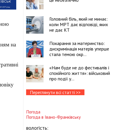
це небезпечно
Головний біль, який не минає:
чною
коли МРТ дає відповіді, яких
не дає КТ
Покарання за материнство:
нням на
дискримінація матерів уперше
стала темою окр...
тративні
«Нам буде не до фестивалів і
спокійного життя»: військовий
про події у...
ловіку
Переглянути всі статті >>
Погода
Погода в
Івано-Франківську
вологість: