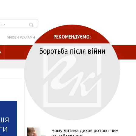
РЕКОМЕНДУЄМО:
УМОВИ РЕКЛАМИ
Боротьба після війни
A
Чому дитина дихає ротом і чим