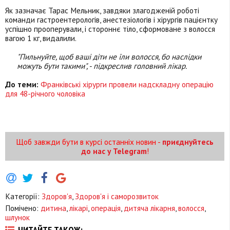
Як зазначає Тарас Мельник, завдяки злагодженій роботі
команди гастроентерологів, анестезіологів і хірургів пацієнтку
успішно прооперували, і стороннє тіло, сформоване з волосся
вагою 1 кг, видалили.
"Пильнуйте, щоб ваші діти не їли волосся, бо наслідки
можуть бути такими", - підкреслив головний лікар.
До теми:
Франківські хірурги провели надскладну операцію
для 48-річного чоловіка
Щоб завжди бути в курсі останніх новин -
приєднуйтесь
до нас у Telegram
!
Категорії:
Здоров'я
,
Здоров'я і саморозвиток
Помічено:
дитина
,
лікарі
,
операція
,
дитяча лікарня
,
волосся
,
шлунок
ЧИТАЙТЕ ТАКОЖ: