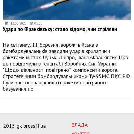
12.03.2022
01:35
Удари по Франківську: стало відомо, чим стріляли
На світанку, 11 березня, ворожі війська з
бомбардувальників завдали ударів крилатими
ракетами містах Луцьк, Дніпро, Івано-Франківськ. Про
це повідомили в Генштабі Збройних Сил України.
"Щодо діяльності повітряної компоненти ворога.
Стратегічними бомбардувальниками Ту-95МС ПКС РФ
були застосовані крилаті ракети повітряного
базування по
ВЛАДА
2015 gk-press.if.ua