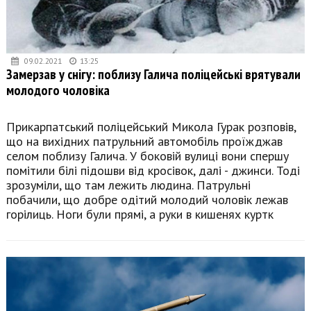
09.02.2021
13:25
Замерзав у снігу: поблизу Галича поліцейські врятували
молодого чоловіка
Прикарпатський поліцейський Микола Гурак розповів,
що на вихідних патрульний автомобіль проїжджав
селом поблизу Галича. У боковій вулиці вони спершу
помітили білі підошви від кросівок, далі - джинси. Тоді
зрозуміли, що там лежить людина. Патрульні
побачили, що добре одітий молодий чоловік лежав
горілиць. Ноги були прямі, а руки в кишенях куртк