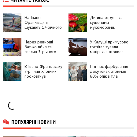
На Івано-
Дитина отруїлася
Франківщині
сушеними
шукають 17-річного
мухоморами,
хлопця після
купленими на
зникнення в Дністрі
сувенірному ринку
Через ревнощі
на Прикарпатті
У Калуші примусово
батько вбив та
госпіталізували
спалив 3-річного
матір, яка втопила
сина
трирічну доньку у
ванній
В Івано-Франківську
Під час фарбування
7-річний хлопчик
даху юнак отримав
проковтнув
60% опіків тіла
батарейку
ПОПУЛЯРНІ НОВИНИ