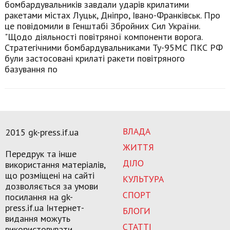
бомбардувальників завдали ударів крилатими
ракетами містах Луцьк, Дніпро, Івано-Франківськ. Про
це повідомили в Генштабі Збройних Сил України.
"Щодо діяльності повітряної компоненти ворога.
Стратегічними бомбардувальниками Ту-95МС ПКС РФ
були застосовані крилаті ракети повітряного
базування по
ВЛАДА
2015 gk-press.if.ua
ЖИТТЯ
Передрук та інше
ДІЛО
використання матеріалів,
що розміщені на сайті
КУЛЬТУРА
дозволяється за умови
СПОРТ
посилання на gk-
press.if.ua Інтернет-
БЛОГИ
видання можуть
СТАТТІ
використовувати