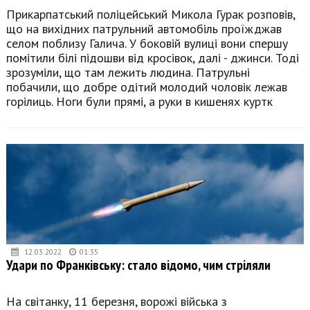
Прикарпатський поліцейський Микола Гурак розповів,
що на вихідних патрульний автомобіль проїжджав
селом поблизу Галича. У боковій вулиці вони спершу
помітили білі підошви від кросівок, далі - джинси. Тоді
зрозуміли, що там лежить людина. Патрульні
побачили, що добре одітий молодий чоловік лежав
горілиць. Ноги були прямі, а руки в кишенях куртк
12.03.2022
01:35
Удари по Франківську: стало відомо, чим стріляли
На світанку, 11 березня, ворожі війська з