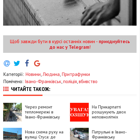
Щоб завжди бути в курсі останніх новин -
приєднуйтесь
до нас у Telegram
!
Категорії:
Новини
,
Людина
,
Притрафунки
Помічено:
Івано-Франківськ
,
поліція
,
вбивство
ЧИТАЙТЕ ТАКОЖ:
Через ремонт
На Прикарпатті
тепломережі в
розшукують двох
Івано-Франківську
неповнолітніх
перекрили частину
вихованок центру
дороги
«Теплий дім»
Нова схема руху на
Патрульні в Івано-
вулиці Стуса: де
Франківську