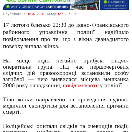
Опубліковано:
18-02-2026
Автор:
Бабій Ірина
17 лютого близько 22:30 до Івано-Франківського
районного управління поліції надійшло
повідомлення про те, що з вікна дванадцятого
поверху випала жінка.
На місце події негайно прибула слідчо-
оперативна група. Під час першочергових
слідчих дій правоохоронці встановили особу
загиблої — нею виявилася місцева мешканка
2000 року народження,
повідомляють
у поліції.
Тіло жінки направлено на проведення судово-
медичної експертизи для встановлення причини
смерті.
Поліцейські опитали свідків та очевидців події,