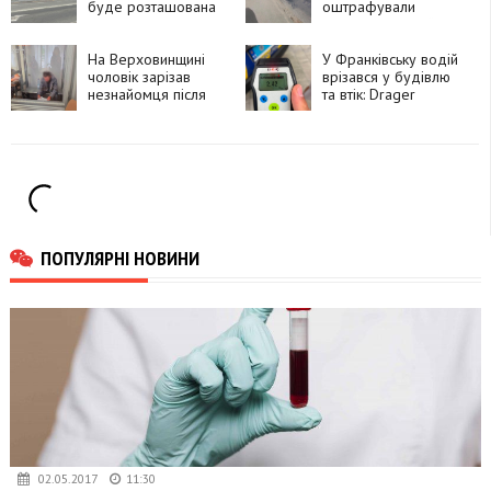
буде розташована
оштрафували
автобусна зупинка
інструктора, який
проводив практичне
На Верховинщині
навчання без
У Франківську водій
чоловік зарізав
належного
врізався у будівлю
незнайомця після
документа
та втік: Drager
суперечки про
показав 2,42
політику та
проміле
намагався видати
вбивство за
самогубство
ПОПУЛЯРНІ НОВИНИ
02.05.2017
11:30