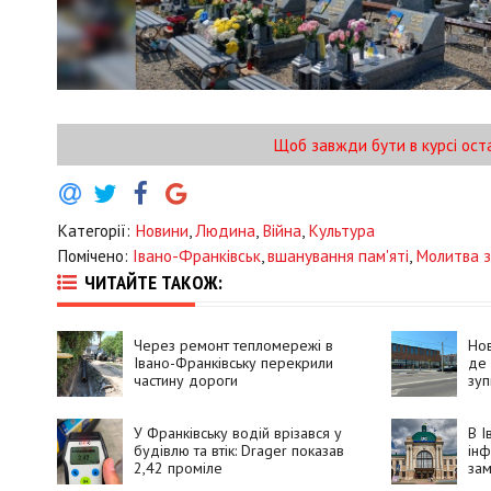
Щоб завжди бути в курсі ост
Категорії:
Новини
,
Людина
,
Війна
,
Культура
Помічено:
Івано-Франківськ
,
вшанування пам'яті
,
Молитва з
ЧИТАЙТЕ ТАКОЖ:
Через ремонт тепломережі в
Нов
Івано-Франківську перекрили
де
частину дороги
зуп
У Франківську водій врізався у
В І
будівлю та втік: Drager показав
ін
2,42 проміле
зам