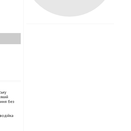
ську
 який
ання без
 водійка