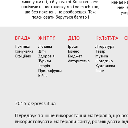
лише у житті, а й у театрі. Коли сенсами
немає на
напічкують постановку до too much так,
мені 
що без пояснень не розберешся. Тож
упе
пояснювати беруться багато і
ВЛАДА
ЖИТТЯ
ДІЛО
КУЛЬТУРА
С
Політика
Людина
Гроші
Література
Комуналка
Діти
Бізнес
Театр
Офіційно
Здоров’я
Бюджет
Музика
Туризм
Авторитетно
Фото/кіно
Історія
Художники
Притрафунки
Інше
Війна
2015 gk-press.if.ua
Передрук та інше використання матеріалів, що роз
використовувати матеріали сайту, розміщувати віде