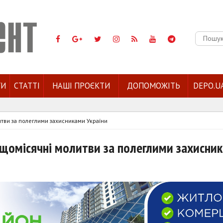
Пошук:
ГИ
СТАТТІ
НАШІ ПРОЄКТИ
ДОПОМОЖІТЬ
DEPO.U
итви за полеглими захисниками України
 щомісячні молитви за полеглими захисни