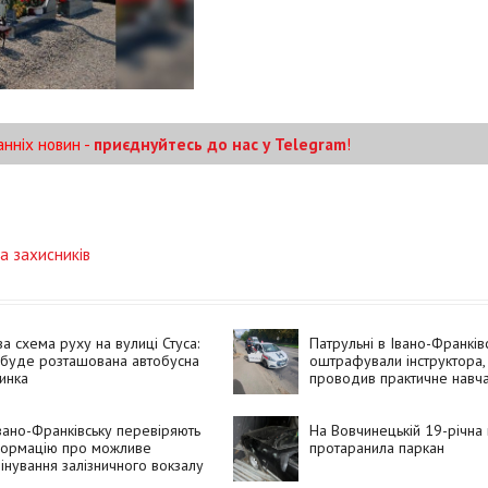
анніх новин -
приєднуйтесь до нас у Telegram
!
а захисників
а схема руху на вулиці Стуса:
Патрульні в Івано-Франків
 буде розташована автобусна
оштрафували інструктора,
инка
проводив практичне навч
належного документа
вано-Франківську перевіряють
На Вовчинецькій 19-річна
формацію про можливе
протаранила паркан
інування залізничного вокзалу