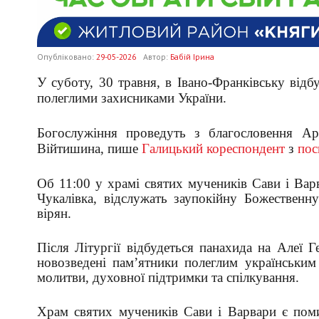
Опубліковано:
29-05-2026
Автор:
Бабій Ірина
У суботу, 30 травня, в Івано-Франківську відб
полеглими захисниками України.
Богослужіння проведуть з благословення Ар
Війтишина, пише
Галицький кореспондент
з
пос
Об 11:00 у храмі святих мучеників Сави і Вар
Чукалівка, відслужать заупокійну Божественн
вірян.
Після Літургії відбудеться панахида на Алеї 
новозведені пам’ятники полеглим українським
молитви, духовної підтримки та спілкування.
Храм святих мучеників Сави і Варвари є пом