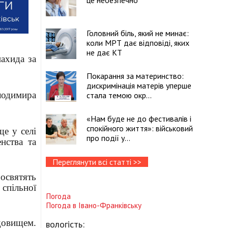
це небезпечно
Головний біль, який не минає:
коли МРТ дає відповіді, яких
не дає КТ
нахида за
Покарання за материнство:
дискримінація матерів уперше
лодимира
стала темою окр...
«Нам буде не до фестивалів і
спокійного життя»: військовий
е у селі
про події у...
нства та
Переглянути всі статті >>
освятять
спільної
Погода
Погода в
Івано-Франківську
довищем.
вологість: