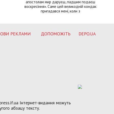
апостолам мир даруєш, падшим подаєш
воскресіння». Саме цей великодній кондак
пригадався мені, коли з
ОВИ РЕКЛАМИ
ДОПОМОЖІТЬ
DEPO.UA
ress.if.ua Інтернет-видання можуть
угого абзацу тексту.