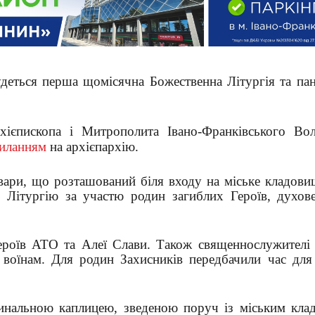
удеться перша щомісячна Божественна Літургія та па
хієпископа і Митрополита Івано-Франківського Во
иланням
на архієпархію.
вари, що розташований біля входу на міське кладовищ
у Літургію за участю родин загиблих Героїв, духове
Героїв АТО та Алеї Слави. Також священнослужителі 
 воїнам. Для родин Захисників передбачили час для 
инальною каплицею, зведеною поруч із міським кла