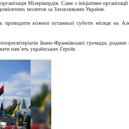
ганізація Мізерікордія. Саме з ініціативи організації
щомісячних молитов за Захисниками України.
ь проводити кожної останньої суботи місяця на Але
опресвітеріатів Івано-Франківської громади, родини 
ати пам’ять українських Героїв.