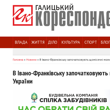
ВЛАДА
ЖИТТЯ
ДІЛО
КУЛЬТУРА
СПОРТ
БЛО
Головна
»
Новини
»
В Івано-Франківську започатковують щомісячні мол
В Івано-Франківську започатковують
України