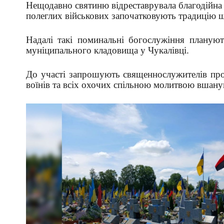
Нещодавно святиню відреставрувала благодійна ор
полеглих військових започатковують традицію 
Надалі такі поминальні богослужіння плануют
муніципального кладовища у Чукалівці.
До участі запрошують священнослужителів прот
воїнів та всіх охочих спільною молитвою вшанув