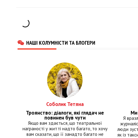
НАШІ КОЛУМНІСТИ ТА БЛОГЕРИ
Соболик Тетяна
Троянство: діалоги, які глядач не
Ми 
повинен був чути
Я враз
Якщо вам здається, що театральної
журналіс
награності у житті надто багато, то хочу
люди зуст
вам сказати, що її занадто багато не
як із такс