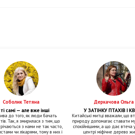
Соболик Тетяна
Деркачова Ольга
ті самі — але вже інші
У ЗАТІНКУ ПТАХІВ І КВ
лива до того, як люди бачать
Китайські митці вважали, що вт
тів. Так, я змирилася з тим, що
природу допомагає ставати м
річаються з нами не так часто,
спокійнішими, а що дає втеча у 
истами чи лікарями, тому в них і
центрі міфічне дерево ж