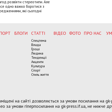
год розвіяти стереотипи. Але
все одно важко боротися з
редженнями, які сьогодні
ПОРТ
БЛОГИ
СТАТТІ
ВІДЕО
ФОТО
ПРО НАС
УМ
Спецтема
Влада
Гроші
Людина
Тенденції
Акценти
Культура
Спорт
Стиль життя
міщені на сайті дозволяється за умови посилання на gk-p
о за умови гіперпосилання на gk-press.if.ua, не нижче др