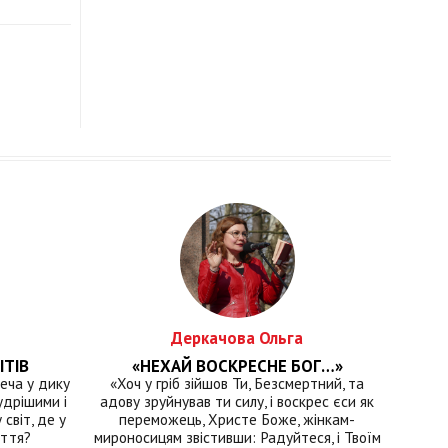
Деркачова Ольга
ІТІВ
«НЕХАЙ ВОСКРЕСНЕ БОГ…»
еча у дику
«Хоч у гріб зійшов Ти, Безсмертний, та
удрішими і
адову зруйнував ти силу, і воскрес єси як
світ, де у
переможець, Христе Боже, жінкам-
иття?
мироносицям звістивши: Радуйтеся, і Твоїм