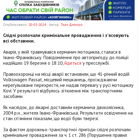
Опубліковано:
20-03-2024
Автор:
Ткач Дмитро
Слідчі розпочали кримінальне провадження і з’ясовують
всі обставини.
Аварія, у якій травмувався керманич мотоцикла, сталася в
Івано-Франківську. Повідомлення про автопригоду до поліції
надійшло 19 березня о 18:10,
йдеться
у пресслужбі.
Правоохоронці на місці аварії встановили, що 41-річний водій
Volkswagen Passat, місцевий мешканець, проїжджаючи
нерегульоване перехрестя, не надав перевагу у русі мотоциклу
Kovi. У результаті відбулось зіткнення між транспортними
засобами.
Як наслідок, до лікарні доставили керманича двоколісника,
2004 р.н., жителя Івано-Франківська. Результати освідчення на
стан сп’яніння показали, що водії були тверезі.
За фактом дорожньо-транспортної пригоди слідчі розпочали
кримінальне провадження за ч. 1 ст. 286 (Порушення правил