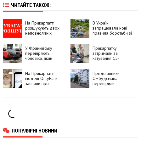
ЧИТАЙТЕ ТАКОЖ:
На Прикарпатті
В Україні
розшукують двох
запрацювали нові
неповнолітніх
правила боротьби зі
вихованок центру
стихійними
«Теплий дім»
сміттєзвалищами
У Франківську
Прикарпатку
перевіряють
затримали за
чоловіка, який
катування 15-
запропонував дитині
річного сина з
зайти до його
інвалідністю
квартири
На Прикарпатті
Представники
моделі OnlyFans
Омбудсмана
заявили про
перевірили
вимагання хабарів
відділення поліції в
поліцейськими
Яремчі
ПОПУЛЯРНІ НОВИНИ