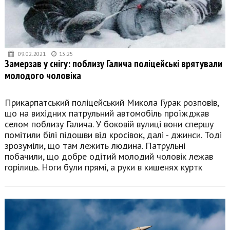
09.02.2021
13:25
Замерзав у снігу: поблизу Галича поліцейські врятували
молодого чоловіка
Прикарпатський поліцейський Микола Гурак розповів,
що на вихідних патрульний автомобіль проїжджав
селом поблизу Галича. У боковій вулиці вони спершу
помітили білі підошви від кросівок, далі - джинси. Тоді
зрозуміли, що там лежить людина. Патрульні
побачили, що добре одітий молодий чоловік лежав
горілиць. Ноги були прямі, а руки в кишенях куртк