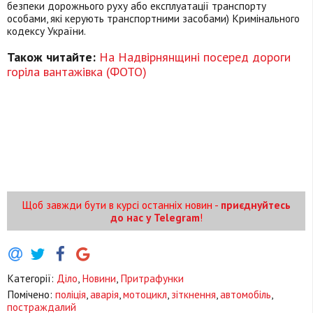
безпеки дорожнього руху або експлуатації транспорту
особами, які керують транспортними засобами) Кримінального
кодексу України.
Також читайте:
На Надвірнянщині посеред дороги
горіла вантажівка (ФОТО)
Щоб завжди бути в курсі останніх новин -
приєднуйтесь
до нас у Telegram
!
Категорії:
Діло
,
Новини
,
Притрафунки
Помічено:
поліція
,
аварія
,
мотоцикл
,
зіткнення
,
автомобіль
,
постраждалий