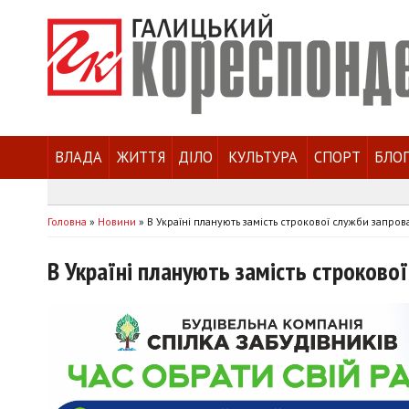
ВЛАДА
ЖИТТЯ
ДІЛО
КУЛЬТУРА
СПОРТ
БЛО
Головна
»
Новини
»
В Україні планують замість строкової служби запро
В Україні планують замість строково