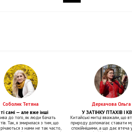
Соболик Тетяна
Деркачова Ольга
ті самі — але вже інші
У ЗАТІНКУ ПТАХІВ І КВ
лива до того, як люди бачать
Китайські митці вважали, що вт
тів. Так, я змирилася з тим, що
природу допомагає ставати м
річаються з нами не так часто,
спокійнішими, а що дає втеча у 