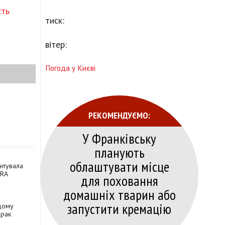
сть
тиск:
вітер:
Погода у Києві
РЕКОМЕНДУЄМО:
У Франківську
планують
облаштувати місце
ентувала
DRA
для поховання
домашніх тварин або
запустити кремацію
одому
орак