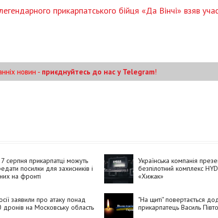
егендарного прикарпатського бійця «Да Вінчі» взяв уча
анніх новин -
приєднуйтесь до нас у Telegram
!
7 серпня прикарпатці можуть
Українська компанія през
едати посилки для захисників і
безпілотний комплекс HY
них на фронті
«Хижак»
осії заявили про атаку понад
"На щиті" повертається д
 дронів на Московську область
прикарпатець Василь Півт