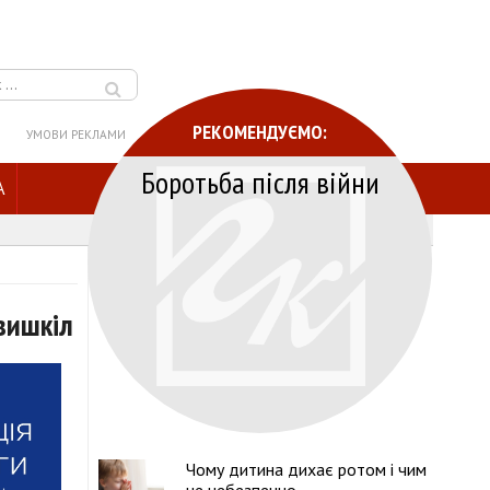
РЕКОМЕНДУЄМО:
УМОВИ РЕКЛАМИ
Боротьба після війни
A
вишкіл
Чому дитина дихає ротом і чим