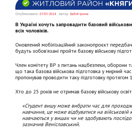
Опубліковано:
07-03-2024
Автор:
Бабій Ірина
В Україні хочуть запровадити базовий військови
всіх чоловіків.
Оновлений мобілізаційний законопроєкт передбача
будуть зобов’язані пройти базову військову підго
Член комітету ВР з питань нацбезпеки, оборони та
що така базова військова підготовка у мирний час т
пропонував проводити таку підготовку протягом 1
Хто до 25 років не отримав базову військову освіт
«Студент вишу може вибрати час для проходже
навчання, це може відбуватися на військовій 
навчаються у вишах чи не здобувають послідов
зазначив Веніславський.