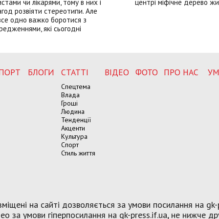
истами чи лікарями, тому в них і
центрі міфічне дерево ж
год розвіяти стереотипи. Але
все одно важко боротися з
редженнями, які сьогодні
ПОРТ
БЛОГИ
СТАТТІ
ВІДЕО
ФОТО
ПРО НАС
УМ
Спецтема
Влада
Гроші
Людина
Тенденції
Акценти
Культура
Спорт
Стиль життя
міщені на сайті дозволяється за умови посилання на gk-p
о за умови гіперпосилання на gk-press.if.ua, не нижче др