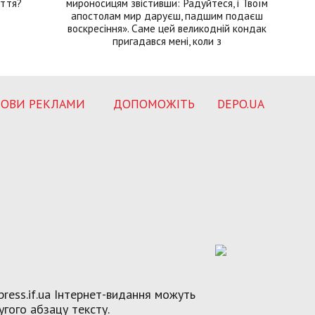
иття?
мироносицям звістивши: Радуйтеся, і Твоїм
апостолам мир даруєш, падшим подаєш
воскресіння». Саме цей великодній кондак
пригадався мені, коли з
ОВИ РЕКЛАМИ
ДОПОМОЖІТЬ
DEPO.UA
ress.if.ua Інтернет-видання можуть
угого абзацу тексту.