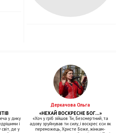
Деркачова Ольга
ІТІВ
«НЕХАЙ ВОСКРЕСНЕ БОГ…»
еча у дику
«Хоч у гріб зійшов Ти, Безсмертний, та
удрішими і
адову зруйнував ти силу, і воскрес єси як
світ, де у
переможець, Христе Боже, жінкам-