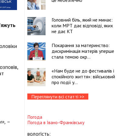
це небезпечно
Головний біль, який не минає:
’яжуть
коли МРТ дає відповіді, яких
не дає КТ
Покарання за материнство:
оловіки
дискримінація матерів уперше
стала темою окр...
озповів,
«Нам буде не до фестивалів і
ат
спокійного життя»: військовий
про події у...
Переглянути всі статті >>
Погода
», –
Погода в
Івано-Франківську
вологість: