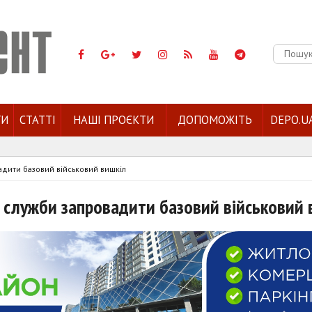
Пошук:
ГИ
СТАТТІ
НАШІ ПРОЄКТИ
ДОПОМОЖІТЬ
DEPO.U
вадити базовий військовий вишкіл
ї служби запровадити базовий військовий 