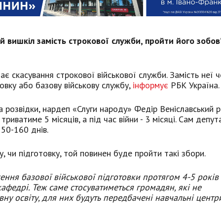
й вишкіл замість строкової служби, пройти його зобов
є скасування строкової військової служби. Замість неї ч
товку або базову військову службу,
інформує
РБК Україна.
 розвідки, нардеп «Слуги народу» Федір Веніславський р
риватиме 5 місяців, а під час війни - 3 місяці. Сам депут
50-160 днів.
у, чи підготовку, той повинен буде пройти такі збори.
ння базової військової підготовки протягом 4-5 років
кафедрі. Теж саме стосуватиметься громадян, які не
ну освіту, для них будуть передбачені навчальні центри