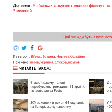
До теми:
У зйомках документального фільму про л
Залужний
Щоб завжди бути в курсі ост
Категорії:
Війна
,
Людина
,
Новини
,
Офіційно
Помічено:
війна
,
Україна
,
служба
,
віськові
ЧИТАЙТЕ ТАКОЖ:
В українському полоні
До 
перебувають громадяни 51 країни,
пер
які воювали за Росію
рід
ЗСУ захопили в полон 64 окупантів
У Р
на Запорізькому напрямку
400