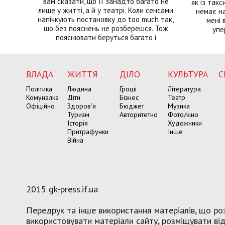
вам сказати, що її занадто багато не
як із такс
лише у житті, а й у театрі. Коли сенсами
немає на
напічкують постановку до too much так,
мені 
що без пояснень не розберешся. Тож
упе
пояснювати беруться багато і
ВЛАДА
ЖИТТЯ
ДІЛО
КУЛЬТУРА
С
Політика
Людина
Гроші
Література
Комуналка
Діти
Бізнес
Театр
Офіційно
Здоров’я
Бюджет
Музика
Туризм
Авторитетно
Фото/кіно
Історія
Художники
Притрафунки
Інше
Війна
2015 gk-press.if.ua
Передрук та інше використання матеріалів, що роз
використовувати матеріали сайту, розміщувати віде