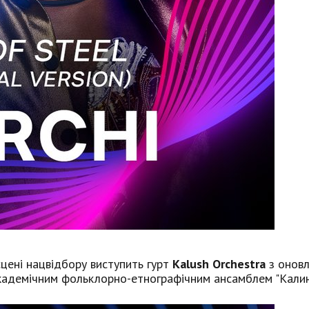
сцені нацвідбору виступить гурт
Kalush Orchestra
з онов
академічним фольклорно-етнографічним ансамблем "Калин