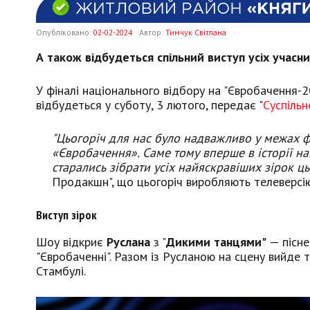
Опубліковано:
02-02-2024
Автор:
Тимчук Світлана
А також відбудеться спільний виступ усіх учасни
У фіналі національного відбору на "Євробачення-20
відбудеться у суботу, 3 лютого, передає "
Суспільн
"Цьогоріч для нас було надважливо у межах ф
«Євробачення». Саме тому вперше в історії нац
старались зібрати усіх найяскравіших зірок ць
Продакшн", що цьогоріч виробляють телеверсію
Виступ зірок
Шоу відкриє
Руслана
з "
Дикими танцями"
— пісне
"Євробаченні". Разом із Русланою на сцену вийде т
Стамбулі.