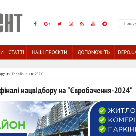
Пошук:
ГИ
СТАТТІ
НАШІ ПРОЄКТИ
ДОПОМОЖІТЬ
DEPO.U
бору на "Євробачення-2024"
у фіналі нацвідбору на "Євробачення-2024"