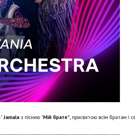
6"
Jamala
з піснею "
Мій брате"
, присвятою всім братам і с