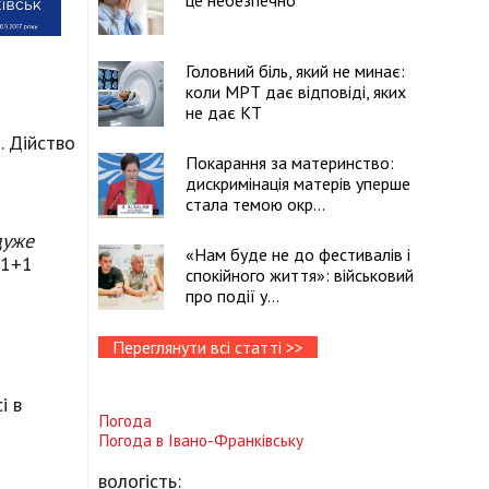
це небезпечно
Головний біль, який не минає:
коли МРТ дає відповіді, яких
не дає КТ
. Дійство
Покарання за материнство:
дискримінація матерів уперше
стала темою окр...
дуже
«Нам буде не до фестивалів і
"1+1
спокійного життя»: військовий
про події у...
Переглянути всі статті >>
і в
Погода
Погода в
Івано-Франківську
вологість: