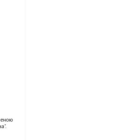
леною
а".