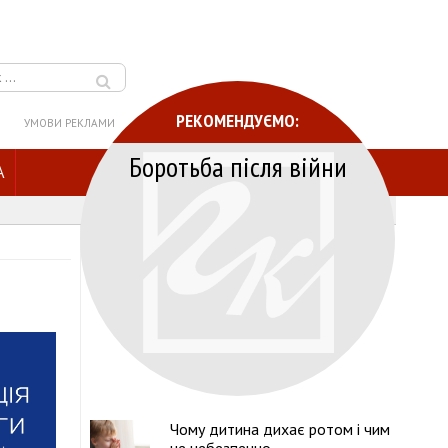
РЕКОМЕНДУЄМО:
УМОВИ РЕКЛАМИ
Боротьба після війни
A
Чому дитина дихає ротом і чим