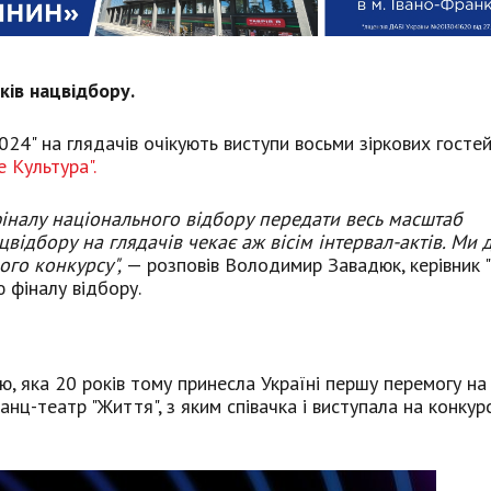
ків нацвідбору.
24" на глядачів очікують виступи восьми зіркових гостей
е Культура".
іналу національного відбору передати весь масштаб
відбору на глядачів чекає аж вісім інтервал-актів. Ми 
ого конкурсу",
— розповів Володимир Завадюк, керівник 
 фіналу відбору.
ю, яка 20 років тому принесла Україні першу перемогу на
анц-театр "Життя", з яким співачка і виступала на конкурс