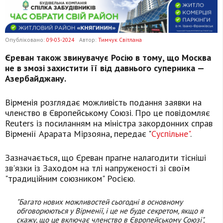
Опубліковано:
09-03-2024
Автор:
Тимчук Світлана
Єреван також звинувачує Росію в тому, що Москва
не в змозі захистити її від давнього суперника —
Азербайджану.
Вірменія розглядає можливість подання заявки на
членство в Європейському Союзі. Про це повідомляє
Reuters із посиланням на міністра закордонних справ
Вірменії Арарата Мірзояна, передає "
Суспільне"
.
Зазначається, що Єреван прагне налагодити тісніші
зв'язки із Заходом на тлі напруженості зі своїм
"традиційним союзником" Росією.
"Багато нових можливостей сьогодні в основному
обговорюються у Вірменії, і це не буде секретом, якщо я
скажу, що це включає членство в Європейському Союзі",