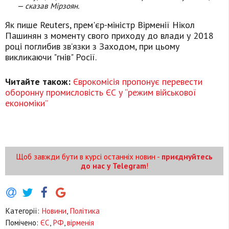
— сказав Мірзоян.
Як пише Reuters, прем'єр-міністр Вірменії Нікол
Пашинян з моменту свого приходу до влади у 2018
році поглибив звʼязки з Заходом, при цьому
викликаючи "гнів" Росії.
Читайте також:
Єврокомісія пропонує перевести
оборонну промисловість ЄС у “режим військової
економіки”
Щоб завжди бути в курсі останніх новин -
приєднуйтесь
до нас у Telegram
!
Категорії:
Новини
,
Політика
Помічено:
ЄС
,
РФ
,
вірменія