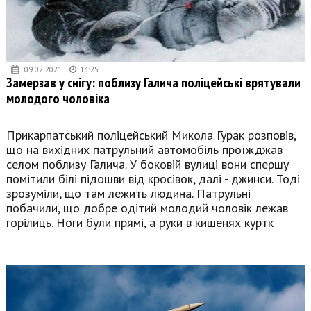
09.02.2021
13:25
Замерзав у снігу: поблизу Галича поліцейські врятували
молодого чоловіка
Прикарпатський поліцейський Микола Гурак розповів,
що на вихідних патрульний автомобіль проїжджав
селом поблизу Галича. У боковій вулиці вони спершу
помітили білі підошви від кросівок, далі - джинси. Тоді
зрозуміли, що там лежить людина. Патрульні
побачили, що добре одітий молодий чоловік лежав
горілиць. Ноги були прямі, а руки в кишенях куртк