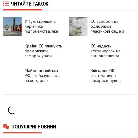
ЧИТАЙТЕ ТАКОЖ:
У Тулі стріляли в
ЄС заборонить
керівника
одноразові
підприємства, яке
пластикові саше з
виробляє
гелем та шампунем
безпілотники
у готелях
Країни ЄС планують
ЄС надасть
продовжити
«Укренерго» на
заморожувати
відновлення та
російські активи, щоб
захист грант у 100
забезпечити кредит
мільйонів євро
для України, -
Майже всі війська
Військові РФ
Reuters
РФ, які базувались
систематично
на кордоні з
використовують
Фінляндією,
сексуальне
перекинули на війну
насильство як зброю
в Україну
в Україні, - CNN
ПОПУЛЯРНІ НОВИНИ