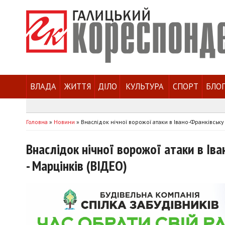
ВЛАДА
ЖИТТЯ
ДІЛО
КУЛЬТУРА
СПОРТ
БЛО
Головна
»
Новини
»
Внаслідок нічної ворожої атаки в Івано-Франківськ
Внаслідок нічної ворожої атаки в Ів
- Марцінків (ВІДЕО)