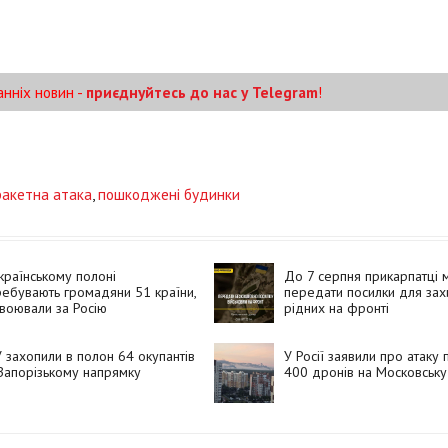
анніх новин -
приєднуйтесь до нас у Telegram
!
ракетна атака
,
пошкоджені будинки
країнському полоні
До 7 серпня прикарпатці 
ебувають громадяни 51 країни,
передати посилки для захи
 воювали за Росію
рідних на фронті
 захопили в полон 64 окупантів
У Росії заявили про атаку
Запорізькому напрямку
400 дронів на Московську