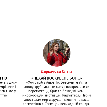
Деркачова Ольга
ІТІВ
«НЕХАЙ ВОСКРЕСНЕ БОГ…»
еча у дику
«Хоч у гріб зійшов Ти, Безсмертний, та
удрішими і
адову зруйнував ти силу, і воскрес єси як
світ, де у
переможець, Христе Боже, жінкам-
иття?
мироносицям звістивши: Радуйтеся, і Твоїм
апостолам мир даруєш, падшим подаєш
воскресіння». Саме цей великодній кондак