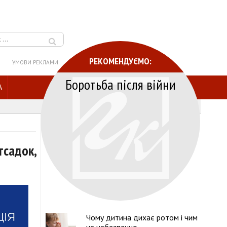
РЕКОМЕНДУЄМО:
УМОВИ РЕКЛАМИ
Боротьба після війни
A
тсадок,
Чому дитина дихає ротом і чим