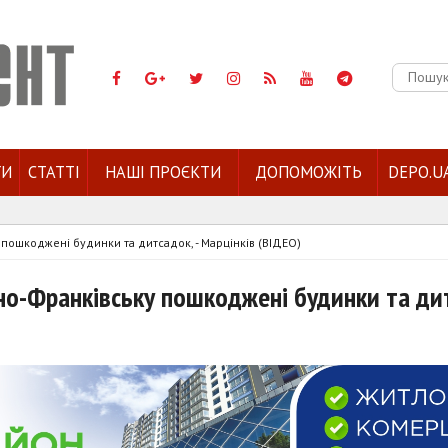
Пошук:
ГИ
СТАТТІ
НАШІ ПРОЄКТИ
ДОПОМОЖІТЬ
DEPO.U
у пошкоджені будинки та дитсадок, - Марцінків (ВІДЕО)
ано-Франківську пошкоджені будинки та ди