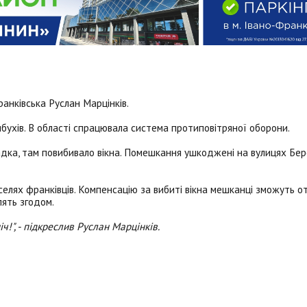
анківська Руслан Марцінків.
ибухів. В області спрацювала система протиповітряної оборони.
дка, там повибивало вікна. Помешкання ушкоджені на вулицях Бер
елях франківців. Компенсацію за вибиті вікна мешканці зможуть о
ять згодом.
!", - підкреслив Руслан Марцінків.