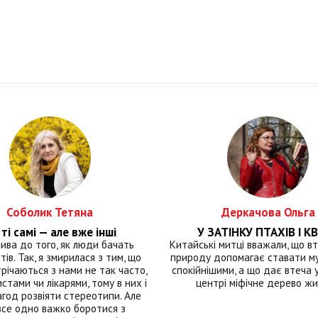
Соболик Тетяна
Деркачова Ольга
ті самі — але вже інші
У ЗАТІНКУ ПТАХІВ І КВ
лива до того, як люди бачать
Китайські митці вважали, що вт
тів. Так, я змирилася з тим, що
природу допомагає ставати м
річаються з нами не так часто,
спокійнішими, а що дає втеча у 
истами чи лікарями, тому в них і
центрі міфічне дерево ж
год розвіяти стереотипи. Але
все одно важко боротися з