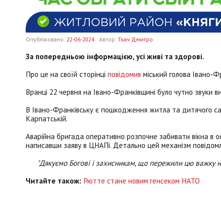
Опубліковано:
22-06-2024
Автор:
Ткач Дмитро
За попередньою інформацією, усі живі та здорові.
Про це на своїй сторінці
повідомив
міський голова Івано-Фр
Вранці 22 червня на Івано-Франківщині було чутно звуки в
В Івано-Франківську є пошкодження житла та дитячого са
Карпатській.
Аварійна бригада оперативно розпочне забивати вікна в ос
написавши заяву в ЦНАПі. Детально цей механізм повідомл
"Дякуємо Богові і захисникам, що пережили цю важку ніч
Читайте також:
Рютте стане новим генсеком НАТО