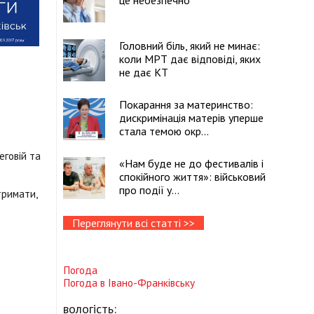
це небезпечно
Головний біль, який не минає:
коли МРТ дає відповіді, яких
не дає КТ
Покарання за материнство:
дискримінація матерів уперше
стала темою окр...
еговій та
«Нам буде не до фестивалів і
спокійного життя»: військовий
про події у...
тримати,
Переглянути всі статті >>
Погода
Погода в
Івано-Франківську
вологість: