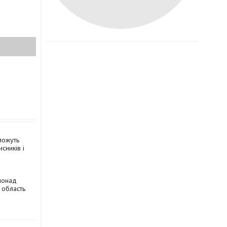
можуть
сників і
 понад
 область