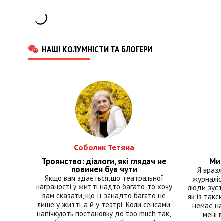
НАШІ КОЛУМНІСТИ ТА БЛОГЕРИ
Соболик Тетяна
Троянство: діалоги, які глядач не
Ми 
повинен був чути
Я враз
Якщо вам здається, що театральної
журналіс
награності у житті надто багато, то хочу
люди зуст
вам сказати, що її занадто багато не
як із такс
лише у житті, а й у театрі. Коли сенсами
немає на
напічкують постановку до too much так,
мені 