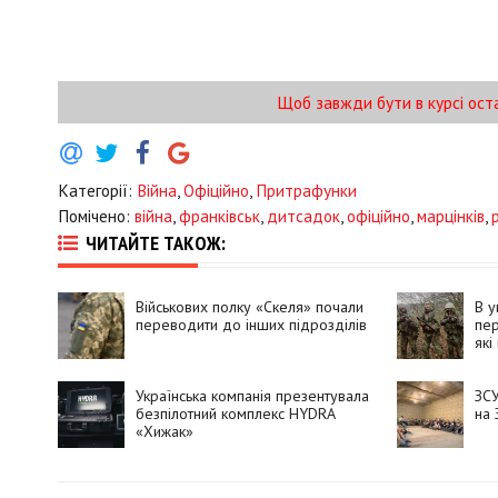
Щоб завжди бути в курсі ост
Категорії:
Війна
,
Офіційно
,
Притрафунки
Помічено:
війна
,
франківськ
,
дитсадок
,
офіційно
,
марцінків
,
ЧИТАЙТЕ ТАКОЖ:
Військових полку «Скеля» почали
В у
переводити до інших підрозділів
пер
які
Українська компанія презентувала
ЗСУ
безпілотний комплекс HYDRA
на 
«Хижак»