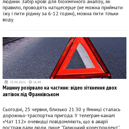
людини. Забір крові для біохімічного аналізу, як
правило, проводять натщесерце (не можна приймати
їжу і пити рідину за 6-12 годин), можна пити тільки
воду.
25.06.2021
16:49
Машину розірвало на частини: відео зіткнення двох
автівок під Франківськом
Сьогодні, 25 червня, близько 21:30 у Ямниці сталась
дорожньо-траспортна пригода. У телеграм-каналі
«Чат 112» очевидці повідомляють, що в аварії
постраждали люди, пише "Галицький кореспондент".