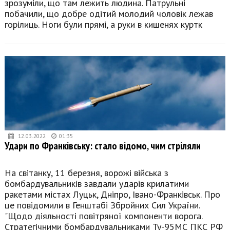
зрозуміли, що там лежить людина. Патрульні
побачили, що добре одітий молодий чоловік лежав
горілиць. Ноги були прямі, а руки в кишенях куртк
12.03.2022
01:35
Удари по Франківську: стало відомо, чим стріляли
На світанку, 11 березня, ворожі війська з
бомбардувальників завдали ударів крилатими
ракетами містах Луцьк, Дніпро, Івано-Франківськ. Про
це повідомили в Генштабі Збройних Сил України.
"Щодо діяльності повітряної компоненти ворога.
Стратегічними бомбардувальниками Ту-95МС ПКС РФ