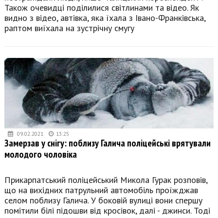
Також очевидці поділилися світлинами та відео. Як
видно з відео, автівка, яка їхала з Івано-Франківська,
раптом виїхала на зустрічну смугу
09.02.2021
13:25
Замерзав у снігу: поблизу Галича поліцейські врятували
молодого чоловіка
Прикарпатський поліцейський Микола Гурак розповів,
що на вихідних патрульний автомобіль проїжджав
селом поблизу Галича. У боковій вулиці вони спершу
помітили білі підошви від кросівок, далі - джинси. Тоді