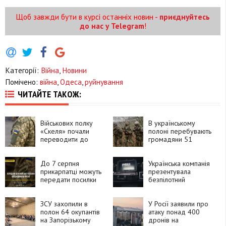
Щоб завжди бути в курсі останніх новин -
приєднуйтесь
до нас у Telegram
!
Категорії:
Війна
,
Новини
Помічено:
війна
,
Одеса
,
руйнування
ЧИТАЙТЕ ТАКОЖ:
Військових полку
В українському
«Скеля» почали
полоні перебувають
переводити до
громадяни 51
інших підрозділів
країни, які воювали
за Росію
До 7 серпня
Українська компанія
прикарпатці можуть
презентувала
передати посилки
безпілотний
для захисників і
комплекс HYDRA
рідних на фронті
«Хижак»
ЗСУ захопили в
У Росії заявили про
полон 64 окупантів
атаку понад 400
на Запорізькому
дронів на