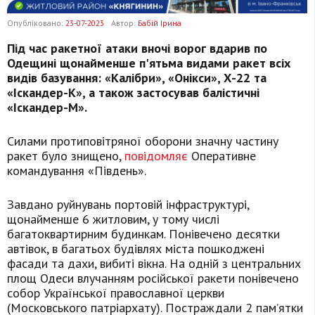
Опубліковано:
23-07-2023
Автор:
Бабій Ірина
Під час ракетної атаки вночі ворог вдарив по
Одещині щонайменше п'ятьма видами ракет всіх
видів базування: «Калібри», «Онікси», Х-22 та
«Іскандер-К», а також застосував балістичні
«Іскандер-М».
Силами протиповітряної оборони значну частину
ракет було знищено,
повідомляє
Оперативне
командування «Південь».
Завдано руйнувань портовій інфраструктурі,
щонайменше 6 житловим, у тому числі
багатоквартирним будинкам. Понівечено десятки
автівок, в багатьох будівлях міста пошкоджені
фасади та дахи, вибиті вікна. На одній з центральних
площ Одеси влучанням російської ракети понівечено
собор Української православної церкви
(Московського патріархату). Постраждали 2 пам’ятки