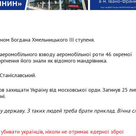
ом Богдана Хмельницького ІІІ ступеня.
аеромобільного взводу аеромобільної роти 46 окремої
гнення його знали як відомого мандрівника.
Станіславський.
ов захищати Україну від московської орди. Загинув 25 л
ні.
у державу. З таких людей треба брати приклад. Вічна с
 убивати українців, ніколи не отримає ядерної зброї