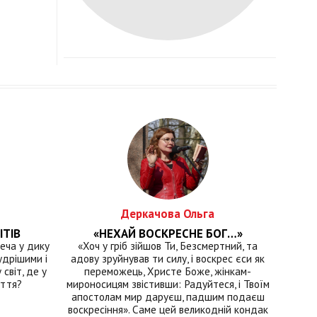
Деркачова Ольга
ІТІВ
«НЕХАЙ ВОСКРЕСНЕ БОГ…»
еча у дику
«Хоч у гріб зійшов Ти, Безсмертний, та
удрішими і
адову зруйнував ти силу, і воскрес єси як
світ, де у
переможець, Христе Боже, жінкам-
иття?
мироносицям звістивши: Радуйтеся, і Твоїм
апостолам мир даруєш, падшим подаєш
воскресіння». Саме цей великодній кондак