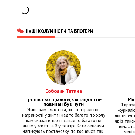
НАШІ КОЛУМНІСТИ ТА БЛОГЕРИ
Соболик Тетяна
Троянство: діалоги, які глядач не
Ми 
повинен був чути
Я враз
Якщо вам здається, що театральної
журналіс
награності у житті надто багато, то хочу
люди зуст
вам сказати, що її занадто багато не
як із такс
лише у житті, а й у театрі. Коли сенсами
немає на
напічкують постановку до too much так,
мені 