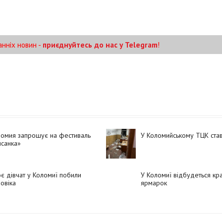
анніх новин -
приєднуйтесь до нас у Telegram
!
ломия запрошує на фестиваль
У Коломийському ТЦК ста
санка»
є дівчат у Коломиї побили
У Коломиї відбудеться кр
овіка
ярмарок