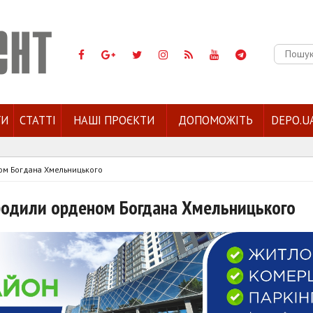
Пошук:
ГИ
СТАТТІ
НАШІ ПРОЄКТИ
ДОПОМОЖІТЬ
DEPO.U
ом Богдана Хмельницького
ородили орденом Богдана Хмельницького