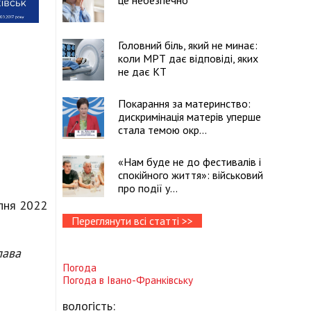
це небезпечно
Головний біль, який не минає:
коли МРТ дає відповіді, яких
не дає КТ
Покарання за материнство:
дискримінація матерів уперше
стала темою окр...
«Нам буде не до фестивалів і
спокійного життя»: військовий
про події у...
ипня 2022
Переглянути всі статті >>
лава
Погода
Погода в
Івано-Франківську
вологість: