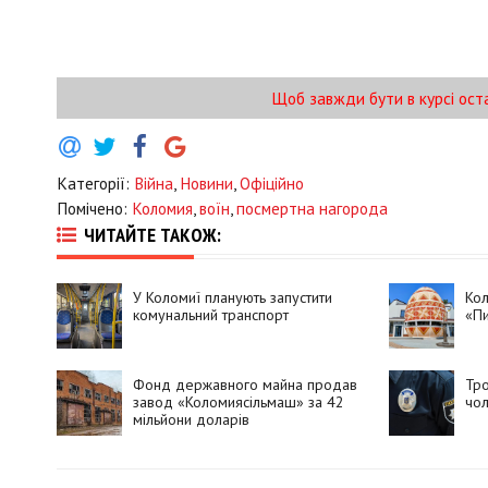
Щоб завжди бути в курсі ост
Категорії:
Війна
,
Новини
,
Офіційно
Помічено:
Коломия
,
воїн
,
посмертна нагорода
ЧИТАЙТЕ ТАКОЖ:
У Коломиї планують запустити
Ко
комунальний транспорт
«Пи
Фонд державного майна продав
Тро
завод «Коломиясільмаш» за 42
чол
мільйони доларів