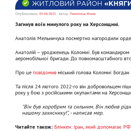
Опубліковано:
05-06-2023
Автор:
Пилипець Уляна
Загинув воїн минулого року на Херсонщині.
Анатолія Мельничука посмертно нагородили орден
Анатолій – уродженець Коломиї. Був командиром 
аеромобільної бригади. До повномасштабного втор
Про це
повідомив
міський голова Коломиї Богдан 
Та після 24 лютого 2022-го він добровольцем піш
року у бою з російськими окупантами на Херсонщи
"Він був хоробрим та сильним. Він любив рідн
нашому захиснику!", - написав мер.
Читайте також:
Блінкен: Іран, який допомагає РФ