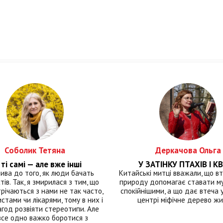
Соболик Тетяна
Деркачова Ольга
ті самі — але вже інші
У ЗАТІНКУ ПТАХІВ І КВ
лива до того, як люди бачать
Китайські митці вважали, що вт
тів. Так, я змирилася з тим, що
природу допомагає ставати м
річаються з нами не так часто,
спокійнішими, а що дає втеча у 
истами чи лікарями, тому в них і
центрі міфічне дерево ж
год розвіяти стереотипи. Але
все одно важко боротися з