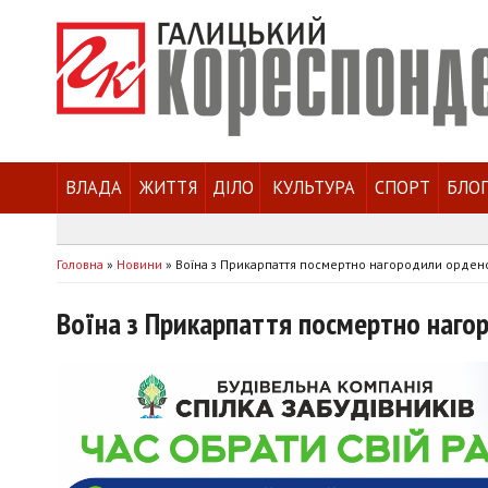
ВЛАДА
ЖИТТЯ
ДІЛО
КУЛЬТУРА
СПОРТ
БЛО
Головна
»
Новини
»
Воїна з Прикарпаття посмертно нагородили орден
Воїна з Прикарпаття посмертно наг