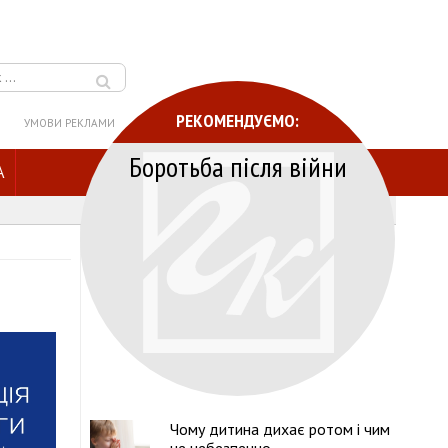
РЕКОМЕНДУЄМО:
УМОВИ РЕКЛАМИ
Боротьба після війни
A
Чому дитина дихає ротом і чим