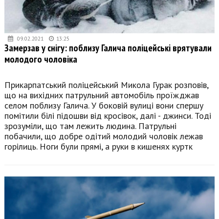
09.02.2021
13:25
Замерзав у снігу: поблизу Галича поліцейські врятували
молодого чоловіка
Прикарпатський поліцейський Микола Гурак розповів,
що на вихідних патрульний автомобіль проїжджав
селом поблизу Галича. У боковій вулиці вони спершу
помітили білі підошви від кросівок, далі - джинси. Тоді
зрозуміли, що там лежить людина. Патрульні
побачили, що добре одітий молодий чоловік лежав
горілиць. Ноги були прямі, а руки в кишенях куртк