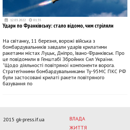
12.03.2022
01:35
Удари по Франківську: стало відомо, чим стріляли
На світанку, 11 березня, ворожі війська з
бомбардувальників завдали ударів крилатими
ракетами містах Луцьк, Дніпро, Івано-Франківськ. Про
це повідомили в Генштабі Збройних Сил України.
"Щодо діяльності повітряної компоненти ворога.
Стратегічними бомбардувальниками Ту-95МС ПКС РФ
були застосовані крилаті ракети повітряного
базування по
ВЛАДА
2015 gk-press.if.ua
ЖИТТЯ