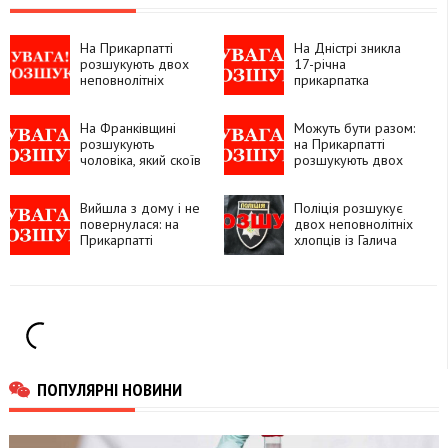
На Прикарпатті
На Дністрі зникла
розшукують двох
17-річна
неповнолітніх
прикарпатка
вихованок центру
Вероніка Михальчук
«Теплий дім»
На Франківщині
Можуть бути разом:
розшукують
на Прикарпатті
чоловіка, який скоїв
розшукують двох
тяжкі злочини
неповнолітніх дівчат
Вийшла з дому і не
Поліція розшукує
повернулася: на
двох неповнолітніх
Прикарпатті
хлопців із Галича
правоохоронці
(ОНОВЛЕНО)
розшукують жінку
ПОПУЛЯРНІ НОВИНИ