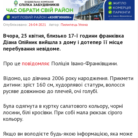
Опубліковано:
26-04-2021
Автор:
Пилипець Уляна
Вчора, 25 квітня, близько 17-ї години франківка
Діана Олійник вийшла з дому і дотепер її місце
перебування невідоме.
Про це
повідомляє
Поліція Івано-Франківщини.
Відомо, що дівчина 2006 року народження. Прикмети
дитини: зріст 160 см, худорлявої статури, волосся
русяве довжиною до плечей, очі голубі.
Була одягнута в куртку салатового кольору, чорні
лосини, білі кросівки. При собі мала рюкзак сірого
кольору.
Якщо ви володієте будь-якою інформацією, яка може