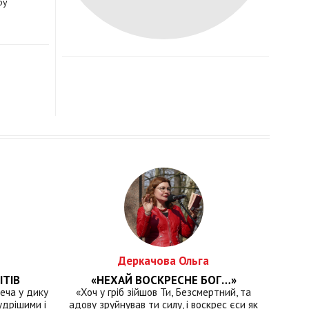
ру
Деркачова Ольга
ІТІВ
«НЕХАЙ ВОСКРЕСНЕ БОГ…»
еча у дику
«Хоч у гріб зійшов Ти, Безсмертний, та
удрішими і
адову зруйнував ти силу, і воскрес єси як