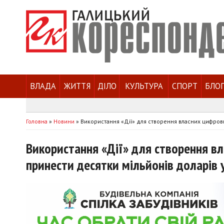
ВЛАДА
ЖИТТЯ
ДІЛО
КУЛЬТУРА
СПОРТ
БЛО
Головна
»
Новини
»
Використання «Дії» для створення власних цифров
Використання «Дії» для створення в
принести десятки мільйонів доларів 