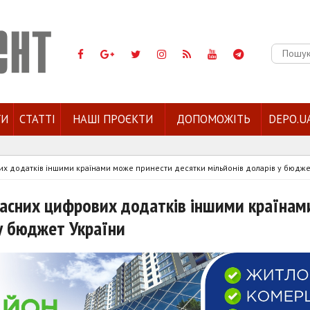
Пошук:
ГИ
СТАТТІ
НАШІ ПРОЄКТИ
ДОПОМОЖІТЬ
DEPO.U
их додатків іншими країнами може принести десятки мільйонів доларів у бюдже
ласних цифрових додатків іншими країна
у бюджет України