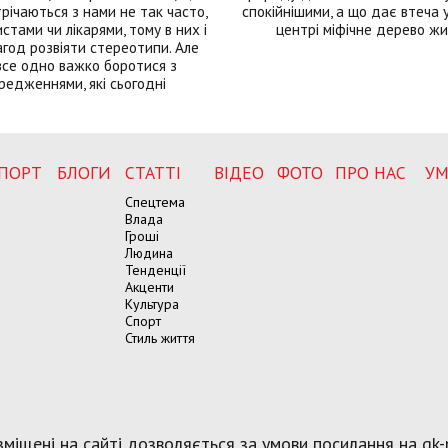
річаються з нами не так часто,
спокійнішими, а що дає втеча у 
истами чи лікарями, тому в них і
центрі міфічне дерево ж
год розвіяти стереотипи. Але
все одно важко боротися з
редженнями, які сьогодні
ПОРТ
БЛОГИ
СТАТТІ
ВІДЕО
ФОТО
ПРО НАС
УМ
Спецтема
Влада
Гроші
Людина
Тенденції
Акценти
Культура
Спорт
Стиль життя
міщені на сайті дозволяється за умови посилання на gk-p