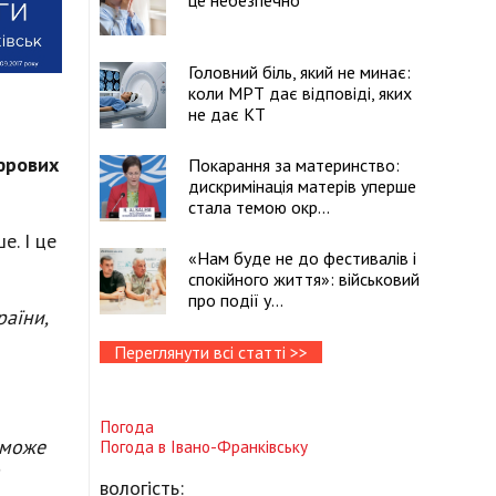
це небезпечно
Головний біль, який не минає:
коли МРТ дає відповіді, яких
не дає КТ
фрових
Покарання за материнство:
дискримінація матерів уперше
стала темою окр...
е. І це
«Нам буде не до фестивалів і
спокійного життя»: військовий
про події у...
раїни,
Переглянути всі статті >>
Погода
в може
Погода в
Івано-Франківську
о
вологість: