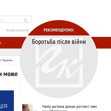
РЕКОМЕНДУЄМО:
УМОВИ РЕКЛАМИ
Боротьба після війни
A
т України
ми може
Чому дитина дихає ротом і чим