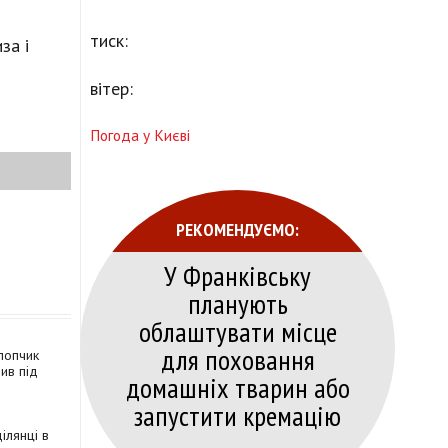
тиск:
за і
вітер:
Погода у Києві
РЕКОМЕНДУЄМО:
У Франківську
планують
облаштувати місце
для поховання
лопчик
ив під
домашніх тварин або
запустити кремацію
ілянці в