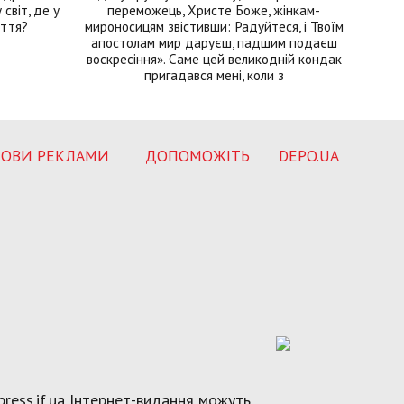
світ, де у
переможець, Христе Боже, жінкам-
иття?
мироносицям звістивши: Радуйтеся, і Твоїм
апостолам мир даруєш, падшим подаєш
воскресіння». Саме цей великодній кондак
пригадався мені, коли з
ОВИ РЕКЛАМИ
ДОПОМОЖІТЬ
DEPO.UA
ress.if.ua Інтернет-видання можуть