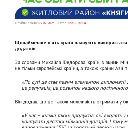
Опубліковано:
05-02-2023
Автор:
Бабій Ірина
Щонайменше п’ять країн планують використати 
додатків.
За словами Михайла Федорова, країн, з якими Мін
не тільки європейські країни, а також країни Азії 
«По суті це стає певим елементом дипломатії 
це репутація, це розвиток нашого політичного
Він додав, що це також можливість отримати у бю
«У нас – кілька таких продуктів, які входять 
коштувати десятки мільйонів доларів. І тому 
впровадження "Дії" за короткий період часу», 