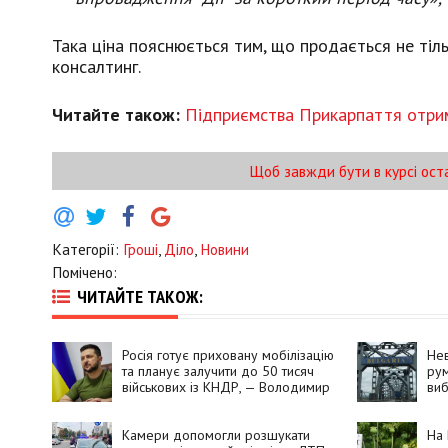
Така ціна пояснюється тим, що продається не тіль
консалтинг.
Читайте також:
Підприємства Прикарпаття отрим
Щоб завжди бути в курсі ост
Категорії:
Гроші
,
Діло
,
Новини
Помічено:
ЧИТАЙТЕ ТАКОЖ:
Росія готує приховану мобілізацію
Не
та планує залучити до 50 тисяч
рум
військових із КНДР, — Володимир
ви
Зеленський
Камери допомогли розшукати
На 