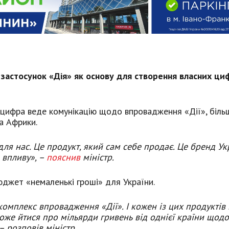
застосунок «Дія» як основу для створення власних ци
цифра веде комунікацію щодо впровадження «Дії», більш
та Африки.
для нас. Це продукт, який сам себе продає. Це бренд Ук
 впливу», –
пояснив
міністр.
джет «немаленькі гроші» для України.
у комплекс впровадження «Дії». І кожен із цих продукті
може йтися про мільярди гривень від однієї країни щод
– розповів міністр.