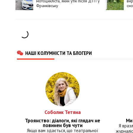
мотоцикліста, який утік після ДТП у
вир
Франківську
сно
НАШІ КОЛУМНІСТИ ТА БЛОГЕРИ
Соболик Тетяна
Троянство: діалоги, які глядач не
Ми 
повинен був чути
Я враз
Якщо вам здається, що театральної
журналіс