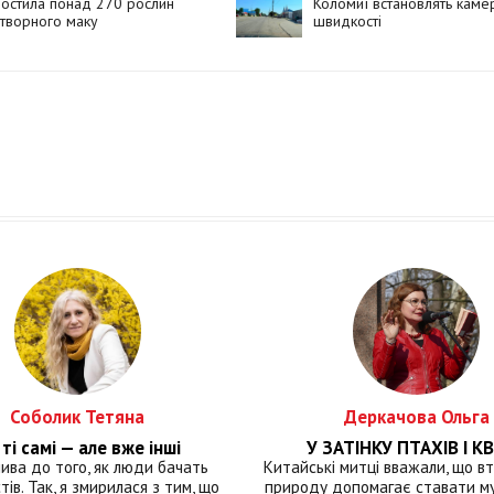
остила понад 270 рослин
Коломиї встановлять каме
творного маку
швидкості
Соболик Тетяна
Деркачова Ольга
ті самі — але вже інші
У ЗАТІНКУ ПТАХІВ І КВ
лива до того, як люди бачать
Китайські митці вважали, що вт
тів. Так, я змирилася з тим, що
природу допомагає ставати м