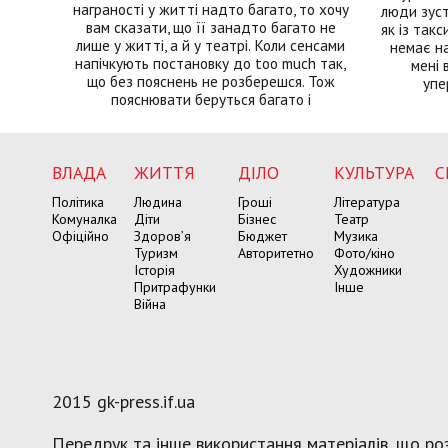
награності у житті надто багато, то хочу
люди зуст
вам сказати, що її занадто багато не
як із такс
лише у житті, а й у театрі. Коли сенсами
немає на
напічкують постановку до too much так,
мені 
що без пояснень не розберешся. Тож
упе
пояснювати беруться багато і
ВЛАДА
ЖИТТЯ
ДІЛО
КУЛЬТУРА
С
Політика
Людина
Гроші
Література
Комуналка
Діти
Бізнес
Театр
Офіційно
Здоров’я
Бюджет
Музика
Туризм
Авторитетно
Фото/кіно
Історія
Художники
Притрафунки
Інше
Війна
2015 gk-press.if.ua
Передрук та інше використання матеріалів, що роз