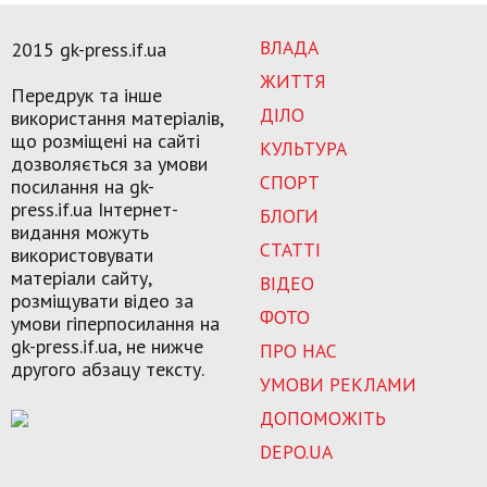
ВЛАДА
2015 gk-press.if.ua
ЖИТТЯ
Передрук та інше
ДІЛО
використання матеріалів,
що розміщені на сайті
КУЛЬТУРА
дозволяється за умови
СПОРТ
посилання на gk-
press.if.ua Інтернет-
БЛОГИ
видання можуть
СТАТТІ
використовувати
матеріали сайту,
ВІДЕО
розміщувати відео за
ФОТО
умови гіперпосилання на
gk-press.if.ua, не нижче
ПРО НАС
другого абзацу тексту.
УМОВИ РЕКЛАМИ
ДОПОМОЖІТЬ
DEPO.UA