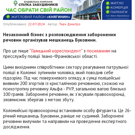
Опубліковано:
22-07-2024
Автор:
Ткач Дмитро
Незаконний бізнес з розповсюдження заборонених
речовин організував мешканець Буковини.
Про це пише
"Галицький кореспондент"
з
посиланням
на
пресслужбу поліції Івано-Франківської області.
Цими вихідними співробітники сектору реагування патрульної
поліції в Коломиї зупинили чоловіка, який поводив себе
підозріло. Під час поверхневого огляду, в сумці поліцейські
виявили 200 згортків із кристалічною речовиною, схожою на
психотропну речовину Альфа - PVP, загальною вагою близько
100 грамів. Заборонені речовини, як з’ясували правоохоронці,
зловмисник зберігав з метою збуту.
Коломийські правоохоронці встановили особу фігуранта. Це 26-
річний мешканець Буковини, раніше не судимий. Заборонені
речовини вилучили та направили на проведення експертного
дослідження.