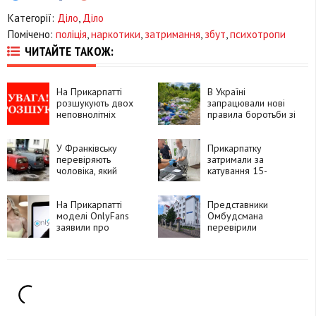
Категорії:
Діло
,
Діло
Помічено:
поліція
,
наркотики
,
затримання
,
збут
,
психотропи
ЧИТАЙТЕ ТАКОЖ:
На Прикарпатті
В Україні
розшукують двох
запрацювали нові
неповнолітніх
правила боротьби зі
вихованок центру
стихійними
«Теплий дім»
сміттєзвалищами
У Франківську
Прикарпатку
перевіряють
затримали за
чоловіка, який
катування 15-
запропонував дитині
річного сина з
зайти до його
інвалідністю
квартири
На Прикарпатті
Представники
моделі OnlyFans
Омбудсмана
заявили про
перевірили
вимагання хабарів
відділення поліції в
поліцейськими
Яремчі