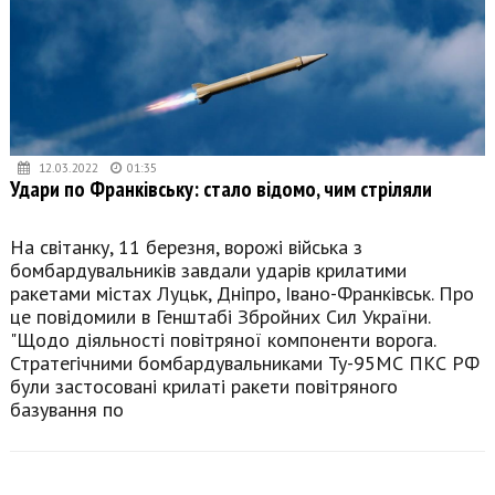
12.03.2022
01:35
Удари по Франківську: стало відомо, чим стріляли
На світанку, 11 березня, ворожі війська з
бомбардувальників завдали ударів крилатими
ракетами містах Луцьк, Дніпро, Івано-Франківськ. Про
це повідомили в Генштабі Збройних Сил України.
"Щодо діяльності повітряної компоненти ворога.
Стратегічними бомбардувальниками Ту-95МС ПКС РФ
були застосовані крилаті ракети повітряного
базування по