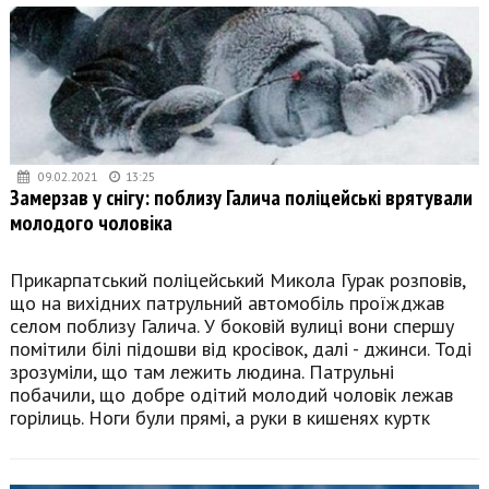
09.02.2021
13:25
Замерзав у снігу: поблизу Галича поліцейські врятували
молодого чоловіка
Прикарпатський поліцейський Микола Гурак розповів,
що на вихідних патрульний автомобіль проїжджав
селом поблизу Галича. У боковій вулиці вони спершу
помітили білі підошви від кросівок, далі - джинси. Тоді
зрозуміли, що там лежить людина. Патрульні
побачили, що добре одітий молодий чоловік лежав
горілиць. Ноги були прямі, а руки в кишенях куртк