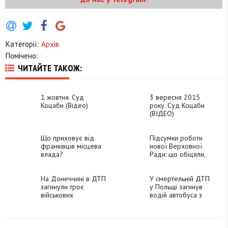
Категорії:
Архів
Помічено:
ЧИТАЙТЕ ТАКОЖ:
1 жовтня. Суд
3 вересня 2015
Коцаби (Відео)
року. Суд Коцаби
(ВІДЕО)
Що приховує від
Підсумки роботи
франківців місцева
нової Верховної
влада?
Ради: що обіцяли,
що не зробили
(ІНФОГРАФІКА)
На Донеччині в ДТП
У смертельній ДТП
загинули троє
у Польщі загинув
військових
водій автобуса з
Калуша