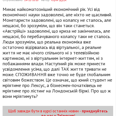
Минає найкоматозніший економічний рік. Усі від
економічної науки задоволені, але ніхто не щасливий.
Монетаристи задоволені, що колапсу не сталось, але
нещасні, бо зрозуміли, що він таки станеться.
«Австрійці» задоволені, що криза не закінчилась, але
нещасні, бо перебачуваного колапсу таки не сталось.
Люди зрозуміли, що реальна економіка вже
остаточно відірвалась від віртуальної, а реальне
життя не має нічого спільного ні з телевізійною
картинкою, ні з віртуальним інтернет-життям, ні з
побажаннями влади. Наступний рік може принести
усвідомлення усіма, що далі ТАК життя тривати не
може. СПОЖИВАННЯ вже точно не буде глобальним
світовим божеством. Це означає, що юний студент не
мріятиме про Лексус, а бізнесмен-початківець не
мріятиме про лістинг на Лондонській біржі. Про що ж
вони мріятимуть?
Щоб завжди бути в курсі останніх новин -
приєднуйтесь
до нас у Telegram
!