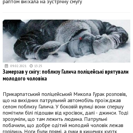
раптом виїхала на зустрічну смугу
09.02.2021
13:25
Замерзав у снігу: поблизу Галича поліцейські врятували
молодого чоловіка
Прикарпатський поліцейський Микола Гурак розповів,
що на вихідних патрульний автомобіль проїжджав
селом поблизу Галича. У боковій вулиці вони спершу
помітили білі підошви від кросівок, далі - джинси. Тоді
зрозуміли, що там лежить людина. Патрульні
побачили, що добре одітий молодий чоловік лежав
горілиць. Ноги були прямі, а руки в кишенях куртк