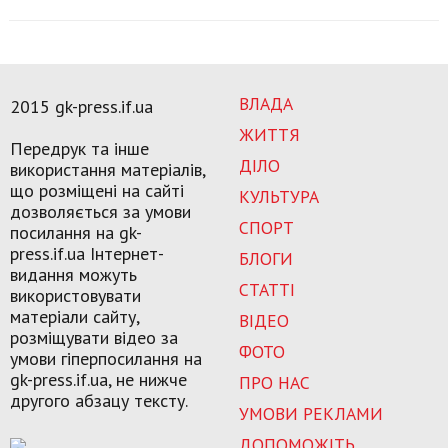
ВЛАДА
2015 gk-press.if.ua
ЖИТТЯ
Передрук та інше
ДІЛО
використання матеріалів,
що розміщені на сайті
КУЛЬТУРА
дозволяється за умови
СПОРТ
посилання на gk-
press.if.ua Інтернет-
БЛОГИ
видання можуть
СТАТТІ
використовувати
матеріали сайту,
ВІДЕО
розміщувати відео за
ФОТО
умови гіперпосилання на
gk-press.if.ua, не нижче
ПРО НАС
другого абзацу тексту.
УМОВИ РЕКЛАМИ
ДОПОМОЖІТЬ