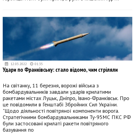
12.03.2022
01:35
Удари по Франківську: стало відомо, чим стріляли
На світанку, 11 березня, ворожі війська з
бомбардувальників завдали ударів крилатими
ракетами містах Луцьк, Дніпро, Івано-Франківськ. Про
це повідомили в Генштабі Збройних Сил України.
"Щодо діяльності повітряної компоненти ворога.
Стратегічними бомбардувальниками Ту-95МС ПКС РФ
були застосовані крилаті ракети повітряного
базування по