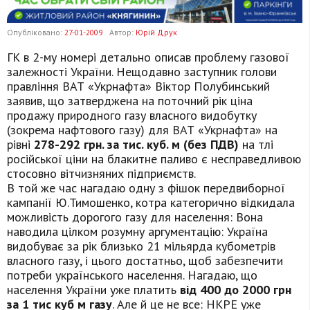
Опубліковано:
27-01-2009
Автор:
Юрій Друк
ГК в 2-му номері детально описав проблему газової
залежності України. Нещодавно заступник голови
правління ВАТ «Укрнафта» Віктор Полубинський
заявив, що затверджена на поточний рік ціна
продажу природного газу власного видобутку
(зокрема нафтового газу) для ВАТ «Укрнафта» на
рівні
278-292 грн. за тис. куб. м (без ПДВ)
на тлі
російської ціни на блакитне паливо є несправедливою
стосовно вітчизняних підприємств.
В той же час нагадаю одну з фішок передвиборної
кампанії Ю.Тимошенко, котра категорично відкидала
можливість дорогого газу для населення: Вона
наводила цілком розумну аргументацію: Україна
видобуває за рік близько 21 мільярда кубометрів
власного газу, і цього достатньо, щоб забезпечити
потреби українського населення. Нагадаю, що
населення України уже платить
від 400 до 2000 грн
за 1 тис куб м газу
. Але й це не все: НКРЕ уже