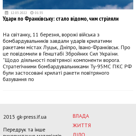
12.03.2022
01:35
Удари по Франківську: стало відомо, чим стріляли
На світанку, 11 березня, ворожі війська з
бомбардувальників завдали ударів крилатими
ракетами містах Луцьк, Дніпро, Івано-Франківськ. Про
це повідомили в Генштабі Збройних Сил України.
"Щодо діяльності повітряної компоненти ворога.
Стратегічними бомбардувальниками Ту-95МС ПКС РФ
були застосовані крилаті ракети повітряного
базування по
ВЛАДА
2015 gk-press.if.ua
ЖИТТЯ
Передрук та інше
ДІЛО
використання матеріалів,