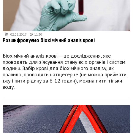
02.05.2017
11:30
Розшифровуємо біохімічний аналіз крові
Біохімічний аналіз крові – це дослідження, яке
проводять для з’ясування стану всіх органів і систем
людини. Забір крові для біохімічного аналізу, як
правило, проводять натщесерце (не можна приймати
їжу і пити рідину за 6-12 годин), можна пити тільки
воду.