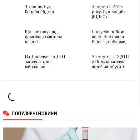
1 жовтня. Суд
3 вересня 2015
Коцаби (Відео)
року. Суд Коцаби
(ВІДЕО)
Що приховує від
Підсумки роботи
франківців місцева
нової Верховної
влада?
Ради: що обіцяли,
що не зробили
(ІНФОГРАФІКА)
На Донеччині в ДТП
У смертельній ДТП
загинули троє
у Польщі загинув
військових
водій автобуса з
Калуша
ПОПУЛЯРНІ НОВИНИ