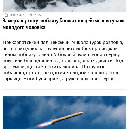
09.02.2021
13:25
Замерзав у снігу: поблизу Галича поліцейські врятували
молодого чоловіка
Прикарпатський поліцейський Микола Гурак розповів,
що на вихідних патрульний автомобіль проїжджав
селом поблизу Галича. У боковій вулиці вони спершу
помітили білі підошви від кросівок, далі - джинси. Тоді
зрозуміли, що там лежить людина. Патрульні
побачили, що добре одітий молодий чоловік лежав
горілиць. Ноги були прямі, а руки в кишенях куртк