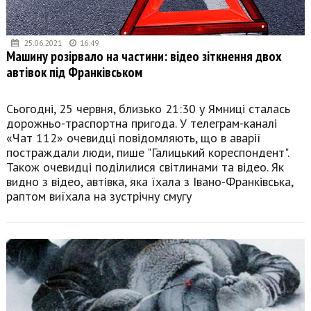
25.06.2021
16:49
Машину розірвало на частини: відео зіткнення двох
автівок під Франківськом
Сьогодні, 25 червня, близько 21:30 у Ямниці сталась
дорожньо-траспортна пригода. У телеграм-каналі
«Чат 112» очевидці повідомляють, що в аварії
постраждали люди, пише "Галицький кореспондент".
Також очевидці поділилися світлинами та відео. Як
видно з відео, автівка, яка їхала з Івано-Франківська,
раптом виїхала на зустрічну смугу