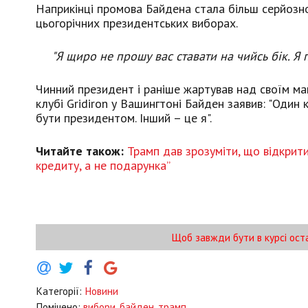
Наприкінці промова Байдена стала більш серйозною
цьогорічних президентських виборах.
"Я щиро не прошу вас ставати на чийсь бік. Я 
Чинний президент і раніше жартував над своїм май
клубі Gridiron у Вашингтоні Байден заявив: "Один
бути президентом. Інший – це я".
Читайте також:
Т
рамп дав зрозуміти, що відкрит
кредиту, а не подарунка”
Щоб завжди бути в курсі ост
Категорії:
Новини
Помічено:
вибори
,
байден
,
трамп