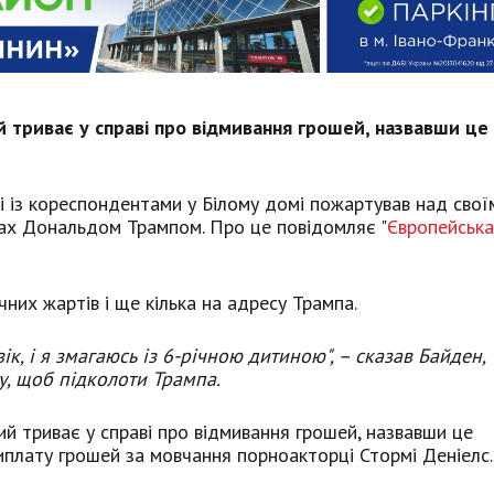
 триває у справі про відмивання грошей, назвавши це
 із кореспондентами у Білому домі пожартував над свої
ах Дональдом Трампом. Про це повідомляє "
Європейська
чних жартів і ще кілька на адресу Трампа.
к, і я змагаюсь із 6-річною дитиною", – сказав Байден,
у, щоб підколоти Трампа.
й триває у справі про відмивання грошей, назвавши це
иплату грошей за мовчання порноакторці Стормі Деніелс.