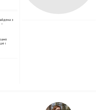
айдена з
 –
Трамп
ше і