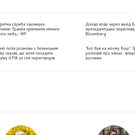
ретна служба закликала
Долар впав через вихід Б
панію Трампа припинити мітинги
президентських перегонів,
сто неба, - WP
Bloomberg
мп після розмови з Зеленським
"Бог був на моєму боці": 
ву сказав, що хоче посадити
розповів про замах - впер
аїну й РФ за стіл переговорів
востаннє