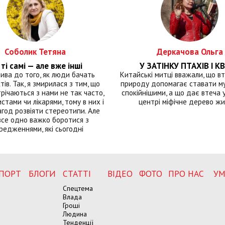
Соболик Тетяна
Деркачова Ольга
ті самі — але вже інші
У ЗАТІНКУ ПТАХІВ І КВ
лива до того, як люди бачать
Китайські митці вважали, що вт
тів. Так, я змирилася з тим, що
природу допомагає ставати м
річаються з нами не так часто,
спокійнішими, а що дає втеча у 
истами чи лікарями, тому в них і
центрі міфічне дерево ж
год розвіяти стереотипи. Але
все одно важко боротися з
редженнями, які сьогодні
ПОРТ
БЛОГИ
СТАТТІ
ВІДЕО
ФОТО
ПРО НАС
УМ
Спецтема
Влада
Гроші
Людина
Тенденції