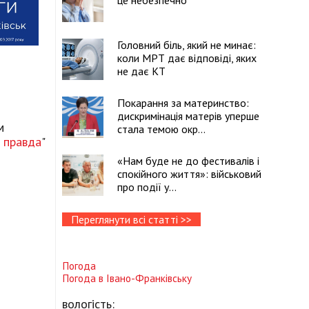
це небезпечно
Головний біль, який не минає:
коли МРТ дає відповіді, яких
не дає КТ
Покарання за материнство:
дискримінація матерів уперше
м
стала темою окр...
 правда
"
«Нам буде не до фестивалів і
спокійного життя»: військовий
про події у...
Переглянути всі статті >>
Погода
Погода в
Івано-Франківську
вологість: