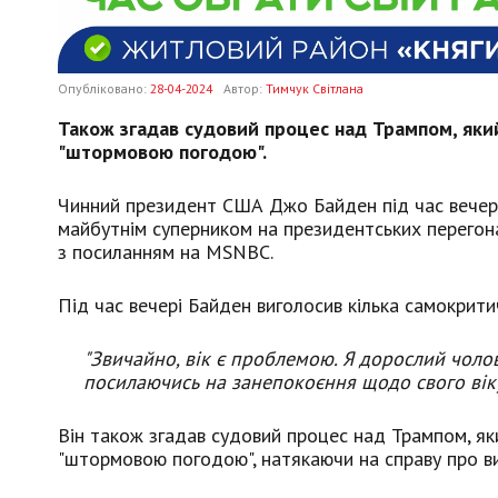
Опубліковано:
28-04-2024
Автор:
Тимчук Світлана
Також згадав судовий процес над Трампом, який
"штормовою погодою".
Чинний президент США Джо Байден під час вечері
майбутнім суперником на президентських перегон
з посиланням на MSNBC.
Під час вечері Байден виголосив кілька самокрити
"Звичайно, вік є проблемою. Я дорослий чолові
посилаючись на занепокоєння щодо свого вік
Він також згадав судовий процес над Трампом, яки
"штормовою погодою", натякаючи на справу про в