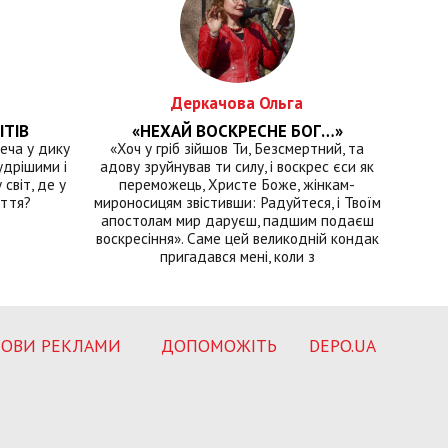
Деркачова Ольга
ІТІВ
«НЕХАЙ ВОСКРЕСНЕ БОГ…»
еча у дику
«Хоч у гріб зійшов Ти, Безсмертний, та
удрішими і
адову зруйнував ти силу, і воскрес єси як
світ, де у
переможець, Христе Боже, жінкам-
иття?
мироносицям звістивши: Радуйтеся, і Твоїм
апостолам мир даруєш, падшим подаєш
воскресіння». Саме цей великодній кондак
пригадався мені, коли з
ОВИ РЕКЛАМИ
ДОПОМОЖІТЬ
DEPO.UA