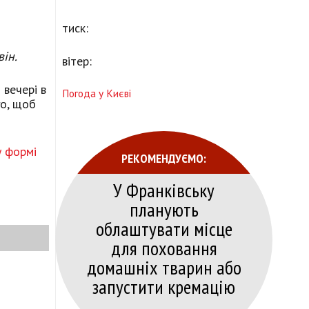
тиск:
він.
вітер:
 вечері в
Погода у Києві
го, щоб
у формі
РЕКОМЕНДУЄМО:
У Франківську
планують
облаштувати місце
для поховання
домашніх тварин або
запустити кремацію