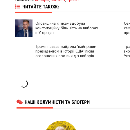
ЧИТАЙТЕ ТАКОЖ:
Опозиційна «Тиса» здобула
Сек
конституційну більшість на виборах
кам
в Угорщині
про
Трамп назвав Байдена "найгіршим
Тра
президентом в історії США" після
зно
оголошення про вихід з виборів
Укр
2024
НАШІ КОЛУМНІСТИ ТА БЛОГЕРИ