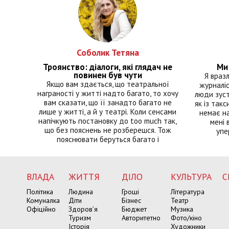
Соболик Тетяна
Троянство: діалоги, які глядач не
Ми 
повинен був чути
Я враз
Якщо вам здається, що театральної
журналіс
награності у житті надто багато, то хочу
люди зуст
вам сказати, що її занадто багато не
як із такс
лише у житті, а й у театрі. Коли сенсами
немає на
напічкують постановку до too much так,
мені 
що без пояснень не розберешся. Тож
упе
пояснювати беруться багато і
ВЛАДА
ЖИТТЯ
ДІЛО
КУЛЬТУРА
С
Політика
Людина
Гроші
Література
Комуналка
Діти
Бізнес
Театр
Офіційно
Здоров’я
Бюджет
Музика
Туризм
Авторитетно
Фото/кіно
Історія
Художники