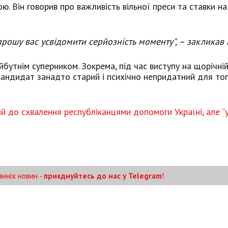
. Він говорив про важливість вільної преси та ставки на
прошу вас усвідомити серйозність моменту", – закликав 
бутнім суперником. Зокрема, під час виступу на щорічній
 кандидат занадто старий і психічно непридатний для то
ий до схвалення республіканцями допомоги Україні, але “
анніх новин -
приєднуйтесь до нас у Telegram
!