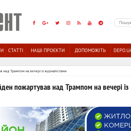
Пошук:
ГИ
СТАТТІ
НАШІ ПРОЄКТИ
ДОПОМОЖІТЬ
DEPO.U
ав над Трампом на вечері із журналістами
йден пожартував над Трампом на вечері із