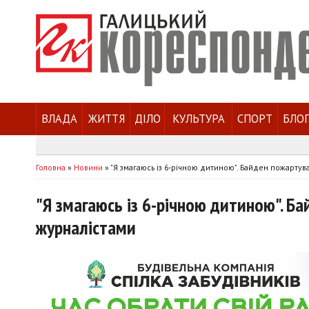
ВЛАДА
ЖИТТЯ
ДІЛО
КУЛЬТУРА
СПОРТ
БЛО
Головна
»
Новини
»
"Я змагаюсь із 6-річною дитиною". Байден пожартув
"Я змагаюсь із 6-річною дитиною". Ба
журналістами