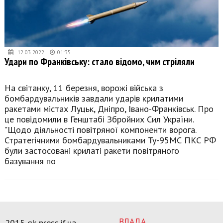
12.03.2022
01:35
Удари по Франківську: стало відомо, чим стріляли
На світанку, 11 березня, ворожі війська з
бомбардувальників завдали ударів крилатими
ракетами містах Луцьк, Дніпро, Івано-Франківськ. Про
це повідомили в Генштабі Збройних Сил України.
"Щодо діяльності повітряної компоненти ворога.
Стратегічними бомбардувальниками Ту-95МС ПКС РФ
були застосовані крилаті ракети повітряного
базування по
ВЛАДА
2015 gk-press.if.ua