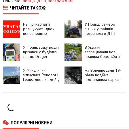
Помічено:
поліція
,
ДТП
,
постраждалі
ЧИТАЙТЕ ТАКОЖ:
На Прикарпатті
У Польщі семеро
розшукують двох
п'яних українців
неповнолітніх
потрапили в ДТП
вихованок центру
«Теплий дім»
У Франківську водій
В Україні
врізався у будівлю
запрацювали нові
та втік: Drager
правила боротьби зі
показав 2,42
стихійними
проміле
сміттєзвалищами
У Микуличині
На Вовчинецькій 19-
зіткнулися Peugeot і
річна водійка
Lexus: двоє людей у
протаранила паркан
лікарні
ПОПУЛЯРНІ НОВИНИ