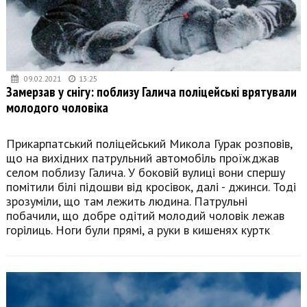
09.02.2021
13:25
Замерзав у снігу: поблизу Галича поліцейські врятували
молодого чоловіка
Прикарпатський поліцейський Микола Гурак розповів,
що на вихідних патрульний автомобіль проїжджав
селом поблизу Галича. У боковій вулиці вони спершу
помітили білі підошви від кросівок, далі - джинси. Тоді
зрозуміли, що там лежить людина. Патрульні
побачили, що добре одітий молодий чоловік лежав
горілиць. Ноги були прямі, а руки в кишенях куртк