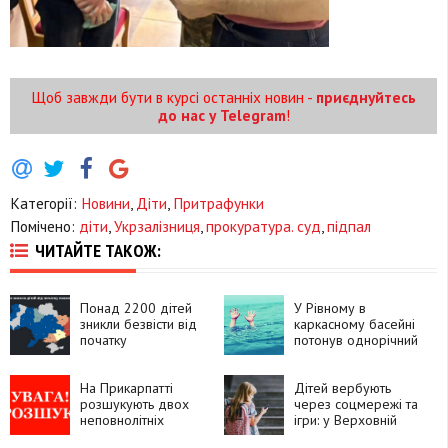
Щоб завжди бути в курсі останніх новин -
приєднуйтесь
до нас у Telegram
!
Категорії:
Новини
,
Діти
,
Притрафунки
Помічено:
діти
,
Укрзалізниця
,
прокуратура. суд
,
підпал
ЧИТАЙТЕ ТАКОЖ:
Понад 2200 дітей
У Рівному в
зникли безвісти від
каркасному басейні
початку
потонув однорічний
повномасштабного
хлопчик
вторгнення
На Прикарпатті
Дітей вербують
розшукують двох
через соцмережі та
неповнолітніх
ігри: у Верховній
вихованок центру
Раді готують нові