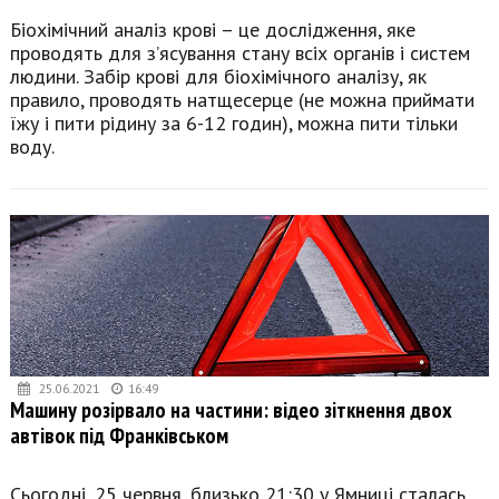
Біохімічний аналіз крові – це дослідження, яке
проводять для з’ясування стану всіх органів і систем
людини. Забір крові для біохімічного аналізу, як
правило, проводять натщесерце (не можна приймати
їжу і пити рідину за 6-12 годин), можна пити тільки
воду.
25.06.2021
16:49
Машину розірвало на частини: відео зіткнення двох
автівок під Франківськом
Сьогодні, 25 червня, близько 21:30 у Ямниці сталась