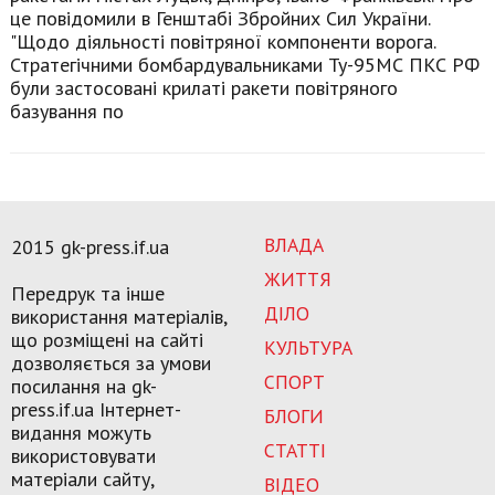
це повідомили в Генштабі Збройних Сил України.
"Щодо діяльності повітряної компоненти ворога.
Стратегічними бомбардувальниками Ту-95МС ПКС РФ
були застосовані крилаті ракети повітряного
базування по
ВЛАДА
2015 gk-press.if.ua
ЖИТТЯ
Передрук та інше
ДІЛО
використання матеріалів,
що розміщені на сайті
КУЛЬТУРА
дозволяється за умови
СПОРТ
посилання на gk-
press.if.ua Інтернет-
БЛОГИ
видання можуть
СТАТТІ
використовувати
матеріали сайту,
ВІДЕО