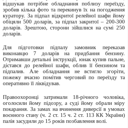
відшукав потрібне обладнання поблизу переїзду,
зробив кілька фото та перекинув їх на погодження
куратору. За підпал відкритої релейної шафи йому
обіцяли 500 доларів, за підпал закритої – 200-300
доларів. Зрештою, сторони зійшлися на сумі 250
доларів.
Для підготовки підпалу замовник переказав
виконавцю 7 доларів на придбання бензину.
Отримавши детальні інструкції, юнак купив пальне,
дістався до релейної шафи, облив її бензином та
підпалив. Але обладнання не встигло згоріти,
пожежу вчасно помітив черговий по переїзду та
оперативно її ліквідував.
Правоохоронці затримали 18-річного чоловіка,
оголосили йому підозру, а суді йому обрали міру
покарання. За замах на вчинення диверсії в умовах
воєнного стану (ч. 2 ст. 15 ч. 2 ст. 113 КК України)
палія засудили до 15 років позбавлення волі.