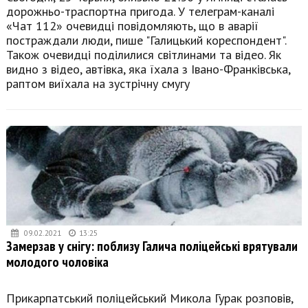
дорожньо-траспортна пригода. У телеграм-каналі
«Чат 112» очевидці повідомляють, що в аварії
постраждали люди, пише "Галицький кореспондент".
Також очевидці поділилися світлинами та відео. Як
видно з відео, автівка, яка їхала з Івано-Франківська,
раптом виїхала на зустрічну смугу
09.02.2021
13:25
Замерзав у снігу: поблизу Галича поліцейські врятували
молодого чоловіка
Прикарпатський поліцейський Микола Гурак розповів,