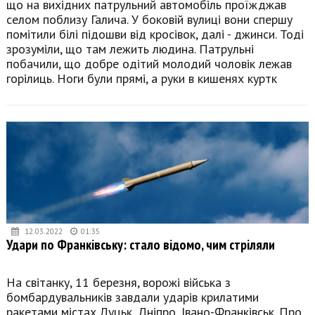
що на вихідних патрульний автомобіль проїжджав
селом поблизу Галича. У боковій вулиці вони спершу
помітили білі підошви від кросівок, далі - джинси. Тоді
зрозуміли, що там лежить людина. Патрульні
побачили, що добре одітий молодий чоловік лежав
горілиць. Ноги були прямі, а руки в кишенях куртк
12.03.2022
01:35
Удари по Франківську: стало відомо, чим стріляли
На світанку, 11 березня, ворожі війська з
бомбардувальників завдали ударів крилатими
ракетами містах Луцьк, Дніпро, Івано-Франківськ. Про