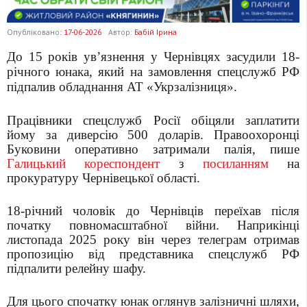
Опубліковано:
17-06-2026
Автор:
Бабій Ірина
До 15 років ув’язнення у Чернівцях засудили 18-
річного юнака, який на замовлення спецслужб РФ
підпалив обладнання АТ «Укрзалізниця».
Працівники спецслужб Росії обіцяли заплатити
йому за диверсію 500 доларів. Правоохоронці
Буковини оперативно затримали палія, пише
Галицький кореспондент
з
посиланням
на
прокуратуру Чернівецької області.
18-річний чоловік до Чернівців переїхав після
початку повномасштабної війни. Наприкінці
листопада 2025 року він через телеграм отримав
пропозицію від представника спецслужб РФ
підпалити релейну шафу.
Для цього спочатку юнак оглянув залізничні шляхи,