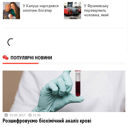
«Теплий дім»
правила
У Калуші народився
У Франківську
хлопчик-богатир
перевіряють
чоловіка, який
запропонував дитині
зайти до його
квартири
ПОПУЛЯРНІ НОВИНИ
02.05.2017
11:30
Розшифровуємо біохімічний аналіз крові