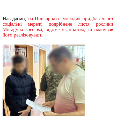
Нагадаємо,
на Прикарпатті молодик придбав через
соціальні мережі подрібнене листя рослини
Mitragyna speciosa, відоме як кратом, та планував
його реалізовувати