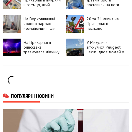
іноземця, який
поставили на ноги
замовляв
90-річну пацієнтку
психотропи через
після складної
Telegram і збував їх
На Верховинщині
операції
20 та 21 липня на
покупцям
чоловік зарізав
Прикарпатті
незнайомця після
частково
суперечки про
перекриють рух
політику та
через чотири
намагався видати
На Прикарпатті
залізничні переїзди
У Микуличині
вбивство за
блискавка
зіткнулися Peugeot і
самогубство
травмувала дівчину
Lexus: двоє людей у
лікарні
ПОПУЛЯРНІ НОВИНИ