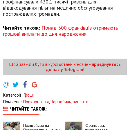
профінансували 430,1 тисячі гривень для
відшкодування пільг на медичне обслуговування
постраждалих громадян.
Читайте також:
Понад 300 франківців отримають
грошові виплати до дня народження
Щоб завжди бути в курсі останніх новин -
приєднуйтесь
до нас у Telegram
!
Категорії:
Гроші
Помічено:
Прикарпаття
,
Чорнобиль
,
виплати
ЧИТАЙТЕ ТАКОЖ:
Поліцейські на
Франківські
Прикарпатті викрили
травматологи