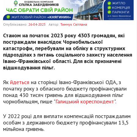
Опубліковано:
26-04-2023
Автор:
Тимчук Світлана
Станом на початок 2023 року 4303 громадян, які
постраждали внаслідок Чорнобильської
катастрофи, перебували на обліку в структурних
підрозділах з питань соціального захисту населення
Івано-Франківської області. Для всіх призначені
відшкодування пільг.
Як
йдеться
на сторінці Івано-Франківської ОДА, з
початку року з обласного бюджету профінансували
понад 430 тисяч гривень для відшкодування пільг
чорнобильцям, пише "
Галицький кореспондент
".
У 2022 році для виплати компенсацій постраждалим
особам з державного бюджету профінансували 13,5
мільйона гривень.