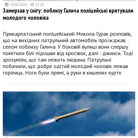
09.02.2021
13:25
Замерзав у снігу: поблизу Галича поліцейські врятували
молодого чоловіка
Прикарпатський поліцейський Микола Гурак розповів,
що на вихідних патрульний автомобіль проїжджав
селом поблизу Галича. У боковій вулиці вони спершу
помітили білі підошви від кросівок, далі - джинси. Тоді
зрозуміли, що там лежить людина. Патрульні
побачили, що добре одітий молодий чоловік лежав
горілиць. Ноги були прямі, а руки в кишенях куртк