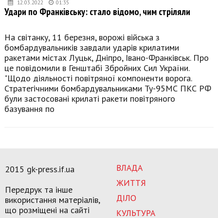
12.03.2022
01:35
Удари по Франківську: стало відомо, чим стріляли
На світанку, 11 березня, ворожі війська з
бомбардувальників завдали ударів крилатими
ракетами містах Луцьк, Дніпро, Івано-Франківськ. Про
це повідомили в Генштабі Збройних Сил України.
"Щодо діяльності повітряної компоненти ворога.
Стратегічними бомбардувальниками Ту-95МС ПКС РФ
були застосовані крилаті ракети повітряного
базування по
ВЛАДА
2015 gk-press.if.ua
ЖИТТЯ
Передрук та інше
ДІЛО
використання матеріалів,
що розміщені на сайті
КУЛЬТУРА