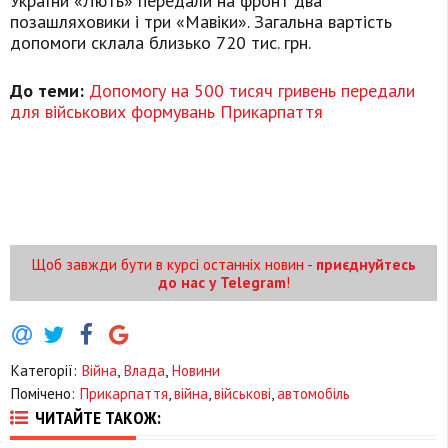
України «Лють» передали на фронт два
позашляховики і три «Мавіки». Загальна вартість
допомоги склала близько 720 тис. грн.
До теми:
Допомогу на 500 тисяч гривень передали
для військових формувань Прикарпаття
Щоб завжди бути в курсі останніх новин -
приєднуйтесь
до нас у Telegram
!
Категорії:
Війна
,
Влада
,
Новини
Помічено:
Прикарпаття
,
війна
,
військові
,
автомобіль
ЧИТАЙТЕ ТАКОЖ: