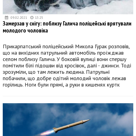
09.02.2021
13:25
Замерзав у снігу: поблизу Галича поліцейські врятували
молодого чоловіка
Прикарпатський поліцейський Микола Гурак розповів,
що на вихідних патрульний автомобіль проїжджав
селом поблизу Галича. У боковій вулиці вони спершу
помітили білі підошви від кросівок, далі - джинси. Тоді
зрозуміли, що там лежить людина. Патрульні
побачили, що добре одітий молодий чоловік лежав
горілиць. Ноги були прямі, а руки в кишенях куртк