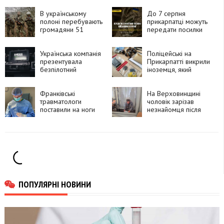
В українському
До 7 серпня
полоні перебувають
прикарпатці можуть
громадяни 51
передати посилки
країни, які воювали
для захисників і
за Росію
рідних на фронті
Українська компанія
Поліцейські на
презентувала
Прикарпатті викрили
безпілотний
іноземця, який
комплекс HYDRA
замовляв
«Хижак»
психотропи через
Франківські
Telegram і збував їх
На Верховинщині
травматологи
покупцям
чоловік зарізав
поставили на ноги
незнайомця після
90-річну пацієнтку
суперечки про
після складної
політику та
операції
намагався видати
вбивство за
самогубство
ПОПУЛЯРНІ НОВИНИ