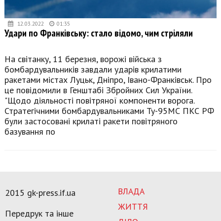
12.03.2022
01:35
Удари по Франківську: стало відомо, чим стріляли
На світанку, 11 березня, ворожі війська з
бомбардувальників завдали ударів крилатими
ракетами містах Луцьк, Дніпро, Івано-Франківськ. Про
це повідомили в Генштабі Збройних Сил України.
"Щодо діяльності повітряної компоненти ворога.
Стратегічними бомбардувальниками Ту-95МС ПКС РФ
були застосовані крилаті ракети повітряного
базування по
ВЛАДА
2015 gk-press.if.ua
ЖИТТЯ
Передрук та інше