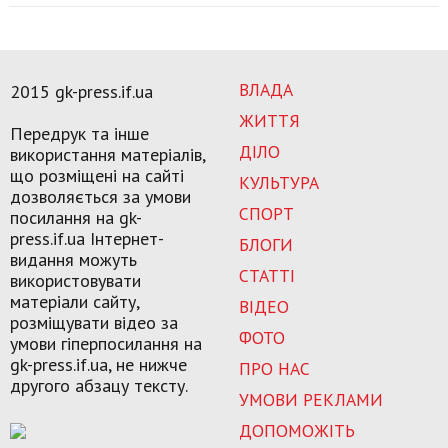
ВЛАДА
2015 gk-press.if.ua
ЖИТТЯ
Передрук та інше
ДІЛО
використання матеріалів,
що розміщені на сайті
КУЛЬТУРА
дозволяється за умови
СПОРТ
посилання на gk-
press.if.ua Інтернет-
БЛОГИ
видання можуть
СТАТТІ
використовувати
матеріали сайту,
ВІДЕО
розміщувати відео за
ФОТО
умови гіперпосилання на
gk-press.if.ua, не нижче
ПРО НАС
другого абзацу тексту.
УМОВИ РЕКЛАМИ
ДОПОМОЖІТЬ