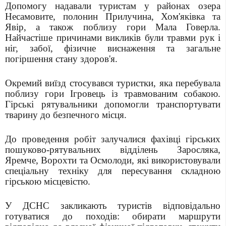
Допомогу надавали туристам у районах озера
Несамовите, полонин Прилучина, Хом'яківка та
Явір, а також поблизу гори Мала Говерла.
Найчастіше причинами викликів були травми рук і
ніг, забої, фізичне виснаження та загальне
погіршення стану здоров'я.
Окремий виїзд стосувався туристки, яка перебувала
поблизу гори Ігровець із травмованим собакою.
Гірські рятувальники допомогли транспортувати
тварину до безпечного місця.
До проведення робіт залучалися фахівці гірських
пошуково-рятувальних відділень Заросляка,
Яремче, Ворохти та Осмолоди, які використовували
спеціальну техніку для пересування складною
гірською місцевістю.
У ДСНС закликають туристів відповідально
готуватися до походів: обирати маршрути