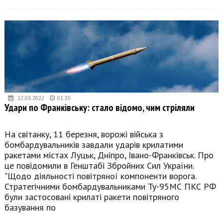
12.03.2022
01:35
Удари по Франківську: стало відомо, чим стріляли
На світанку, 11 березня, ворожі війська з
бомбардувальників завдали ударів крилатими
ракетами містах Луцьк, Дніпро, Івано-Франківськ. Про
це повідомили в Генштабі Збройних Сил України.
"Щодо діяльності повітряної компоненти ворога.
Стратегічними бомбардувальниками Ту-95МС ПКС РФ
були застосовані крилаті ракети повітряного
базування по