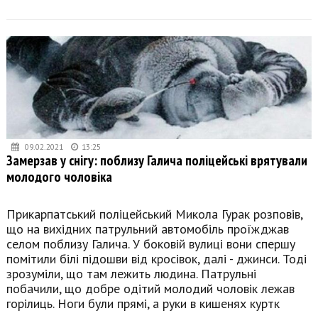
09.02.2021
13:25
Замерзав у снігу: поблизу Галича поліцейські врятували
молодого чоловіка
Прикарпатський поліцейський Микола Гурак розповів,
що на вихідних патрульний автомобіль проїжджав
селом поблизу Галича. У боковій вулиці вони спершу
помітили білі підошви від кросівок, далі - джинси. Тоді
зрозуміли, що там лежить людина. Патрульні
побачили, що добре одітий молодий чоловік лежав
горілиць. Ноги були прямі, а руки в кишенях куртк