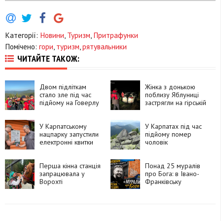
Категорії:
Новини
,
Туризм
,
Притрафунки
Помічено:
гори
,
туризм
,
рятувальники
ЧИТАЙТЕ ТАКОЖ:
Двом підліткам
Жінка з донькою
стало зле під час
поблизу Яблуниці
підйому на Говерлу
застрягли на гірській
дорозі
У Карпатському
У Карпатах під час
нацпарку запустили
підйому помер
електронні квитки
чоловік
для туристів
Перша кінна станція
Понад 25 муралів
запрацювала у
про Бога: в Івано-
Ворохті
Франківську
відбудеться
благодійна
екскурсія