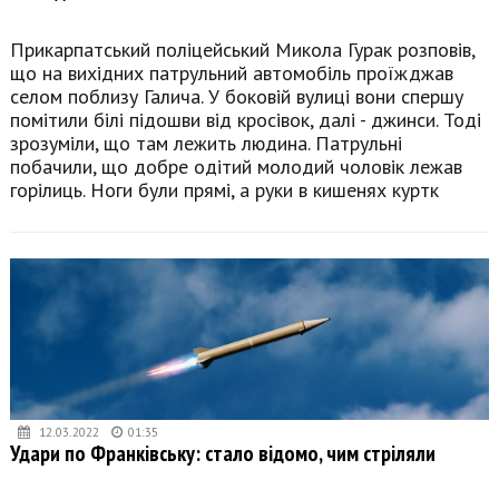
Прикарпатський поліцейський Микола Гурак розповів,
що на вихідних патрульний автомобіль проїжджав
селом поблизу Галича. У боковій вулиці вони спершу
помітили білі підошви від кросівок, далі - джинси. Тоді
зрозуміли, що там лежить людина. Патрульні
побачили, що добре одітий молодий чоловік лежав
горілиць. Ноги були прямі, а руки в кишенях куртк
12.03.2022
01:35
Удари по Франківську: стало відомо, чим стріляли