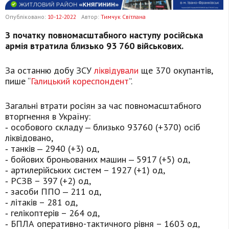
Опубліковано:
10-12-2022
Автор:
Тимчук Світлана
З початку повномасштабного наступу російська
армія втратила близько 93 760 військових.
За останню добу ЗСУ
ліквідували
ще 370 окупантів,
пише “
Галицький кореспондент
”.
Загальні втрати росіян за час повномасштабного
вторгнення в Україну:
‐ особового складу ‒ близько 93760 (+370) осіб
ліквідовано,
‐ танків ‒ 2940 (+3) од,
‐ бойових броньованих машин ‒ 5917 (+5) од,
‐ артилерійських систем – 1927 (+1) од,
‐ РСЗВ – 397 (+2) од,
‐ засоби ППО ‒ 211 од,
‐ літаків – 281 од,
‐ гелікоптерів – 264 од,
‐ БПЛА оперативно-тактичного рівня – 1603 од,