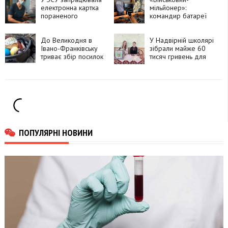
електронна картка
мільйонер»:
пораненого
командир батареї
купував квартири та
авто за дрони
До Великодня в
У Надвірній школярі
Івано-Франківську
зібрали майже 60
триває збір посилок
тисяч гривень для
для захисників
ЗСУ
ПОПУЛЯРНІ НОВИНИ