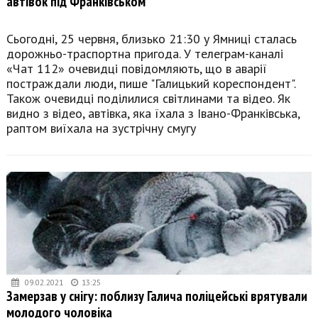
автівок під Франківськом
Сьогодні, 25 червня, близько 21:30 у Ямниці сталась
дорожньо-траспортна пригода. У телеграм-каналі
«Чат 112» очевидці повідомляють, що в аварії
постраждали люди, пише "Галицький кореспондент".
Також очевидці поділилися світлинами та відео. Як
видно з відео, автівка, яка їхала з Івано-Франківська,
раптом виїхала на зустрічну смугу
09.02.2021
13:25
Замерзав у снігу: поблизу Галича поліцейські врятували
молодого чоловіка