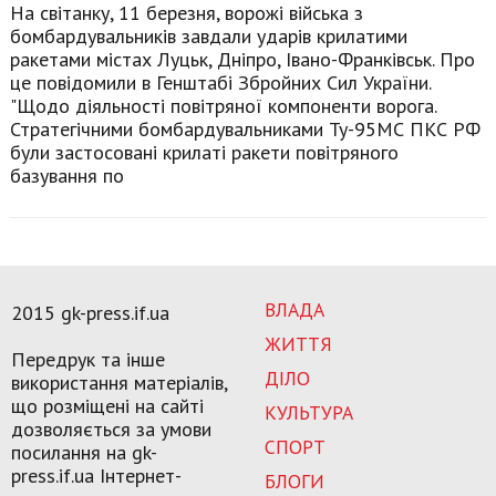
На світанку, 11 березня, ворожі війська з
бомбардувальників завдали ударів крилатими
ракетами містах Луцьк, Дніпро, Івано-Франківськ. Про
це повідомили в Генштабі Збройних Сил України.
"Щодо діяльності повітряної компоненти ворога.
Стратегічними бомбардувальниками Ту-95МС ПКС РФ
були застосовані крилаті ракети повітряного
базування по
ВЛАДА
2015 gk-press.if.ua
ЖИТТЯ
Передрук та інше
ДІЛО
використання матеріалів,
що розміщені на сайті
КУЛЬТУРА
дозволяється за умови
СПОРТ
посилання на gk-
press.if.ua Інтернет-
БЛОГИ