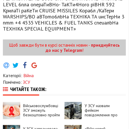
Щоб завжди бути в курсі останніх новин -
приєднуйтесь
до нас у Telegram
!
Категорії:
Війна
Помічено:
ЗСУ
ЧИТАЙТЕ ТАКОЖ:
Військовослужбовці
У ЗСУ назвали
ЗСУ зможуть
фейком
безкоштовно пройти
повідомлення про
тестування на ВІЛ і
удар по автобусу з
гепатити
дитячою командою
У ЗСУ запрацювала
на Брянщині
«Військовий-