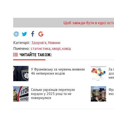
Щоб завжди бути в курсі ост
Категорії:
Здоров'я
,
Новини
Помічено:
статистика
,
хворі
,
ковід
ЧИТАЙТЕ ТАКОЖ:
У Франківську за червень виявили
За 
46 нетверезих водіїв
доз
неп
Скільки українців перетнули
Фра
кордон у 2025 році та не
екс
повернулися