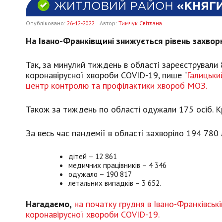
Опубліковано:
26-12-2022
Автор:
Тимчук Світлана
На Івано-Франківщині знижується рівень захвор
Так, за минулий тиждень в області зареєстрували 
коронавірусної хвороби COVID-19, пише "
Галицьки
центр контролю та профілактики хвороб МОЗ.
Також за тиждень по області одужали 175 осіб. Кр
За весь час пандемії в області захворіло 194 780
дітей – 12 861
медичних працівників – 4 346
одужало – 190 817
летальних випадків – 3 652.
Нагадаємо,
на початку грудня в Івано-Франківськ
коронавірусної хвороби COVID-19.