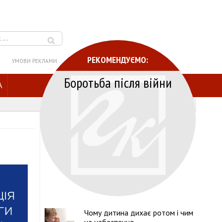
РЕКОМЕНДУЄМО:
УМОВИ РЕКЛАМИ
Боротьба після війни
A
Чому дитина дихає ротом і чим