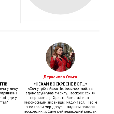
Деркачова Ольга
ІТІВ
«НЕХАЙ ВОСКРЕСНЕ БОГ…»
еча у дику
«Хоч у гріб зійшов Ти, Безсмертний, та
удрішими і
адову зруйнував ти силу, і воскрес єси як
світ, де у
переможець, Христе Боже, жінкам-
иття?
мироносицям звістивши: Радуйтеся, і Твоїм
апостолам мир даруєш, падшим подаєш
воскресіння». Саме цей великодній кондак