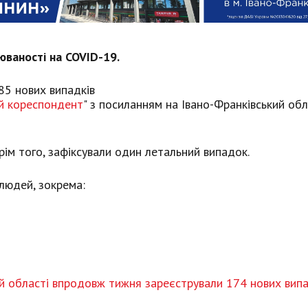
юваності на COVID-19.
85 нових випадків
й кореспондент
" з посиланням на Івано-Франківський об
ім того, зафіксували один летальний випадок.
 людей, зокрема:
ій області впродовж тижня зареєстрували 174 нових випа