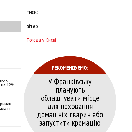
тиск:
вітер:
Погода у Києві
РЕКОМЕНДУЄМО:
У Франківську
ських
я на 12%
планують
облаштувати місце
для поховання
тримав
ала від
домашніх тварин або
запустити кремацію