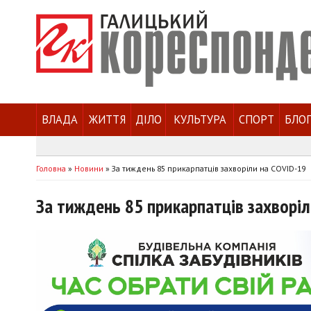
ВЛАДА
ЖИТТЯ
ДІЛО
КУЛЬТУРА
СПОРТ
БЛО
Головна
»
Новини
»
За тиждень 85 прикарпатців захворіли на COVID-19
За тиждень 85 прикарпатців захворіл