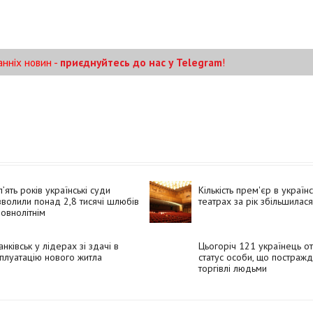
анніх новин -
приєднуйтесь до нас у Telegram
!
п’ять років українські суди
Кількість прем'єр в україн
волили понад 2,8 тисячі шлюбів
театрах за рік збільшилас
овнолітнім
нківськ у лідерах зі здачі в
Цьогоріч 121 українець о
плуатацію нового житла
статус особи, що постражд
торгівлі людьми