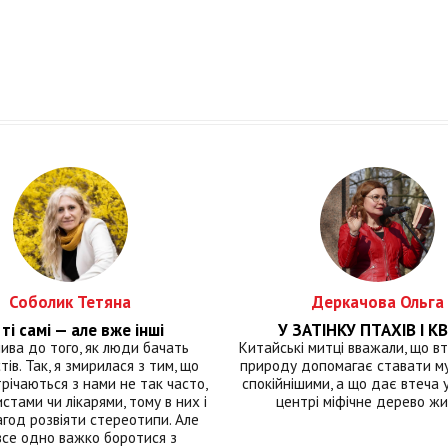
Соболик Тетяна
Деркачова Ольга
ті самі — але вже інші
У ЗАТІНКУ ПТАХІВ І КВ
лива до того, як люди бачать
Китайські митці вважали, що вт
тів. Так, я змирилася з тим, що
природу допомагає ставати м
річаються з нами не так часто,
спокійнішими, а що дає втеча у 
истами чи лікарями, тому в них і
центрі міфічне дерево ж
год розвіяти стереотипи. Але
все одно важко боротися з