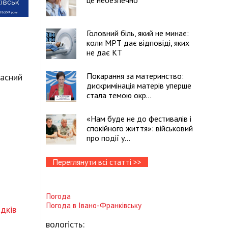
це небезпечно
Головний біль, який не минає:
коли МРТ дає відповіді, яких
не дає КТ
Покарання за материнство:
ласний
дискримінація матерів уперше
стала темою окр...
«Нам буде не до фестивалів і
спокійного життя»: військовий
про події у...
Переглянути всі статті >>
Погода
Погода в
Івано-Франківську
дків
вологість: