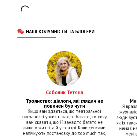
НАШІ КОЛУМНІСТИ ТА БЛОГЕРИ
Соболик Тетяна
Троянство: діалоги, які глядач не
Ми 
повинен був чути
Я враз
Якщо вам здається, що театральної
журналіс
награності у житті надто багато, то хочу
люди зуст
вам сказати, що її занадто багато не
як із такс
лише у житті, а й у театрі. Коли сенсами
немає на
напічкують постановку до too much так,
мені 