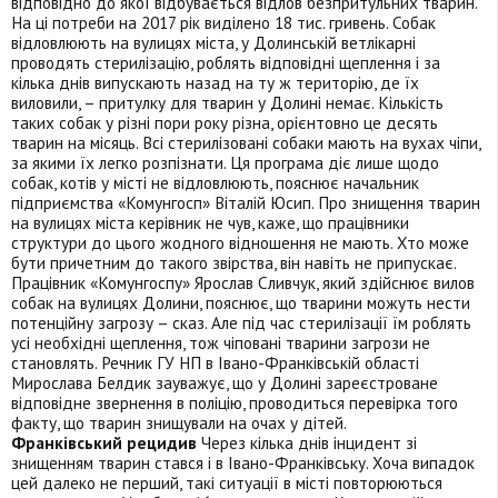
відповідно до якої відбувається відлов безпритульних тварин.
На ці потреби на 2017 рік виділено 18 тис. гривень. Собак
відловлюють на вулицях міста, у Долинській ветлікарні
проводять стерилізацію, роблять відповідні щеплення і за
кілька днів випускають назад на ту ж територію, де їх
виловили, – притулку для тварин у Долині немає. Кількість
таких собак у різні пори року різна, орієнтовно це десять
тварин на місяць. Всі стерилізовані собаки мають на вухах чіпи,
за якими їх легко розпізнати. Ця програма діє лише щодо
собак, котів у місті не відловлюють, пояснює начальник
підприємства «Комунгосп» Віталій Юсип. Про знищення тварин
на вулицях міста керівник не чув, каже, що працівники
структури до цього жодного відношення не мають. Хто може
бути причетним до такого звірства, він навіть не припускає.
Працівник «Комунгоспу» Ярослав Сливчук, який здійснює вилов
собак на вулицях Долини, пояснює, що тварини можуть нести
потенційну загрозу – сказ. Але під час стерилізації їм роблять
усі необхідні щеплення, тож чіповані тварини загрози не
становлять. Речник ГУ НП в Івано-Франківській області
Мирослава Белдик зауважує, що у Долині зареєстроване
відповідне звернення в поліцію, проводиться перевірка того
факту, що тварин знищували на очах у дітей.
Франківський рецидив
Через кілька днів інцидент зі
знищенням тварин стався і в Івано-Франківську. Хоча випадок
цей далеко не перший, такі ситуації в місті повторюються