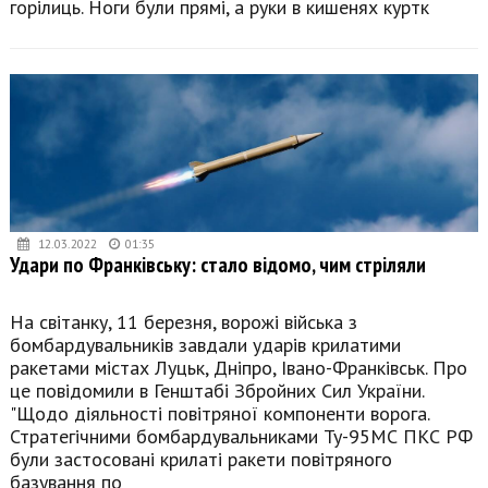
горілиць. Ноги були прямі, а руки в кишенях куртк
12.03.2022
01:35
Удари по Франківську: стало відомо, чим стріляли
На світанку, 11 березня, ворожі війська з
бомбардувальників завдали ударів крилатими
ракетами містах Луцьк, Дніпро, Івано-Франківськ. Про
це повідомили в Генштабі Збройних Сил України.
"Щодо діяльності повітряної компоненти ворога.
Стратегічними бомбардувальниками Ту-95МС ПКС РФ
були застосовані крилаті ракети повітряного
базування по