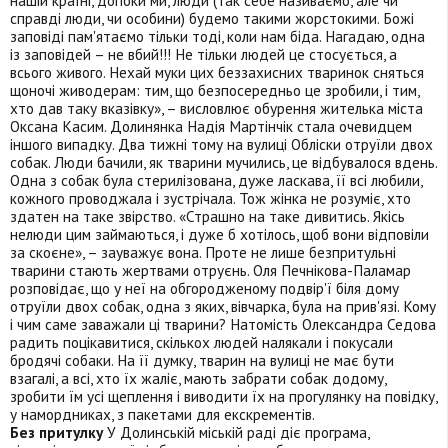
нашій країні, допоки ми, люди (так себе називаємо, але чи
справді люди, чи особини) будемо такими жорстокими. Божі
заповіді пам'ятаємо тільки тоді, коли нам біда. Нагадаю, одна
із заповідей – не вбий!!! Не тільки людей це стосується, а
всього живого. Нехай муки цих беззахисних тваринок сняться
щоночі живодерам: тим, що безпосередньо це зробили, і тим,
хто дав таку вказівку», – висловлює обурення жителька міста
Оксана Касим. Долинянка Надія Мартінчік стала очевидцем
іншого випадку. Два тижні тому на вулиці Обліски отруїли двох
собак. Люди бачили, як тварини мучились, це відбувалося вдень.
Одна з собак була стерилізована, дуже ласкава, її всі любили,
кожного проводжала і зустрічала. Тож жінка не розуміє, хто
здатен на таке звірство. «Страшно на таке дивитись. Якісь
нелюди цим займаються, і дуже б хотілось, щоб вони відповіли
за скоєне», – зауважує вона. Проте не лише безпритульні
тварини стають жертвами отруєнь. Оля Печнікова-Паламар
розповідає, що у неї на обгородженому подвір'ї біля дому
отруїли двох собак, одна з яких, вівчарка, була на прив'язі. Кому
і чим саме заважали ці тварини? Натомість Олександра Седова
радить поцікавитися, скількох людей налякали і покусали
бродячі собаки. На її думку, тварин на вулиці не має бути
взагалі, а всі, хто їх жаліє, мають забрати собак додому,
зробити їм усі щеплення і виводити їх на прогулянку на повідку,
у намордниках, з пакетами для екскрементів.
Без притулку
У Долинській міській раді діє програма,