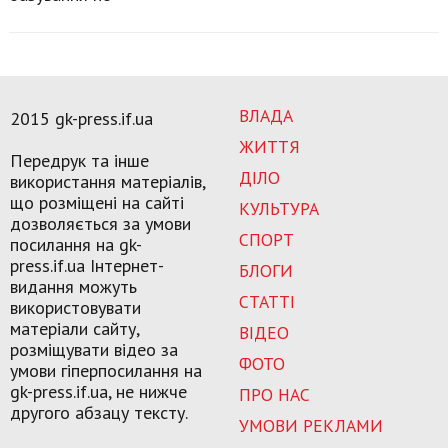
ВЛАДА
2015 gk-press.if.ua
ЖИТТЯ
Передрук та інше
ДІЛО
використання матеріалів,
що розміщені на сайті
КУЛЬТУРА
дозволяється за умови
СПОРТ
посилання на gk-
press.if.ua Інтернет-
БЛОГИ
видання можуть
СТАТТІ
використовувати
матеріали сайту,
ВІДЕО
розміщувати відео за
ФОТО
умови гіперпосилання на
gk-press.if.ua, не нижче
ПРО НАС
другого абзацу тексту.
УМОВИ РЕКЛАМИ