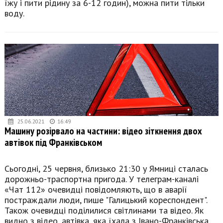
їжу і пити рідину за 6-12 годин), можна пити тільки
воду.
25.06.2021
16:49
Машину розірвало на частини: відео зіткнення двох
автівок під Франківськом
Сьогодні, 25 червня, близько 21:30 у Ямниці сталась
дорожньо-траспортна пригода. У телеграм-каналі
«Чат 112» очевидці повідомляють, що в аварії
постраждали люди, пише "Галицький кореспондент".
Також очевидці поділилися світлинами та відео. Як
видно з відео, автівка, яка їхала з Івано-Франківська,