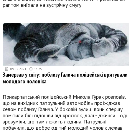
раптом виїхала на зустрічну смугу
09.02.2021
13:25
Замерзав у снігу: поблизу Галича поліцейські врятували
молодого чоловіка
Прикарпатський поліцейський Микола Гурак розповів,
що на вихідних патрульний автомобіль проїжджав
селом поблизу Галича. У боковій вулиці вони спершу
помітили білі підошви від кросівок, далі - джинси. Тоді
зрозуміли, що там лежить людина. Патрульні
побачили, що добре одітий молодий чоловік лежав