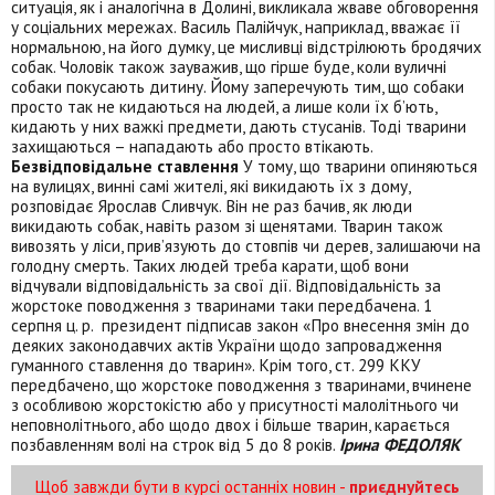
ситуація, як і аналогічна в Долині, викликала жваве обговорення
у соціальних мережах. Василь Палійчук, наприклад, вважає її
нормальною, на його думку, це мисливці відстрілюють бродячих
собак. Чоловік також зауважив, що гірше буде, коли вуличні
собаки покусають дитину. Йому заперечують тим, що собаки
просто так не кидаються на людей, а лише коли їх б’ють,
кидають у них важкі предмети, дають стусанів. Тоді тварини
захищаються – нападають або просто втікають.
Безвідповідальне ставлення
У тому, що тварини опиняються
на вулицях, винні самі жителі, які викидають їх з дому,
розповідає Ярослав Сливчук. Він не раз бачив, як люди
викидають собак, навіть разом зі щенятами. Тварин також
вивозять у ліси, прив’язують до стовпів чи дерев, залишаючи на
голодну смерть. Таких людей треба карати, щоб вони
відчували відповідальність за свої дії. Відповідальність за
жорстоке поводження з тваринами таки передбачена. 1
серпня ц. р. президент підписав закон «Про внесення змін до
деяких законодавчих актів України щодо запровадження
гуманного ставлення до тварин». Крім того, ст. 299 ККУ
передбачено, що жорстоке поводження з тваринами, вчинене
з особливою жорстокістю або у присутності малолітнього чи
неповнолітнього, або щодо двох і більше тварин, карається
позбавленням волі на строк від 5 до 8 років.
Ірина ФЕДОЛЯК
Щоб завжди бути в курсі останніх новин -
приєднуйтесь