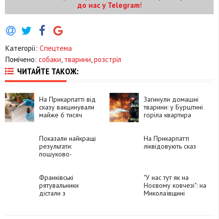
до нас у Telegram
!
Категорії:
Спецтема
Помічено:
собаки
,
тварини
,
розстріл
ЧИТАЙТЕ ТАКОЖ:
На Прикарпатті від
Загинули домашні
сказу вакцинували
тварини: у Бурштині
майже 6 тисяч
горіла квартира
тварин
Показали найкращі
На Прикарпатті
результати:
ліквідовують сказ
пошуково-
рятувальні собаки з
Прикарпаття
пройшли щорічну
Франківські
"У нас тут як на
атестацію
рятувальники
Ноєвому ковчезі": на
дістали з
Миколаївщині
каналізаційної ями
притулок рятує
двох маленьких
коней
котиків (ВІДЕО)