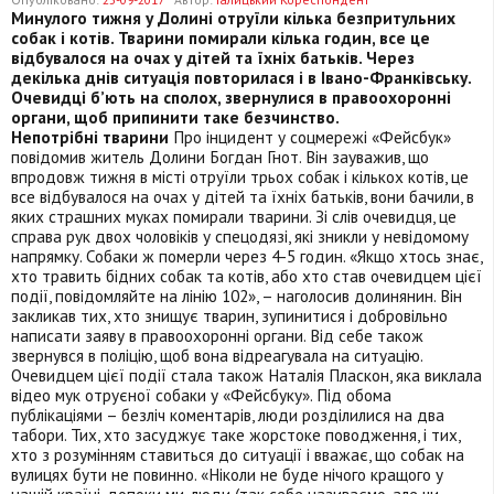
Минулого тижня у Долині отруїли кілька безпритульних
собак і котів. Тварини помирали кілька годин, все це
відбувалося на очах у дітей та їхніх батьків. Через
декілька днів ситуація повторилася і в Івано-Франківську.
Очевидці б’ють на сполох, звернулися в правоохоронні
органи, щоб припинити таке безчинство.
Непотрібні тварини
Про інцидент у соцмережі «Фейсбук»
повідомив житель Долини Богдан Гнот. Він зауважив, що
впродовж тижня в місті отруїли трьох собак і кількох котів, це
все відбувалося на очах у дітей та їхніх батьків, вони бачили, в
яких страшних муках помирали тварини. Зі слів очевидця, це
справа рук двох чоловіків у спецодязі, які зникли у невідомому
напрямку. Собаки ж померли через 4-5 годин. «Якщо хтось знає,
хто травить бідних собак та котів, або хто став очевидцем цієї
події, повідомляйте на лінію 102», – наголосив долинянин. Він
закликав тих, хто знищує тварин, зупинитися і добровільно
написати заяву в правоохоронні органи. Від себе також
звернувся в поліцію, щоб вона відреагувала на ситуацію.
Очевидцем цієї події стала також Наталія Пласкон, яка виклала
відео мук отруєної собаки у «Фейсбуку». Під обома
публікаціями – безліч коментарів, люди розділилися на два
табори. Тих, хто засуджує таке жорстоке поводження, і тих,
хто з розумінням ставиться до ситуації і вважає, що собак на
вулицях бути не повинно. «Ніколи не буде нічого кращого у