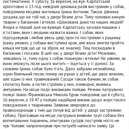
систематично. У суботу, 16 вересня, на вул. Карпатській
орієнтовно о 13 год. невідомі декілька разів вистрілили у собак,
повідомила місцева жителька Ірина Антоняк. Також дівчина
додала, що на той час у дворі бігали діти. Тому чоловіки кинули
тварин у багажник і втекли. «Шокована дикістю наших людей!
Вчора о першій дня на вулицю Карпатську заїхала машина з
істотами, яких і людьми назвати важко. І собак, яких
підгодовував і любив увесь двір, просто постріляли з рушниці
(кажу умовно, у собаки виступила кров, але вона змогла пройти
кілька метрів, що це за зброя, не знаємо). Тіла поскидали в
багажник і поїхали. В цей час у дворі бігали діти! Можливо,
злякались їх, тому одну з собак покинули і втекли! Не уявляю, як
вони зможуть після цього жити!» – йдеться у її дописі. За
словами Ірини, собак було п’ять. Двох забрали незнайомці,
один біленький песик помер на руках у дітей, ще двоє вижили,
але один із них травмований. Сусіди також бачили, як собак
спочатку били, а потім стріляли у них, очевидно, якимись
ампулами. На місце події викликали поліцію. Речник патрульної
поліції Івано-Франківська Микола Гурак повідомив, що в суботу,
16 вересня, о 19.47 у поліцію надійшов виклик щодо жорстокого
поводження з тваринами. Заявник звернувся до
правоохоронців з тим, що почув від дітей: у дворі застрелили
собаку. Приїхавши на місце, патрульні виявили труп собаки без
вогнепальних поранень, опитували сусідів, пострілів ніхто не
чув. Чоловік запропонував при потребі написати заяву. Ця