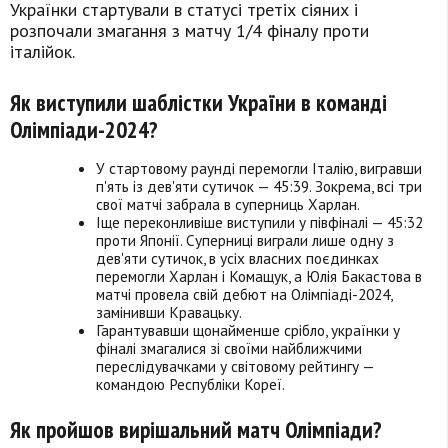
Українки стартували в статусі третіх сіяних і
розпочали змагання з матчу 1/4 фіналу проти
італійок.
Як виступили шаблістки України в команді
Олімпіади-2024?
У стартовому раунді перемогли Італію, вигравши
п'ять із дев'яти сутичок — 45:39. Зокрема, всі три
свої матчі забрала в суперниць Харлан.
Іще переконливіше виступили у півфіналі — 45:32
проти Японії. Суперниці виграли лише одну з
дев'яти сутичок, в усіх власних поєдинках
перемогли Харлан і Комащук, а Юлія Бакастова в
матчі провела свій дебют на Олімпіаді-2024,
замінивши Кравацьку.
Гарантувавши щонайменше срібло, українки у
фіналі змагалися зі своїми найближчими
переслідувачками у світовому рейтингу —
командою Республіки Кореї.
Як пройшов вирішальний матч Олімпіади?