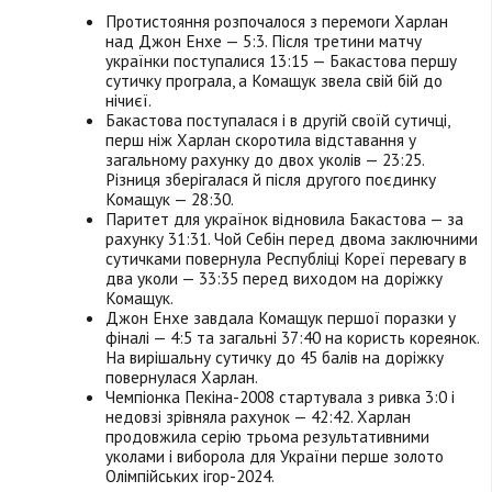
Протистояння розпочалося з перемоги Харлан
над Джон Енхе — 5:3. Після третини матчу
українки поступалися 13:15 — Бакастова першу
сутичку програла, а Комащук звела свій бій до
нічиєї.
Бакастова поступалася і в другій своїй сутичці,
перш ніж Харлан скоротила відставання у
загальному рахунку до двох уколів — 23:25.
Різниця зберігалася й після другого поєдинку
Комащук — 28:30.
Паритет для українок відновила Бакастова — за
рахунку 31:31. Чой Себін перед двома заключними
сутичками повернула Республіці Кореї перевагу в
два уколи — 33:35 перед виходом на доріжку
Комащук.
Джон Енхе завдала Комащук першої поразки у
фіналі — 4:5 та загальні 37:40 на користь кореянок.
На вирішальну сутичку до 45 балів на доріжку
повернулася Харлан.
Чемпіонка Пекіна-2008 стартувала з ривка 3:0 і
недовзі зрівняла рахунок — 42:42. Харлан
продовжила серію трьома результативними
уколами і виборола для України перше золото
Олімпійських ігор-2024.