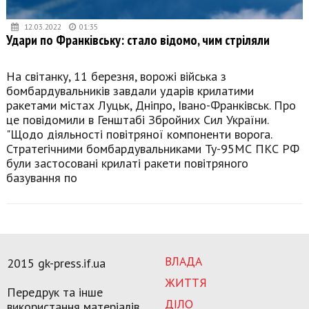
12.03.2022
01:35
Удари по Франківську: стало відомо, чим стріляли
На світанку, 11 березня, ворожі війська з
бомбардувальників завдали ударів крилатими
ракетами містах Луцьк, Дніпро, Івано-Франківськ. Про
це повідомили в Генштабі Збройних Сил України.
"Щодо діяльності повітряної компоненти ворога.
Стратегічними бомбардувальниками Ту-95МС ПКС РФ
були застосовані крилаті ракети повітряного
базування по
ВЛАДА
2015 gk-press.if.ua
ЖИТТЯ
Передрук та інше
ДІЛО
використання матеріалів,