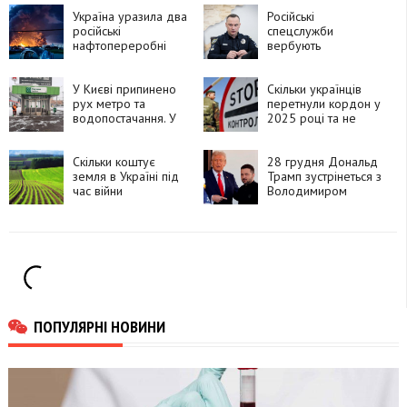
Україна уразила два
Російські
російські
спецслужби
нафтопереробні
вербують
заводи
неповнолітніх для
злочинів проти
У Києві припинено
військових
Скільки українців
рух метро та
перетнули кордон у
водопостачання. У
2025 році та не
деяких регіонах
повернулися
України
запроваджено
Скільки коштує
28 грудня Дональд
аварійні
земля в Україні під
Трамп зустрінеться з
відключення
час війни
Володимиром
електроенергії
Зеленським, – Axios
ПОПУЛЯРНІ НОВИНИ