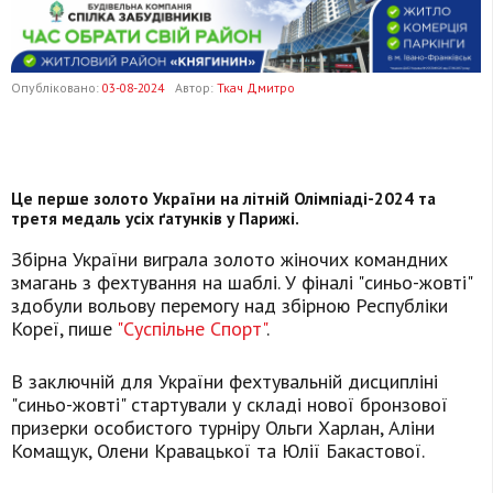
Опубліковано:
03-08-2024
Автор:
Ткач Дмитро
Це перше золото України на літній Олімпіаді-2024 та
третя медаль усіх ґатунків у Парижі.
Збірна України виграла золото жіночих командних
змагань з фехтування на шаблі. У фіналі "синьо-жовті"
здобули вольову перемогу над збірною Республіки
Кореї, пише
"Суспільне Спорт"
.
В заключній для України фехтувальній дисципліні
"синьо-жовті" стартували у складі нової бронзової
призерки особистого турніру Ольги Харлан, Аліни
Комащук, Олени Кравацької та Юлії Бакастової.