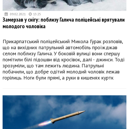
09.02.2021
13:25
Замерзав у снігу: поблизу Галича поліцейські врятували
молодого чоловіка
Прикарпатський поліцейський Микола Гурак розповів,
що на вихідних патрульний автомобіль проїжджав
селом поблизу Галича. У боковій вулиці вони спершу
помітили білі підошви від кросівок, далі - джинси. Тоді
зрозуміли, що там лежить людина. Патрульні
побачили, що добре одітий молодий чоловік лежав
горілиць. Ноги були прямі, а руки в кишенях куртк