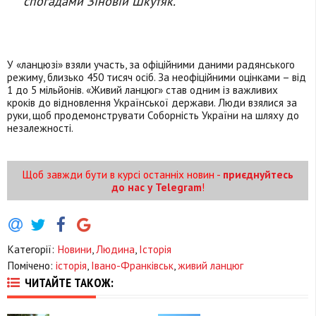
спогадами Зіновій Шкутяк.
У «ланцюзі» взяли участь, за офіційними даними радянського
режиму, близько 450 тисяч осіб. За неофіційними оцінками – від
1 до 5 мільйонів. «Живий ланцюг» став одним із важливих
кроків до відновлення Української держави. Люди взялися за
руки, щоб продемонструвати Соборність України на шляху до
незалежності.
Щоб завжди бути в курсі останніх новин -
приєднуйтесь
до нас у Telegram
!
Категорії:
Новини
,
Людина
,
Історія
Помічено:
історія
,
Івано-Франківськ
,
живий ланцюг
ЧИТАЙТЕ ТАКОЖ: