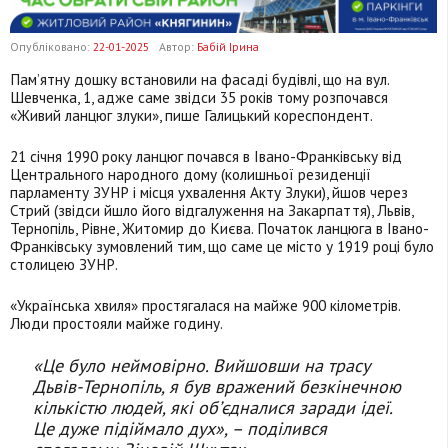
Опубліковано:
22-01-2025
Автор:
Бабій Ірина
Памʼятну дошку встановили на фасаді будівлі, що на вул.
Шевченка, 1, адже саме звідси 35 років тому розпочався
«Живий ланцюг злуки», пише Галицький кореспондент.
21 січня 1990 року ланцюг почався в Івано-Франківську від
Центрального народного дому (колишньої резиденції
парламенту ЗУНР і місця ухвалення Акту Злуки), йшов через
Стрий (звідси йшло його відгалуження на Закарпаття), Львів,
Тернопіль, Рівне, Житомир до Києва. Початок ланцюга в Івано-
Франківську зумовлений тим, що саме це місто у 1919 році було
столицею ЗУНР.
«Українська хвиля» простягалася на майже 900 кілометрів.
Люди простояли майже годину.
«Це було неймовірно. Вийшовши на трасу
Дьвів-Тернопіль, я був вражений безкінечною
кількістю людей, які обʼєдналися заради ідеї.
Це дуже підіймало дух», – поділився