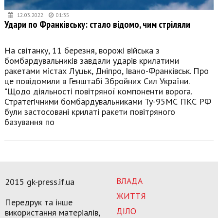
12.03.2022
01:35
Удари по Франківську: стало відомо, чим стріляли
На світанку, 11 березня, ворожі війська з
бомбардувальників завдали ударів крилатими
ракетами містах Луцьк, Дніпро, Івано-Франківськ. Про
це повідомили в Генштабі Збройних Сил України.
"Щодо діяльності повітряної компоненти ворога.
Стратегічними бомбардувальниками Ту-95МС ПКС РФ
були застосовані крилаті ракети повітряного
базування по
ВЛАДА
2015 gk-press.if.ua
ЖИТТЯ
Передрук та інше
ДІЛО
використання матеріалів,