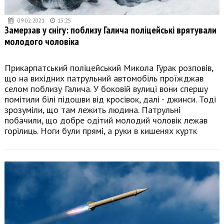
09.02.2021
13:25
Замерзав у снігу: поблизу Галича поліцейські врятували
молодого чоловіка
Прикарпатський поліцейський Микола Гурак розповів,
що на вихідних патрульний автомобіль проїжджав
селом поблизу Галича. У боковій вулиці вони спершу
помітили білі підошви від кросівок, далі - джинси. Тоді
зрозуміли, що там лежить людина. Патрульні
побачили, що добре одітий молодий чоловік лежав
горілиць. Ноги були прямі, а руки в кишенях куртк