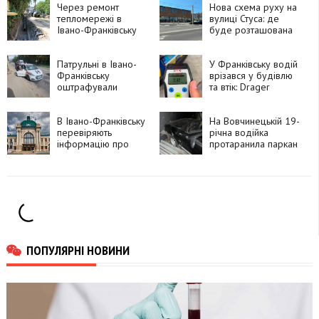
Через ремонт
Нова схема руху на
тепломережі в
вулиці Стуса: де
Івано-Франківську
буде розташована
перекрили частину
автобусна зупинка
дороги
Патрульні в Івано-
У Франківську водій
Франківську
врізався у будівлю
оштрафували
та втік: Drager
інструктора, який
показав 2,42
проводив практичне
проміле
навчання без
В Івано-Франківську
На Вовчинецькій 19-
належного
перевіряють
річна водійка
документа
інформацію про
протаранила паркан
можливе
замінування
залізничного
вокзалу
ПОПУЛЯРНІ НОВИНИ