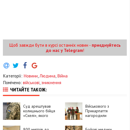
Щоб завжди бути в курсі останніх новин -
приєднуйтесь
до нас у Telegram
!
Категорії:
Новини
,
Людина
,
Війна
Помічено:
військові
,
зникнення
ЧИТАЙТЕ ТАКОЖ:
Суд арештував
Військового з
колишнього бійця
Прикарпаття
«Скелі», якого
нагородили
підозрюють у
відзнакою «За
побитті капелана та
незламність»
офіцера
800 метрів до
Бойові медики