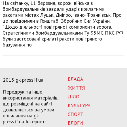
На світанку, 11 березня, ворожі війська з
бомбардувальників завдали ударів крилатими
ракетами містах Луцьк, Дніпро, Івано-Франківськ. Про
це повідомили в Генштабі Збройних Сил України.
"Щодо діяльності повітряної компоненти ворога.
Стратегічними бомбардувальниками Ту-95МС ПКС РФ
були застосовані крилаті ракети повітряного
базування по
ВЛАДА
2015 gk-press.if.ua
ЖИТТЯ
Передрук та інше
ДІЛО
використання матеріалів,
що розміщені на сайті
КУЛЬТУРА
дозволяється за умови
СПОРТ
посилання на gk-
press.if.ua Інтернет-
БЛОГИ