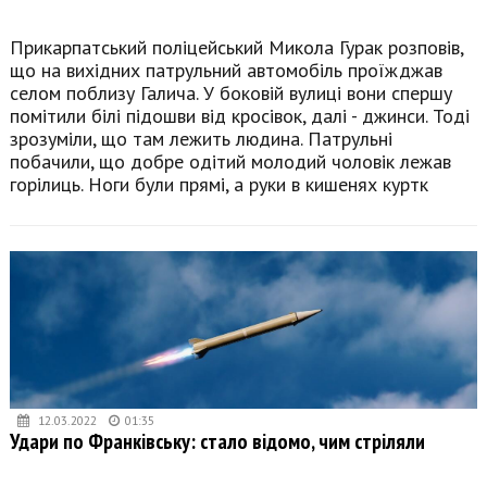
Прикарпатський поліцейський Микола Гурак розповів,
що на вихідних патрульний автомобіль проїжджав
селом поблизу Галича. У боковій вулиці вони спершу
помітили білі підошви від кросівок, далі - джинси. Тоді
зрозуміли, що там лежить людина. Патрульні
побачили, що добре одітий молодий чоловік лежав
горілиць. Ноги були прямі, а руки в кишенях куртк
12.03.2022
01:35
Удари по Франківську: стало відомо, чим стріляли