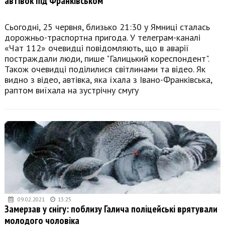
автівок під Франківськом
Сьогодні, 25 червня, близько 21:30 у Ямниці сталась
дорожньо-траспортна пригода. У телеграм-каналі
«Чат 112» очевидці повідомляють, що в аварії
постраждали люди, пише "Галицький кореспондент".
Також очевидці поділилися світлинами та відео. Як
видно з відео, автівка, яка їхала з Івано-Франківська,
раптом виїхала на зустрічну смугу
09.02.2021
13:25
Замерзав у снігу: поблизу Галича поліцейські врятували
молодого чоловіка