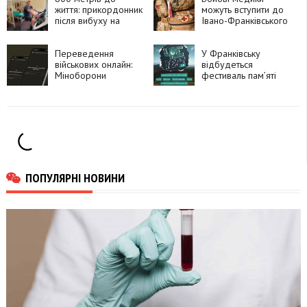
життя: прикордонник
можуть вступити до
після вибуху на
Івано-Франківського
роздробленій п’яті
медуніверситету
пробіг 800 метрів
без НМТ
Переведення
У Франківську
військових онлайн:
відбудеться
Міноборони
фестиваль пам’яті
запустило пілотний
Андрія Чепіля
проєкт через
«Армія+»
ПОПУЛЯРНІ НОВИНИ