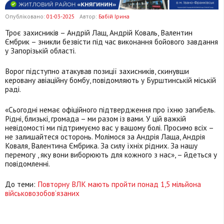
Опубліковано:
01-03-2025
Автор:
Бабій Ірина
Троє захисників – Андрій Лащ, Андрій Коваль, Валентин
Ємбрик – зникли безвісти під час виконання бойового завдання
у Запорізькій області.
Ворог підступно атакував позиції захисників, скинувши
керовану авіаційну бомбу, повідомляють у Бурштинській міській
раді.
«Сьогодні немає офіційного підтвердження про їхню загибель.
Рідні, близькі, громада – ми разом із вами. У цій важкій
невідомості ми підтримуємо вас у вашому болі. Просимо всіх –
не залишайтеся осторонь. Молімося за Андрія Лаща, Андрія
Коваля, Валентина Ємбрика. За силу їхніх рідних. За нашу
перемогу , яку вони виборюють для кожного з нас», – йдеться у
повідомленні.
До теми:
Повторну ВЛК мають пройти понад 1,5 мільйона
військовозобов’язаних