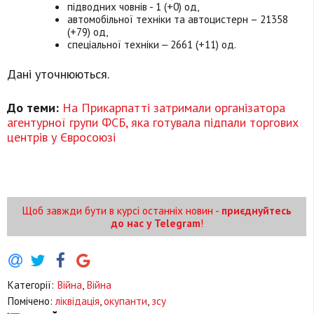
підводних човнів - 1 (+0) од,
автомобільної техніки та автоцистерн – 21358
(+79) од,
спеціальної техніки ‒ 2661 (+11) од.
Дані уточнюються.
До теми:
На Прикарпатті затримали організатора
агентурної групи ФСБ, яка готувала підпали торгових
центрів у Євросоюзі
Щоб завжди бути в курсі останніх новин -
приєднуйтесь
до нас у Telegram
!
Категорії:
Війна
,
Війна
Помічено:
ліквідація
,
окупанти
,
зсу