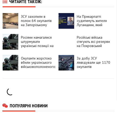
ЧИТАЙТЕ ТАКОЖ:
ЗСУ захопили в
На Прикарпатті
полон 64 окупантів
судитимуть жителя
на Запорізькому
Луганщини, який
напрямку
допомагав
окупантам
Росіяни намагалися
Російські війська
штурмувати
стягують всі резерви
українські позиції на
на Покровський
мотоциклах
напрямок — 59-та
бригада
Окупанти жорстоко
За добу ЗСУ
вбили українського
ліквідували ще 1170
військовополоненого:
окупантів
Лубінець терміново
звернувся до ООН
ПОПУЛЯРНІ НОВИНИ