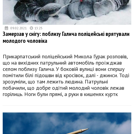
09.02.2021
13:25
Замерзав у снігу: поблизу Галича поліцейські врятували
молодого чоловіка
Прикарпатський поліцейський Микола Гурак розповів,
що на вихідних патрульний автомобіль проїжджав
селом поблизу Галича. У боковій вулиці вони спершу
помітили білі підошви від кросівок, далі - джинси. Тоді
зрозуміли, що там лежить людина. Патрульні
побачили, що добре одітий молодий чоловік лежав
горілиць. Ноги були прямі, а руки в кишенях куртк