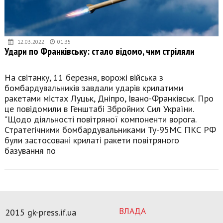
12.03.2022
01:35
Удари по Франківську: стало відомо, чим стріляли
На світанку, 11 березня, ворожі війська з
бомбардувальників завдали ударів крилатими
ракетами містах Луцьк, Дніпро, Івано-Франківськ. Про
це повідомили в Генштабі Збройних Сил України.
"Щодо діяльності повітряної компоненти ворога.
Стратегічними бомбардувальниками Ту-95МС ПКС РФ
були застосовані крилаті ракети повітряного
базування по
ВЛАДА
2015 gk-press.if.ua