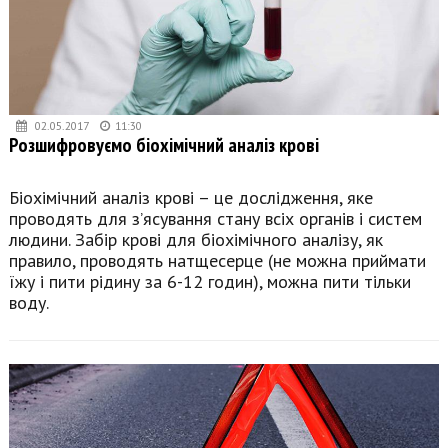
02.05.2017
11:30
Розшифровуємо біохімічний аналіз крові
Біохімічний аналіз крові – це дослідження, яке
проводять для з’ясування стану всіх органів і систем
людини. Забір крові для біохімічного аналізу, як
правило, проводять натщесерце (не можна приймати
їжу і пити рідину за 6-12 годин), можна пити тільки
воду.