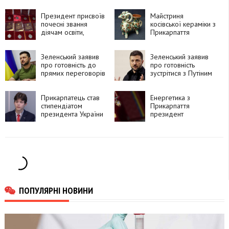
Президент присвоїв
Майстриня
почесні звання
косівської кераміки з
діячам освіти,
Прикарпаття
медицини та
отримала довічну
культури
стипендію
Прикарпаття
Зеленський заявив
Президента
Зеленський заявив
про готовність до
про готовність
прямих переговорів
зустрітися з Путіним
із Путіним
Прикарпатець став
Енергетика з
стипендіатом
Прикарпаття
президента України
президент
відзначив орденом
«За заслуги» ІІІ
ступеня
ПОПУЛЯРНІ НОВИНИ