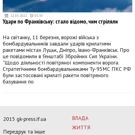
12.03.2022
01:35
Удари по Франківську: стало відомо, чим стріляли
На світанку, 11 березня, ворожі війська з
бомбардувальників завдали ударів крилатими
ракетами містах Луцьк, Дніпро, Івано-Франківськ. Про
це повідомили в Генштабі Збройних Сил України.
"Щодо діяльності повітряної компоненти ворога.
Стратегічними бомбардувальниками Ту-95МС ПКС РФ
були застосовані крилаті ракети повітряного
базування по
ВЛАДА
2015 gk-press.if.ua
ЖИТТЯ
Передрук та інше