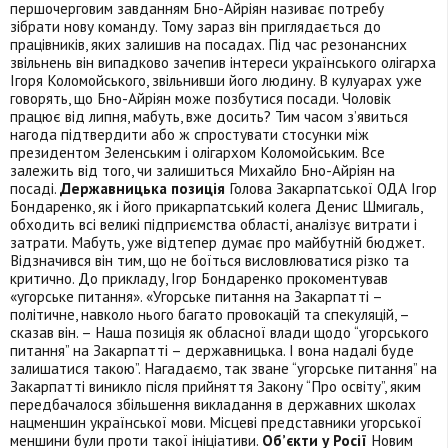
першочерговим завданням Бно-Айріян називає потребу
зібрати нову команду. Тому зараз він приглядається до
працівників, яких залишив на посадах. Під час резонансних
звільнень він випадково зачепив інтереси українського олігарха
Ігоря Коломойського, звільнивши його людину. В кулуарах уже
говорять, що Бно-Айріян може позбутися посади. Чоловік
працює від липня, мабуть, вже досить? Тим часом з’явиться
нагода підтвердити або ж спростувати стосунки між
президентом Зеленським і олігархом Коломойським. Все
залежить від того, чи залишиться Михайло Бно-Айріян на
посаді.
Державницька позиція
Голова Закарпатської ОДА Ігор
Бондаренко, як і його прикарпатський колега Денис Шмигаль,
обходить всі великі підприємства області, аналізує витрати і
затрати. Мабуть, уже відтепер думає про майбутній бюджет.
Відзначився він тим, що не боїться висловлюватися різко та
критично. До прикладу, Ігор Бондаренко прокоментував
«угорське питання». «Угорське питання на Закарпатті –
політичне, навколо нього багато провокацій та спекуляцій, –
сказав він. – Наша позиція як обласної влади щодо “угорського
питання” на Закарпатті – державницька. І вона надалі буде
залишатися такою”. Нагадаємо, так зване “угорське питання” на
Закарпатті виникло після прийняття Закону “Про освіту”, яким
передбачалося збільшення викладання в державних школах
нацменшин української мови. Місцеві представники угорської
меншини були проти такої ініціативи.
Об’єкти у Росії
Новим