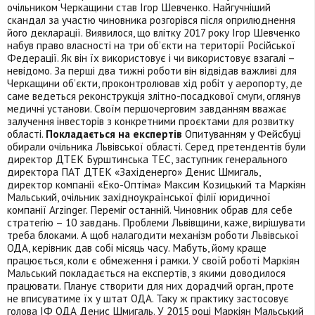
очільником Черкащини став Ігор Шевченко. Найгучніший
скандал за участю чиновника розгорівся після оприлюднення
його декларації. Виявилося, що влітку 2017 року Ігор Шевченко
набув право власності на три об’єкти на території Російської
Федерації. Як він їх використовує і чи використовує взагалі –
невідомо. За перші два тижні роботи він відвідав важливі для
Черкащини об’єкти, проконтролював хід робіт у аеропорту, де
саме ведеться реконструкція злітно-посадкової смуги, оглянув
медичні установи. Своїм першочерговим завданням вважає
залучення інвесторів з конкретними проєктами для розвитку
області.
Покладається на експертів
Опитуванням у Фейсбуці
обирали очільника Львівської області. Серед претендентів були
директор ДТЕК Бурштинська ТЕС, заступник генерального
директора ПАТ ДТЕК «Західенерго» Денис Шмигаль,
директор компанії «Еко-Оптіма» Максим Козицький та Маркіян
Мальський, очільник західноукраїнської філії юридичної
компанії Arzinger. Переміг останній. Чиновник обрав для себе
стратегію – 10 завдань. Проблеми Львівщини, каже, вирішувати
треба блоками. А щоб налагодити механізм роботи Львівської
ОДА, керівник дав собі місяць часу. Мабуть, йому краще
працюється, коли є обмеження і рамки. У своїй роботі Маркіян
Мальський покладається на експертів, з якими доводилося
працювати. Планує створити для них дорадчий орган, проте
не вписуватиме їх у штат ОДА. Таку ж практику застосовує
голова ІФ ОДА Денис Шмигаль. У 2015 році Маркіян Мальський