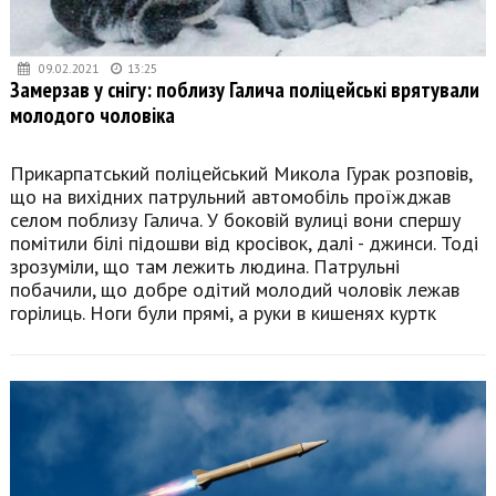
09.02.2021
13:25
Замерзав у снігу: поблизу Галича поліцейські врятували
молодого чоловіка
Прикарпатський поліцейський Микола Гурак розповів,
що на вихідних патрульний автомобіль проїжджав
селом поблизу Галича. У боковій вулиці вони спершу
помітили білі підошви від кросівок, далі - джинси. Тоді
зрозуміли, що там лежить людина. Патрульні
побачили, що добре одітий молодий чоловік лежав
горілиць. Ноги були прямі, а руки в кишенях куртк