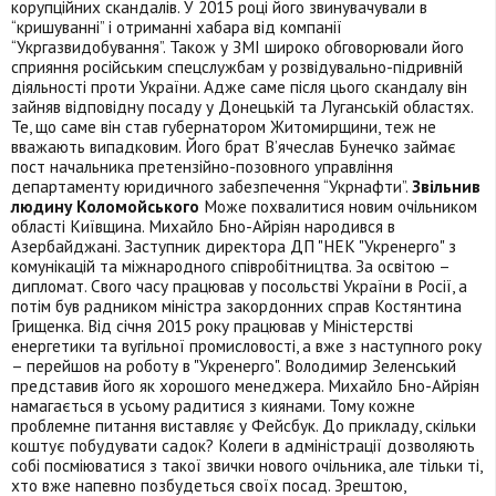
корупційних скандалів. У 2015 році його звинувачували в
“кришуванні” і отриманні хабара від компанії
“Укргазвидобування”. Також у ЗМІ широко обговорювали його
сприяння російським спецслужбам у розвідувально-підривній
діяльності проти України. Адже саме після цього скандалу він
зайняв відповідну посаду у Донецькій та Луганській областях.
Те, що саме він став губернатором Житомирщини, теж не
вважають випадковим. Його брат В’ячеслав Бунечко займає
пост начальника претензійно-позовного управління
департаменту юридичного забезпечення “Укрнафти”.
Звільнив
людину Коломойського
Може похвалитися новим очільником
області Київщина. Михайло Бно-Айріян народився в
Азербайджані. Заступник директора ДП "НЕК "Укренерго" з
комунікацій та міжнародного співробітництва. За освітою –
дипломат. Свого часу працював у посольстві України в Росії, а
потім був радником міністра закордонних справ Костянтина
Грищенка. Від січня 2015 року працював у Міністерстві
енергетики та вугільної промисловості, а вже з наступного року
– перейшов на роботу в "Укренерго". Володимир Зеленський
представив його як хорошого менеджера. Михайло Бно-Айріян
намагається в усьому радитися з киянами. Тому кожне
проблемне питання виставляє у Фейсбук. До прикладу, скільки
коштує побудувати садок? Колеги в адміністрації дозволяють
собі посміюватися з такої звички нового очільника, але тільки ті,
хто вже напевно позбудеться своїх посад. Зрештою,