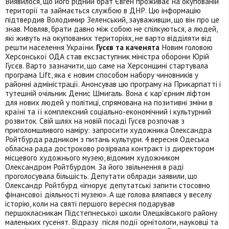
Виявилося, що його рідний брат Євген проживає на окупованій
території та займається службою в ДНР. Цю інформацію
підтвердив Володимир Зеленський, зауваживши, що він про це
знав. Мовляв, брати давно між собою не спілкуються, а людей,
які живуть на окупованих територіях, не варто відділяти від
решти населення України.
Гусєв та каченята
Новим головою
Херсонської ОДА став ексзаступник міністра оборони Юрій
Гусєв. Варто зазначити, що саме на Херсонщині стартувала
програма Lift, яка є новим способом набору чиновників у
районні адміністрації. Анонсував цю програму на Прикарпатті і
тутешній очільник Денис Шмигаль. Вона є кар’єрним ліфтом
для нових людей у політиці, спрямована на позитивні зміни в
країні та її комплексний соціально-економічний і культурний
розвиток. Свій шлях на новій посаді Гусєв розпочав з
приголомшливого наміру: запросити художника Олександра
Ройтбурда радником з питань культури. 4 вересня Одеська
обласна рада достроково розірвала контракт із директором
місцевого художнього музею, відомим художником
Олександром Ройтбурдом. За його звільнення в раді
проголосувала більшість. Депутати облради заявили, що
Олександр Ройтбурд «ігнорує депутатські запити стосовно
фінансової діяльності музею». А ще голова вляпався у веселу
історію, коли на святі першого вересня подарував
першокласникам Підстепнеської школи Олешківського району
маленьких гусенят. Відразу після події орнітологи, науковці та