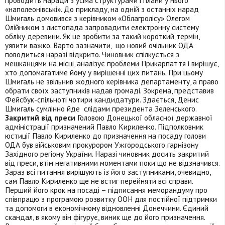
проводить наради з усіма структурами і плани у нього
«наполеонівські». До прикладу, на одній з останніх нарад
Шмигаль домовився з керівником «Облагролісу» Олегом
Олійником з листопада запровадити електронну систему
обліку деревини. Як це зробити за такий короткий термін,
уявити важко. Варто зазначити, що новий очільник ОДА
поводиться наразі відкрито. Чиновник спілкується з
мешканцями на місці, аналізує проблеми Прикарпаття і вирішує,
хто допомагатиме йому у вирішенні цих питань. При цьому
Шмигаль не звільнив жодного керівника департаменту, а право
обрати своїх заступників надав громаді. Зокрема, представив
Фейсбук-спільноті чотири кандидатури. Здається, Денис
Шмигаль сумлінно йде слідами президента Зеленського.
Закритий від преси
Головою Донецької обласної державної
адміністрації призначений Павло Кириленко. Підполковник
юстиції Павло Кириленко до призначення на посаду голови
ОДА був військовим прокурором Ужгородського гарнізону
Західного регіону України. Наразі чиновник досить закритий
від преси, втім негативними моментами поки що не відзначився.
Зараз всі питання вирішують із його заступниками, очевидно,
сам Павло Кириленко ще не встиг перейняти всі справи.
Перший його крок на посаді – підписання меморандуму про
співпрацю з програмою розвитку ООН для постійної підтримки
та допомоги в економічному відновленні Донеччини. Єдиний
скандал, в якому він фігурує, виник ще до його призначення.