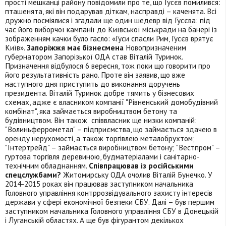
прості мешканці району повідомили про те, що Гусєв помилився:
пташенята, які він подарував діткам, насправді – каченята. Всі
дружно посміялися і згадали ще один шедевр від Гусєва: під
час його виборчої кампанії до Київської міськради на банері із
зображенням качки було гасло: «Гуси спасли Рим, Гусєв врятує
Київ».
Запоріжжя має бізнесмена
Новопризначеним
губернатором Запорізької ОДА став Віталій Туринок.
Призначення відбулося 6 вересня, тож поки що говорити про
його результативність рано. Проте він заявив, що вже
наступного дня приступить до виконання доручень
президента. Віталій Туринок добре тямить у бізнесових
схемах, адже є власником компанії "Рівненський домобудівний
комбінат", яка займається виробництвом бетону та
будівництвом. Він також співвласник ще низки компаній:
"Волиньферрометал" – підприємства, що займається здачею в
оренду нерухомості, а також торгівлею металобрухтом;
"Інтертрейд" – займається виробництвом бетону; "Вестпром" –
гуртова торгівля деревиною, будматеріалами і санітарно-
технічним обладнанням.
Співпрацював із російськими
спецслужбами?
Житомирську ОДА очолив Віталій Бунечко. У
2014-2015 роках він працював заступником начальника
Головного управління контррозвідувального захисту інтересів
держави у сфері економічної безпеки СБУ. Далі – був першим
заступником начальника Головного управління СБУ в Донецькій
і Луганській областях. А ще був фігурантом декількох