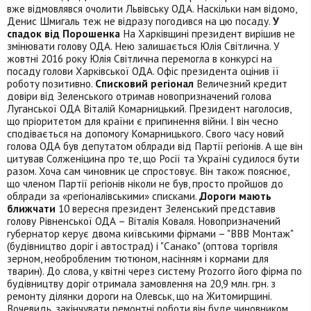
вже відмовлявся очолити Львівську ОДА. Наскільки нам відомо,
Денис Шмигаль теж не відразу погодився на цю посаду.
У
спадок від Порошенка
На Харківщині президент вирішив не
змінювати голову ОДА. Нею залишається Юлія Світлична. У
жовтні 2016 року Юлія Світлична перемогла в конкурсі на
посаду голови Харківської ОДА. Офіс президента оцінив її
роботу позитивно.
Списковий регіонал
Величезний кредит
довіри від Зеленського отримав новопризначений голова
Луганської ОДА Віталій Комарницький. Президент наголосив,
що пріоритетом для країни є припинення війни. І він чесно
сподівається на допомогу Комарницького. Свого часу новий
голова ОДА був депутатом облради від Партії регіонів. А ще він
цитував Солженіцина про те, що Росії та Україні судилося бути
разом. Хоча сам чиновник це спростовує. Він також пояснює,
що членом Партії регіонів ніколи не був, просто пройшов до
облради за «регіоналівськими» списками.
Дороги мають
ближчати
10 вересня президент Зеленський представив
голову Рівненської ОДА – Віталія Коваля. Новопризначений
губернатор керує двома київськими фірмами – "ВВВ Монтаж"
(будівництво доріг і автострад) і "Санако" (оптова торгівля
зерном, необробленим тютюном, насінням і кормами для
тварин). До слова, у квітні через систему Prozorro його фірма по
будівництву доріг отримала замовлення на 20,9 млн. грн. з
ремонту ділянки дороги на Олевськ, що на Житомирщині.
Вочевидь, закінчувати ремонтні роботи він буде чиновником.