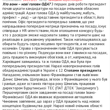
Хто вони – нові голови ОДА?
З перших днів роботи президент
почав шукати кандидатури на посади очільників обласних
адміністрацій. Адже голова ОДА (у майбутньому, мабуть,
префект –
ред
.) – це представник президента в області, його
помічник. Офіс президента попередньо заявляв, що уже
напрацьована попередня матриця призначень на посаду, існує
співпраця з НR-агентствами, після оголошення конкурсу будь-
хто з досвідом зможе надсилати заявку та отримати шанс на
реалізацію в державному управлінні. Також наголошувалося, що
обирати будуть серед місцевих претендентів, а не «засланих
козачків». Справа з призначенням голів ОДА просувається
повільно і по-різному. Подекуди вони вже з’явилися на посадах,
десь працюють виконувачі обов’язків, а от, наприклад, на
Харківщині залишилась та ж голова ОДА, яка була при
попередньому президентові. Наразі новопризначених голів
облдержадміністрацій в Україні є 12.
Стопами президента
Нагадаємо, очільником Івано-Франківщини став львів’янин
Денис Шмигаль. Щоправда, зв’язок з Франківщиною у нього був
і раніше, адже останніх півтора року Шмигаль працював
директором Бурштинської ТЕС (ПАТ ДТЕК “Західенерго”).
Першочерговим своїм завданням на посаді голови Івано-
Франківської ОДА він ввавжає відновлення автошляхів.
Чиновник завпевняє, що зараз у ОДА працюють над новою
концепцією будівництва доріг. Наразі новий очільник області