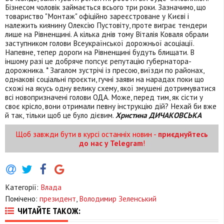
Бізнесом чоловік займається всього три роки. Зазначимо, що
товариство "Монтаж" офіційно зареєстроване у Києві і
належить киянину Олексію Пустовіту, проте виграє тендери
лише на Рівненщині. А кілька днів тому Віталія Коваля обрали
заступником голови Всеукраїнської дорожньої асоціації.
Напевне, тепер дороги на Рівненщині будуть блищати. В
іншому разі це добряче попсує репутацію губернатора-
дорожника. * Загалом зустрічі із пресою, виїзди по районах,
однакові соціальні проєкти, гучні заяви на нарадах поки що
схожі на якусь одну велику схему, якої змушені дотримуватися
всі новопризначені голови ОДА. Може, перед тим, як сісти у
своє крісло, вони отримали певну інструкцію дій? Нехай би вже
й так, тільки щоб це було дієвим.
Христина ДИЧАКОВСЬКА
Щоб завжди бути в курсі останніх новин -
приєднуйтесь
до нас у Telegram
!
Категорії:
Влада
Помічено:
президент
,
Володимир Зеленський
ЧИТАЙТЕ ТАКОЖ: