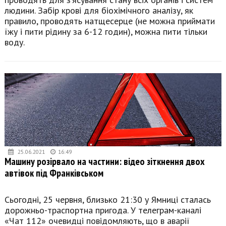
людини. Забір крові для біохімічного аналізу, як
правило, проводять натщесерце (не можна приймати
їжу і пити рідину за 6-12 годин), можна пити тільки
воду.
25.06.2021
16:49
Машину розірвало на частини: відео зіткнення двох
автівок під Франківськом
Сьогодні, 25 червня, близько 21:30 у Ямниці сталась
дорожньо-траспортна пригода. У телеграм-каналі
«Чат 112» очевидці повідомляють, що в аварії