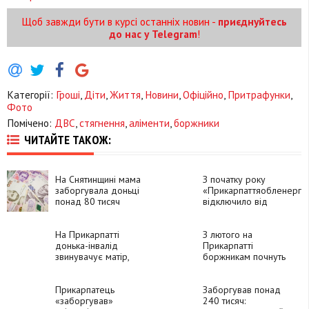
Щоб завжди бути в курсі останніх новин -
приєднуйтесь
до нас у Telegram
!
Категорії:
Гроші
,
Діти
,
Життя
,
Новини
,
Офіційно
,
Притрафунки
,
Фото
Помічено:
ДВС
,
стягнення
,
аліменти
,
боржники
ЧИТАЙТЕ ТАКОЖ:
На Снятинщині мама
З початку року
заборгувала доньці
«Прикарпаттяобленерго
понад 80 тисяч
відключило від
аліментів
електропостачання
більше 2 тисяч
На Прикарпатті
боржників
З лютого на
донька-інвалід
Прикарпатті
звинувачує матір,
боржникам почнуть
яка виховує двох
відключати
неповнолітніх дітей,
електроенергію
у несплаті аліментів
Прикарпатець
Заборгував понад
«заборгував»
240 тисяч: