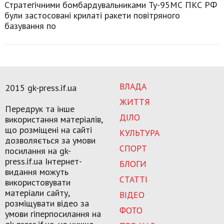
Стратегічними бомбардувальниками Ту-95МС ПКС РФ
були застосовані крилаті ракети повітряного
базування по
ВЛАДА
2015 gk-press.if.ua
ЖИТТЯ
Передрук та інше
ДІЛО
використання матеріалів,
що розміщені на сайті
КУЛЬТУРА
дозволяється за умови
СПОРТ
посилання на gk-
press.if.ua Інтернет-
БЛОГИ
видання можуть
СТАТТІ
використовувати
матеріали сайту,
ВІДЕО
розміщувати відео за
ФОТО
умови гіперпосилання на