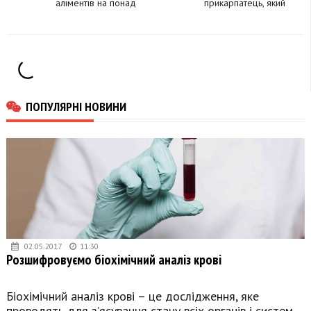
аліментів на понад
прикарпатець, який
100 тисяч гривень
не сплачував дітям
аліменти, сяде за
ґрати
ПОПУЛЯРНІ НОВИНИ
02.05.2017
11:30
Розшифровуємо біохімічний аналіз крові
Біохімічний аналіз крові – це дослідження, яке
проводять для з’ясування стану всіх органів і систем