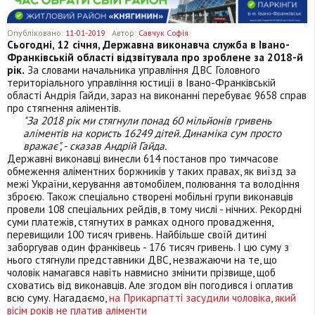
Опубліковано:
11-01-2019
Автор:
Савчук Софія
Сьогодні, 12 січня, Державна виконавча служба в Івано-
Франківській області відзвітувала про зроблене за 2018-й
рік.
За словами начальника управління ДВС Головного
територіального управління юстиції в Івано-Франківській
області Андрія Гайди, зараз на виконанні перебуває 9658 справ
про стягнення аліментів.
"За 2018 рік ми стягнули понад 60 мільйонів гривень
аліментів на користь 16249 дітей. Динаміка сум просто
вражає", - сказав Андрій Гайда.
Державні виконавці винесли 614 постанов про тимчасове
обмеження аліментних боржників у таких правах, як виїзд за
межі України, керування автомобілем, полювання та володіння
зброєю. Також спеціально створені мобільні групи виконавців
провели 108 спеціальних рейдів, в тому числі - нічних. Рекордні
суми платежів, стягнутих в рамках одного провадження,
перевищили 100 тисяч гривень. Найбільше своїй дитині
заборгував один франківець - 176 тисяч гривень. І цю суму з
нього стягнули представники ДВС, незважаючи на те, що
чоловік намагався навіть навмисно змінити прізвище, щоб
сховатись від виконавців. Але згодом він погодився і оплатив
всю суму. Нагадаємо,
на Прикарпатті засудили чоловіка, який
вісім років не платив аліменти