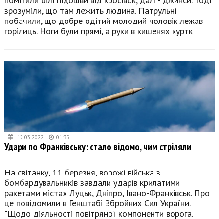
помітили білі підошви від кросівок, далі - джинси. Тоді
зрозуміли, що там лежить людина. Патрульні
побачили, що добре одітий молодий чоловік лежав
горілиць. Ноги були прямі, а руки в кишенях куртк
12.03.2022
01:35
Удари по Франківську: стало відомо, чим стріляли
На світанку, 11 березня, ворожі війська з
бомбардувальників завдали ударів крилатими
ракетами містах Луцьк, Дніпро, Івано-Франківськ. Про
це повідомили в Генштабі Збройних Сил України.
"Щодо діяльності повітряної компоненти ворога.