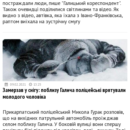
постраждали люди, пише "Галицький кореспондент".
Також очевидці поділилися світлинами та відео. Як
видно з відео, автівка, яка їхала з Івано-Франківська,
раптом виїхала на зустрічну смугу
09.02.2021
13:25
Замерзав у снігу: поблизу Галича поліцейські врятували
молодого чоловіка
Прикарпатський поліцейський Микола Гурак розповів,
що на вихідних патрульний автомобіль проїжджав
селом поблизу Галича. У боковій вулиці вони спершу