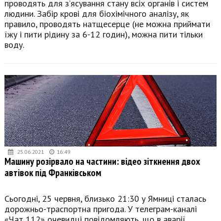
проводять для з’ясування стану всіх органів і систем
людини. Забір крові для біохімічного аналізу, як
правило, проводять натщесерце (не можна приймати
їжу і пити рідину за 6-12 годин), можна пити тільки
воду.
25.06.2021
16:49
Машину розірвало на частини: відео зіткнення двох
автівок під Франківськом
Сьогодні, 25 червня, близько 21:30 у Ямниці сталась
дорожньо-траспортна пригода. У телеграм-каналі
«Чат 112» очевидці повідомляють, що в аварії