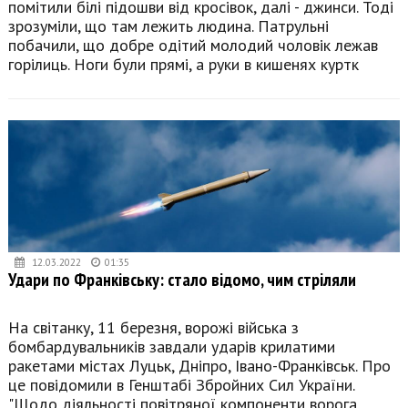
помітили білі підошви від кросівок, далі - джинси. Тоді
зрозуміли, що там лежить людина. Патрульні
побачили, що добре одітий молодий чоловік лежав
горілиць. Ноги були прямі, а руки в кишенях куртк
12.03.2022
01:35
Удари по Франківську: стало відомо, чим стріляли
На світанку, 11 березня, ворожі війська з
бомбардувальників завдали ударів крилатими
ракетами містах Луцьк, Дніпро, Івано-Франківськ. Про
це повідомили в Генштабі Збройних Сил України.
"Щодо діяльності повітряної компоненти ворога.