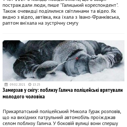
постраждали люди, пише "Галицький кореспондент".
Також очевидці поділилися світлинами та відео. Як
видно з відео, автівка, яка їхала з Івано-Франківська,
раптом виїхала на зустрічну смугу
09.02.2021
13:25
Замерзав у снігу: поблизу Галича поліцейські врятували
молодого чоловіка
Прикарпатський поліцейський Микола Гурак розповів,
що на вихідних патрульний автомобіль проїжджав
селом поблизу Галича. У боковій вулиці вони спершу