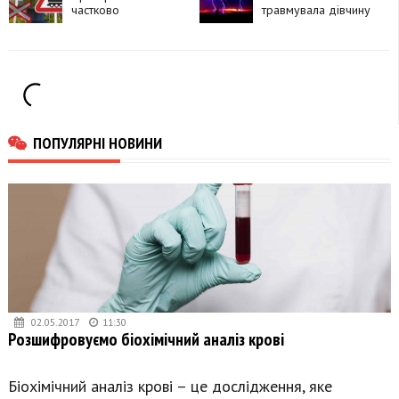
частково
самогубство
травмувала дівчину
перекриють рух
через чотири
залізничні переїзди
ПОПУЛЯРНІ НОВИНИ
02.05.2017
11:30
Розшифровуємо біохімічний аналіз крові
Біохімічний аналіз крові – це дослідження, яке