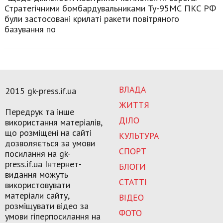
Стратегічними бомбардувальниками Ту-95МС ПКС РФ
були застосовані крилаті ракети повітряного
базування по
ВЛАДА
2015 gk-press.if.ua
ЖИТТЯ
Передрук та інше
ДІЛО
використання матеріалів,
що розміщені на сайті
КУЛЬТУРА
дозволяється за умови
СПОРТ
посилання на gk-
press.if.ua Інтернет-
БЛОГИ
видання можуть
СТАТТІ
використовувати
матеріали сайту,
ВІДЕО
розміщувати відео за
ФОТО
умови гіперпосилання на