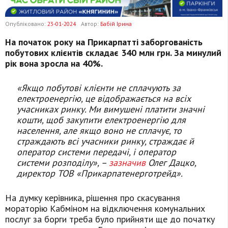
Опубліковано:
23-01-2024
Автор:
Бабій Ірина
На початок року на Прикарпатті заборгованість
побутових клієнтів складає 340 млн грн. За минулий
рік вона зросла на 40%.
«Якщо побутові клієнти не сплачують за
електроенергію, це відображається на всіх
учасниках ринку. Ми вимушені платити значні
кошти, щоб закупити електроенергію для
населення, але якщо воно не сплачує, то
страждають всі учасники ринку, страждає й
оператор системи передачі, і оператор
системи розподілу», –
зазначив
Олег Дацко,
директор ТОВ «Прикарпатенерготрейд».
На думку керівника, рішення про скасування
мораторію Кабміном на відключення комунальних
послуг за борги треба було прийняти ще до початку