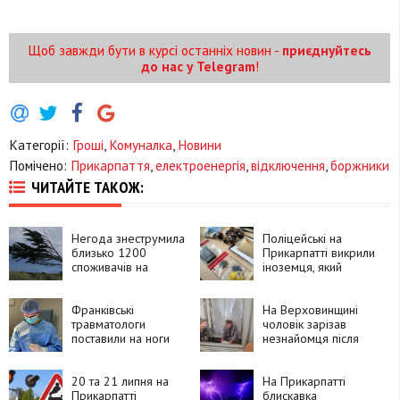
Щоб завжди бути в курсі останніх новин -
приєднуйтесь
до нас у Telegram
!
Категорії:
Гроші
,
Комуналка
,
Новини
Помічено:
Прикарпаття
,
електроенергія
,
відключення
,
боржники
ЧИТАЙТЕ ТАКОЖ:
Негода знеструмила
Поліцейські на
близько 1200
Прикарпатті викрили
споживачів на
іноземця, який
Прикарпатті
замовляв
психотропи через
Франківські
Telegram і збував їх
На Верховинщині
травматологи
покупцям
чоловік зарізав
поставили на ноги
незнайомця після
90-річну пацієнтку
суперечки про
після складної
політику та
операції
20 та 21 липня на
намагався видати
На Прикарпатті
Прикарпатті
вбивство за
блискавка