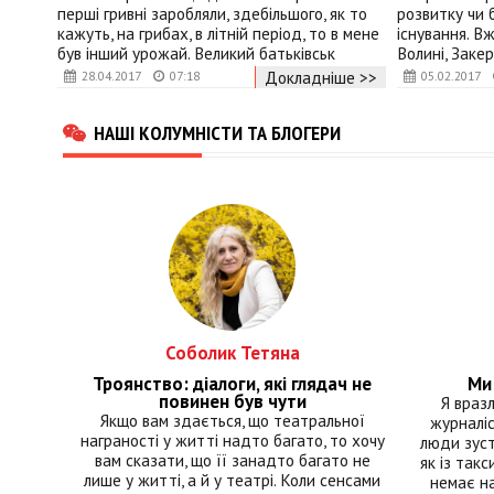
перші гривні заробляли, здебільшого, як то
розвитку чи 
кажуть, на грибах, в літній період, то в мене
існування. В
був інший урожай. Великий батьківськ
Волині, Заке
Докладніше >>
28.04.2017
07:18
05.02.2017
НАШІ КОЛУМНІСТИ ТА БЛОГЕРИ
Соболик Тетяна
Троянство: діалоги, які глядач не
Ми 
повинен був чути
Я враз
Якщо вам здається, що театральної
журналіс
награності у житті надто багато, то хочу
люди зуст
вам сказати, що її занадто багато не
як із такс
лише у житті, а й у театрі. Коли сенсами
немає на