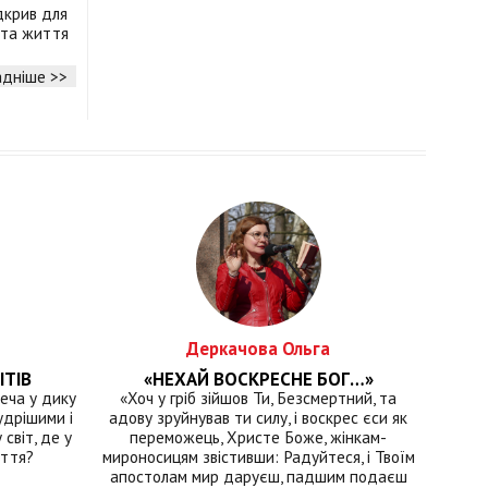
дкрив для
ї та життя
дніше >>
Деркачова Ольга
ІТІВ
«НЕХАЙ ВОСКРЕСНЕ БОГ…»
еча у дику
«Хоч у гріб зійшов Ти, Безсмертний, та
удрішими і
адову зруйнував ти силу, і воскрес єси як
світ, де у
переможець, Христе Боже, жінкам-
иття?
мироносицям звістивши: Радуйтеся, і Твоїм
апостолам мир даруєш, падшим подаєш