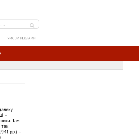
УМОВИ РЕКЛАМИ
A
далеку
ці –
овки. Там
 так
941 рр.) –
м