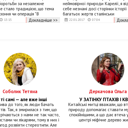
боротьби за незалежне
неймовірної природи Карелії, я ві
же стало традицією, що тема
себе незнані досі сторінки історі
рзоння чи операція "В
багатьох жертв сталінськи
Докладніше >>
Докла
13:15
22.01.2017
07:04
Соболик Тетяна
Деркачова Ольга
ті самі — але вже інші
У ЗАТІНКУ ПТАХІВ І КВ
лива до того, як люди бачать
Китайські митці вважали, що вт
тів. Так, я змирилася з тим, що
природу допомагає ставати м
річаються з нами не так часто,
спокійнішими, а що дає втеча у 
истами чи лікарями, тому в них і
центрі міфічне дерево ж
год розвіяти стереотипи. Але