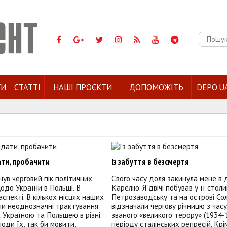
Пошук:
ГИ
СТАТТІ
НАШІ ПРОЄКТИ
ДОПОМОЖІТЬ
DEPO.U
ати, пробачити
Із забуття в безсмертя
нув черговий пік політичних
Свого часу доля закинула мене в 
одо України в Польщі. В
Карелію. Я двічі побував у її столи
аспекті. В кількох місцях наших
Петрозаводську та на острові Сол
али неоднозначні трактування
відзначали чергову річницю з часу
ж Україною та Польщею в різні
званого «великого терору» (1934-1
іоди їх, так би мовити,
періоду сталінських репресій. Крі