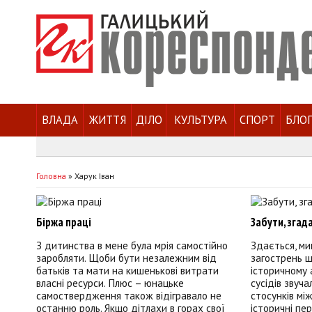
ВЛАДА
ЖИТТЯ
ДІЛО
КУЛЬТУРА
СПОРТ
БЛО
Головна
»
Харук Іван
Біржа праці
Забути, згад
З дитинства в мене була мрія самостійно
Здається, ми
заробляти. Щоби бути незалежним від
загострень щ
батьків та мати на кишенькові витрати
історичному 
власні ресурси. Плюс – юнацьке
сусідів звуч
самоствердження також відігравало не
стосунків мі
останню роль. Якщо дітлахи в горах свої
історичні пер