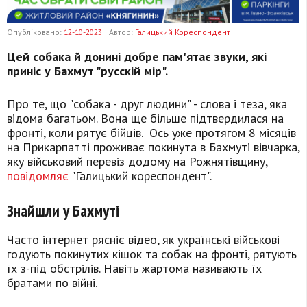
Опубліковано:
12-10-2023
Автор:
Галицький Кореспондент
Цей собака й донині добре пам'ятає звуки, які
приніс у Бахмут "русскій мір".
Про те, що "собака - друг людини" - слова і теза, яка
відома багатьом. Вона ще більше підтвердилася на
фронті, коли рятує бійців. Ось уже протягом 8 місяців
на Прикарпатті проживає покинута в Бахмуті вівчарка,
яку військовий перевіз додому на Рожнятівщину,
повідомляє
"Галицький кореспондент".
Знайшли у Бахмуті
Часто інтернет рясніє відео, як українські військові
годують покинутих кішок та собак на фронті, рятують
їх з-під обстрілів. Навіть жартома називають їх
братами по війні.