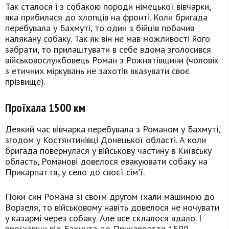
Так сталося і з собакою породи німецької вівчарки,
яка прибилася до хлопців на фронті. Коли бригада
перебувала у Бахмуті, то один з бійців побачив
налякану собаку. Так як він не мав можливості його
забрати, то прилаштувати в себе вдома зголосився
військовослужбовець Роман з Рожнятівщини (чоловік
з етичних міркувань не захотів вказувати своє
прізвище).
Проїхала 1500 км
Деякий час вівчарка перебувала з Романом у Бахмуті,
згодом у Костянтинівці Донецької області. А коли
бригада повернулася у військову частину в Київську
область, Романові довелося евакуювати собаку на
Прикарпаття, у село до своєї сім'ї.
Поки син Романа зі своїм другом їхали машиною до
Ворзеля, то військовому навіть довелося не ночувати
у казармі через собаку. Але все склалося вдало. І
проїхавши від Бахмута до Прикарпаття 1500