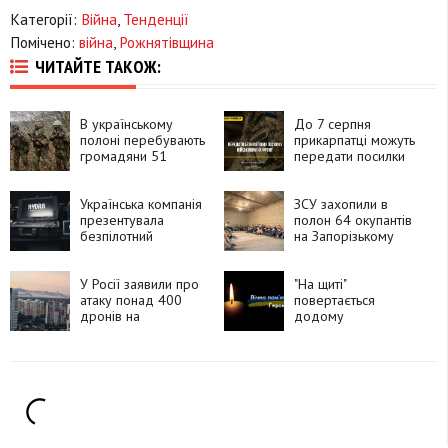
Категорії:
Війна
,
Тенденції
Помічено:
війна
,
Рожнятівщина
ЧИТАЙТЕ ТАКОЖ:
В українському
До 7 серпня
полоні перебувають
прикарпатці можуть
громадяни 51
передати посилки
країни, які воювали
для захисників і
за Росію
рідних на фронті
Українська компанія
ЗСУ захопили в
презентувала
полон 64 окупантів
безпілотний
на Запорізькому
комплекс HYDRA
напрямку
«Хижак»
У Росії заявили про
"На щиті"
атаку понад 400
повертається
дронів на
додому
Московську область
прикарпатець
Василь Півторак