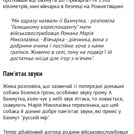
кілометрів, нині вівчарка в безпеці на Рожнятівщині.
"Ми одразу назвали її Бахмутка, - розповіла
"Галицькому кореспонденту" мати
військовослужбовця Романа Марія
Миколаївна. - Вівчарка - дівчинка, вона з
добрими очима і постійно хоче з нами
гратися. Живемо в селі, тому на подвір'ї їй
достатньо місця для ігор з м'ячем".
Пам'ятає звуки
Жінка розповіла, що зазвичай її попередні домашні
собаки боялися грози, особливо звуку грому. А
Бахмутка, коли чує у небі звук літака, то ховається,
скавулить. Марія Миколаївна переконана, що цей
собака й донині добре пам'ятає звуки, які приніс у
Бахмут "русскій мір".
Тепер дбайливий догляд родини військовослужбовця