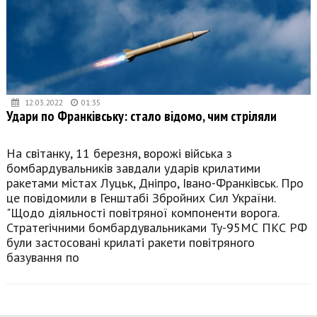
12.03.2022
01:35
Удари по Франківську: стало відомо, чим стріляли
На світанку, 11 березня, ворожі війська з
бомбардувальників завдали ударів крилатими
ракетами містах Луцьк, Дніпро, Івано-Франківськ. Про
це повідомили в Генштабі Збройних Сил України.
"Щодо діяльності повітряної компоненти ворога.
Стратегічними бомбардувальниками Ту-95МС ПКС РФ
були застосовані крилаті ракети повітряного
базування по