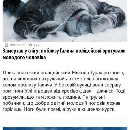
09.02.2021
13:25
Замерзав у снігу: поблизу Галича поліцейські врятували
молодого чоловіка
Прикарпатський поліцейський Микола Гурак розповів,
що на вихідних патрульний автомобіль проїжджав
селом поблизу Галича. У боковій вулиці вони спершу
помітили білі підошви від кросівок, далі - джинси. Тоді
зрозуміли, що там лежить людина. Патрульні
побачили, що добре одітий молодий чоловік лежав
горілиць. Ноги були прямі, а руки в кишенях куртк