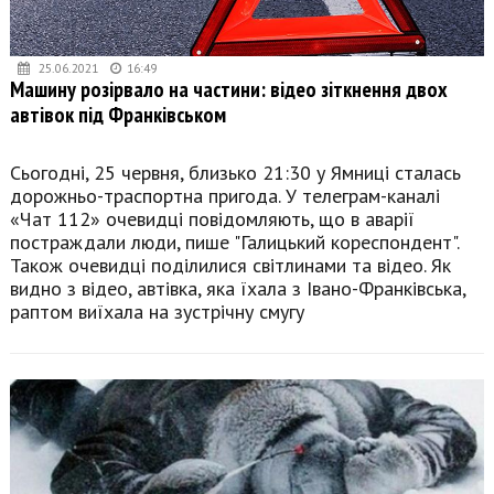
25.06.2021
16:49
Машину розірвало на частини: відео зіткнення двох
автівок під Франківськом
Сьогодні, 25 червня, близько 21:30 у Ямниці сталась
дорожньо-траспортна пригода. У телеграм-каналі
«Чат 112» очевидці повідомляють, що в аварії
постраждали люди, пише "Галицький кореспондент".
Також очевидці поділилися світлинами та відео. Як
видно з відео, автівка, яка їхала з Івано-Франківська,
раптом виїхала на зустрічну смугу