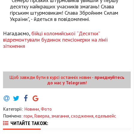
"Семеро гірських штурмовиків увійшли у першу
десятку найкращих учасників змагань! Слава
гірським штурмовикам! Слава Збройним Силам
України", - йдеться в повідомленні.
Нагадаємо,
бійці коломийської “Десятки”
відремонтували будинок пенсіонерки на лінії
зіткнення
Щоб завжди бути в курсі останніх новин -
приєднуйтесь
до нас у Telegram
!
Категорії:
Новини
,
Фото
Помічено:
гори
,
Говерла
,
змагання
,
сходження
,
едельвейс
ЧИТАЙТЕ ТАКОЖ: