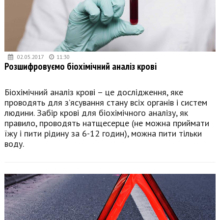
02.05.2017
11:30
Розшифровуємо біохімічний аналіз крові
Біохімічний аналіз крові – це дослідження, яке
проводять для з’ясування стану всіх органів і систем
людини. Забір крові для біохімічного аналізу, як
правило, проводять натщесерце (не можна приймати
їжу і пити рідину за 6-12 годин), можна пити тільки
воду.