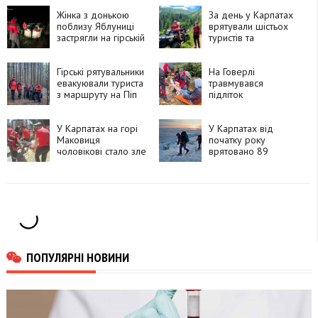
Жінка з донькою
За день у Карпатах
поблизу Яблуниці
врятували шістьох
застрягли на гірській
туристів та
дорозі
травмованого
собаку
Гірські рятувальники
На Говерлі
евакуювали туриста
травмувався
з маршруту на Піп
підліток
Іван
У Карпатах на горі
У Карпатах від
Маковиця
початку року
чоловікові стало зле
врятовано 89
під час сходження
туристів
ПОПУЛЯРНІ НОВИНИ