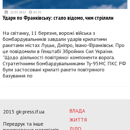
12.03.2022
01:35
Удари по Франківську: стало відомо, чим стріляли
На світанку, 11 березня, ворожі війська з
бомбардувальників завдали ударів крилатими
ракетами містах Луцьк, Дніпро, Івано-Франківськ. Про
це повідомили в Генштабі Збройних Сил України.
"Щодо діяльності повітряної компоненти ворога.
Стратегічними бомбардувальниками Ту-95МС ПКС РФ
були застосовані крилаті ракети повітряного
базування по
ВЛАДА
2015 gk-press.if.ua
ЖИТТЯ
Передрук та інше
ДІЛО
використання матеріалів,