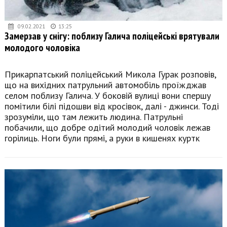
09.02.2021
13:25
Замерзав у снігу: поблизу Галича поліцейські врятували
молодого чоловіка
Прикарпатський поліцейський Микола Гурак розповів,
що на вихідних патрульний автомобіль проїжджав
селом поблизу Галича. У боковій вулиці вони спершу
помітили білі підошви від кросівок, далі - джинси. Тоді
зрозуміли, що там лежить людина. Патрульні
побачили, що добре одітий молодий чоловік лежав
горілиць. Ноги були прямі, а руки в кишенях куртк