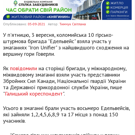
Опубліковано:
05-09-2021
Автор:
Тимчук Світлана
У п'ятницю, 3 вересня, коломийська 10 гірсько-
штурмова бригада "Едельвейс" взяла участь у
змаганнях "Iron Unifier" з найшвидшого сходження на
вершину гори Говерли.
Як
повідомили
на сторінці бригади, у міжнародному,
міжвидовому змаганні взяли участь представники
Збройних Сил Канади, Національної гвардії України
та Державної прикордонної служби України, пише
"
Галицький кореспондент
".
Усього в змаганні брали участь восьмеро Едельвейсів,
які зайняли 1,2,4,5,6,8,9 та 17 місця з понад 150
учасників.